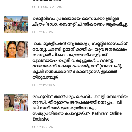
FEBRUARY 27, 2025
മെന്‍റലിസം പ്രമേയമായ സൈക്കോ ത്രില്ലർ
ചിത്രം ‘ഡോ. ബെന്നറ്റ്’ ചിത്രീകരണം ആരംഭിച്ചു
MAY 1, 2025
കെ. മുരളീധരന് ആരോഗ്യം, സണ്ണിജോസഫിന്
റവന്യൂ, ചാണ്ടി ഉമ്മന് കായിക- യുവജനക്ഷേമം
സാധ്യത!! പി.കെ. കുഞ്ഞാലിക്കുട്ടിക്ക്
വ്യവസായം- ഐടി വകുപ്പുകൾ… റവന്യൂ
വേണമെന്ന് കേരള കോൺഗ്രസ് (ജോസഫ്),
കൃഷി നൽകാമെന്ന് കോൺഗ്രസ്, ഇടഞ്ഞ്
തിരുവഞ്ചൂർ
MAY 17, 2026
രാഹുലിന് താത്പര്യം കെസി… വെട്ടി സോണിയ
​ഗാന്ധി, തീരുമാനം ജനപക്ഷത്തിനൊപ്പം… വി
ഡി സതീശൻ മുഖ്യമന്ത്രിയാകും,
സത്യപ്രതിജ്ഞ ചൊവ്വാഴ്ച?- Pathram Online
Exclusive
MAY 8, 2026