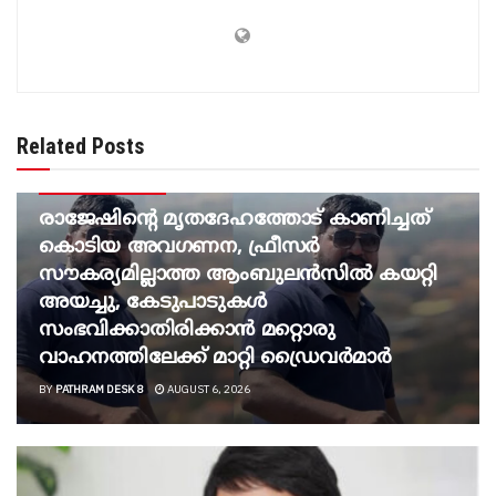
Related Posts
BREAKING NEWS
രാജേഷിന്റെ മൃതദേഹത്തോട് കാണിച്ചത്
കൊടിയ അവഗണന, ഫ്രീസര്‍
സൗകര്യമില്ലാത്ത ആംബുലന്‍സില്‍ കയറ്റി
അയച്ചു, കേടുപാടുകള്‍
സംഭവിക്കാതിരിക്കാന്‍ മറ്റൊരു
വാഹനത്തിലേക്ക് മാറ്റി ഡ്രൈവര്‍മാര്‍
BY
PATHRAM DESK 8
AUGUST 6, 2026