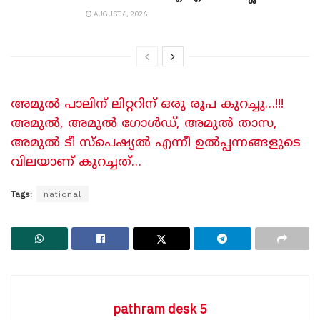
AUGUST 6, 2026
അമുൽ പാലിന് ലിറ്ററിന് ഒരു രൂപ കുറച്ചു…!!!
അമുൽ, അമുൽ ഗോൾഡ്, അമുൽ താസ,
അമുൽ ടീ സ്പെഷ്യൽ എന്നീ ഉൽപ്പന്നങ്ങളുടെ
വിലയാണ് കുറച്ചത്…
Tags:
national
pathram desk 5