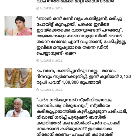
വാഹനത്തിലേക്ക് മാറ്റി ഡ്രൈവര്‍മാര്‍
AUGUST 6, 2026
”ഞാന്‍ ഒന്ന് രണ്ട് വട്ടം കണ്ടിട്ടുണ്ട്, മരിച്ചു
പോയിട്ട് കുറച്ചായി, പക്ഷെ ഇവിടെ
ഇടയ്‌ക്കൊക്കെ വരാറുണ്ടെന്ന് പറഞ്ഞു”,
ആത്മാക്കളെ കാണാനുള്ള സിദ്ധി ഞാന്‍
തന്നെ വേണ്ടാ എന്ന് വച്ചതാണ്, പേടിച്ചിട്ടല്ല,
ഇവിടെ മനുഷ്യന്മാരെ തന്നെ ഡീല്‍
ചെയ്യാനുണ്ട്- ലെന
AUGUST 6, 2026
പൊന്നേ, കത്തിച്ചുവിടുവാല്ലേ… രണ്ടാം
ദിനവും സ്വർണക്കുതിപ്പ്, ഇന്ന് കൂടിയത് 2,120
രൂപ!! പവന് 1,09,800 രൂപയായി
AUGUST 6, 2026
“പർദ ധരിക്കുന്നത് സ്ത്രീവിരുദ്ധവും
ജനാധിപത്യ വിരുദ്ധവും”, സ്ത്രീയെ
കരിങ്കുപ്പായത്തിൽ കുഴിച്ചുമൂടുന്ന പരിപാടി,
നിഖാബ് ധരിച്ച് പുരുഷൻ ബസിൽ
കയറിയാൽ കണ്ടക്ടർക്ക് പർദ പൊക്കി
നോക്കാന്‍ കഴിയുമോ?? ഇതൊക്കെ
നിരോധിക്കണം- എംഎന്‍ കാരശ്ശേരി