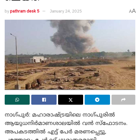
A
by
pathram desk 5
January 24, 2025
A
നാഗ്പുർ: മഹാരാഷ്ട്രയിലെ നാഗ്പുരിൽ
ആയുധനിർമാണശാലയിൽ വൻ സ്‌ഫോടനം.
അപകടത്തിൽ എട്ട് പേർ മരണപ്പെട്ടു,