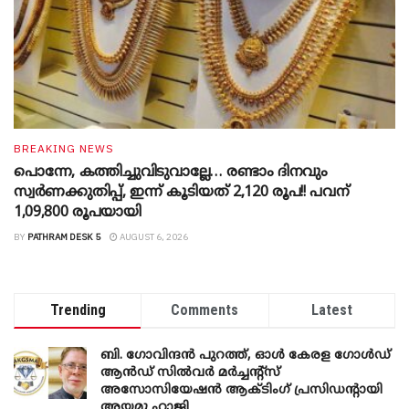
BREAKING NEWS
പൊന്നേ, കത്തിച്ചുവിടുവാല്ലേ… രണ്ടാം ദിനവും
സ്വർണക്കുതിപ്പ്, ഇന്ന് കൂടിയത് 2,120 രൂപ!! പവന്
1,09,800 രൂപയായി
BY
PATHRAM DESK 5
AUGUST 6, 2026
Trending
Comments
Latest
ബി. ​ഗോവിന്ദൻ പുറത്ത്, ഓൾ കേരള ഗോൾഡ്
ആൻഡ് സിൽവർ മർച്ചന്റ്സ്
അസോസിയേഷൻ ആക്ടിംഗ് പ്രസിഡന്റായി
അയമു ഹാജി