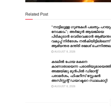
Related Post
“നാട്ടിലുള്ള ഗുണ്ടകൾ പലതും പറയും
നോക്കാം”; അർജുൻ ആയങ്കിയെ
പിടികൂടാൻ വെടിവെക്കാൻ ആഭ്യന്ത
വകുപ്പ് നിർദേശം നൽകിയിട്ടില്ലെന്ന്
ആഭ്യന്തര മന്ത്രി രമേശ് ചെന്നിത്തല
AUGUST 8, 2026
കടലിൽ പോയ മകനെ
കാണാതായെന്ന പരാതിയുമായെത്ത
അമ്മയ്ക്കു മുൻപിൽ ഡിമാന്റ്
പരാമർശം, ഫിഷറീസ് സ്റ്റേഷൻ
അസിസ്റ്റന്റ് ഡയറക്ടറെ സ്ഥലംമാറ്റി
AUGUST 8, 2026