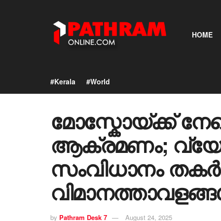
HOME
#Kerala
#World
മോസ്കോയ്ക്ക് 
ആക്രമണം; വ്യ
സംവിധാനം തകർത
വിമാനത്താവളങ്ങൾ
by
Pathram Desk 7
August 24, 2025