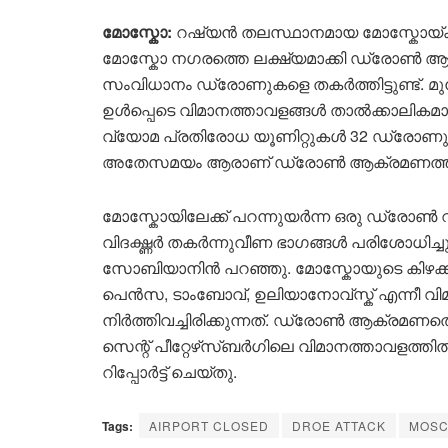
മോസ്കോ:
റഷ്യൻ തലസ്ഥാനമായ മോസ്കോയ്ക
മോസ്കോ നഗരത്തെ ലക്ഷ്യമാക്കി ‍ഡ്രോൺ 
സംവിധാനം ‍ഡ്രോണുകളെ തകർത്തിട്ടുണ്ട്. മുന
ഉൾപ്പെടെ വിമാനത്താവളങ്ങൾ താൽക്കാലികമായി
വ്യോമ പ്രതിരോധ യൂണിറ്റുകൾ 32 ഡ്രോണുകൾ
അതേസമയം ‍ആരാണ് ഡ്രോൺ ആക്രമണത്തിന് പ
മോസ്കോയിലേക്ക് പറന്നുയർന്ന ഒരു ഡ്രോൺ 
വിദഗ്ദ്ധർ തകർന്നുവീണ ഭാഗങ്ങൾ പരിശോധിച
സോബിയാനിൻ പറഞ്ഞു. മോസ്കോയുടെ കിഴക്ക
പെൻസ, ടാംബോവ്, ഉലിയാനോവ്സ്ക് എന്നീ വി
നിർത്തിവച്ചിരിക്കുന്നത്. ഡ്രോൺ ആക്രമണത
സെന്റ് പീറ്റേഴ്‌സ്ബർഗിലെ വിമാനത്താവളത്തില
റിപ്പോർട്ട് ചെയ്തു.
Tags:
AIRPORT CLOSED
DROE ATTACK
MOS