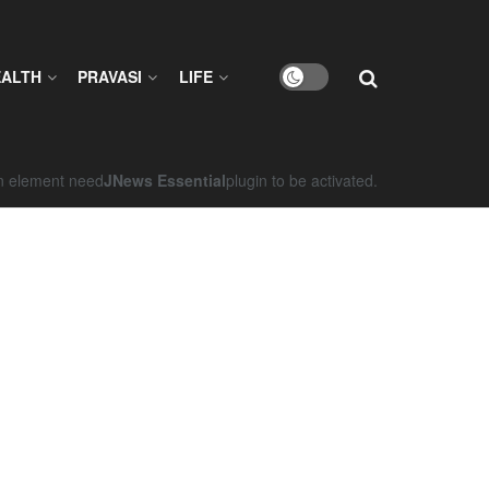
EALTH
PRAVASI
LIFE
on element need
JNews Essential
plugin to be activated.