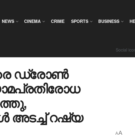
NEWS
CINEMA
CRIME
SPORTS
BUSINESS
H
Social ic
നേരെ ഡ്രോൺ
ോമപ്രതിരോധ
്തു,
 അടച്ച് റഷ്യ
A
A