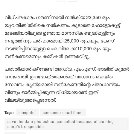
വിധിപ്രകാരം ഗൗണിനായി നൽകിയ 23,350 രൂപ
യുവതിക്ക് തിരികെ നൽകണം. കൂടാതെ ഫോട്ടോഷൂട്ട്
മുടങ്ങിയതിലൂടെ ഉണ്ടായ മാനസിക ബുദ്ധിമുട്ടിനും
നഷ്ടത്തിനും പരിഹാരമായി 25,000 രൂപയും, കേസ്
നടത്തിപ്പിനായുള്ള ചെലവിലേക്ക് 10,000 രൂപയും
നൽകണമെന്നും കമ്മീഷൻ ഉത്തരവിട്ടു.
പരാതിക്കാരിക്ക് വേണ്ടി അഡ്വ. എം.എസ്. അജിത് കുമാർ
ഹാജരായി. ഉപഭോക്താക്കൾക്ക് വാഗ്ദാനം ചെയ്ത
സേവനം കൃത്യമായി നൽകേണ്ടതിന്റെ പ്രാധാന്യം
വീണ്ടും ഓർമ്മിപ്പിക്കുന്ന വിധിയായാണ് ഇത്
വിലയിരുത്തപ്പെടുന്നത്.
Tags:
compaint
consumer court fined
save the date photoshoot cancelled because of clothing
store's irresposible