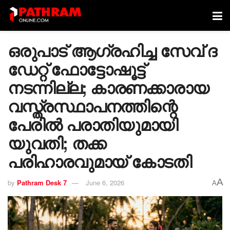
ഒരുപാട് ആ​ഗ്രഹിച്ച സേവ് ദ
ഡേറ്റ് ഫോട്ടോഷൂട്ട്
നടന്നില്ല; കാരണക്കാരായ
വസ്ത്രസ്ഥാപനത്തിന്റെ
പേരിൽ പരാതിയുമായി
യുവതി; തക്ക
പരിഹാരവുമായ് കോടതി
A
by
Pathram Desk 7
June 6, 2026
A