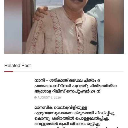
Related Post
നാനി – ശ്രീകാന്ത് ഒഡേല ചിത്രം ദ
പാരഡൈസ് ടീസർ പുറത്ത് ; ചിത്രത്തിൻ്റെ
ആഗോള റിലീസ് സെപ്റ്റംബർ 24 ന്
AUGUST 9, 2026
മാനസിക വെല്ലുവിളിയുള്ള
ഏഴുവയസുകാരനെ ക്രൂരമായി പീഡിപ്പിച്ചു
കൊന്നു, ശരീരത്തില്‍ പൊള്ളലേല്‍പ്പിച്ചു,
വെള്ളത്തില്‍ മുക്കി ശ്വാസം മുട്ടിച്ചു,