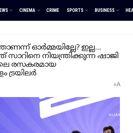
EWS
CINEMA
CRIME
SPORTS
BUSINESS
HE
ണന്ന് ഓർമ്മയില്ലേ? ഇല്ല…
്ത് സാറിനെ നിയന്ത്രിക്കുന്ന ഷാജി
സ്സിലെ രസകരമായ
ം ട്രയിലർ
A
A