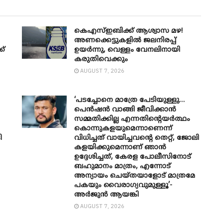
കെഎസ്ഇബിക്ക് ആശ്വാസ മഴ!
അണക്കെട്ടുകളിൽ ജലനിരപ്പ്
ക്
ഉയർന്നു, വെള്ളം വേനലിനായി
കരുതിവെക്കും
AUGUST 7, 2026
‘പടച്ചോനെ മാത്രേ പേടിയുള്ളു…
പെൻഷൻ വാങ്ങി ജീവിക്കാൻ
സമ്മതിക്കില്ല എന്നതിന്റെയർത്ഥം
കൊന്നുകളയുമെന്നാണെന്ന്
ി
വിധിച്ചത് വായിച്ചവന്റെ തെറ്റ്, ജോലി
കളയിക്കുമെന്നാണ് ഞാൻ
ഉദ്ദേശിച്ചത്, കേരള പോലീസിനോട്
ബഹുമാനം മാത്രം, എന്നോട്
അന്യായം ചെയ്തയാളോട് മാത്രമേ
പകയും വൈരാഗ്യവുമുള്ളൂ’-
അർജുൻ ആയങ്കി
AUGUST 7, 2026