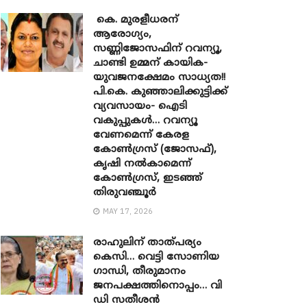
കെ. മുരളീധരന്
ആരോഗ്യം,
സണ്ണിജോസഫിന് റവന്യൂ,
ചാണ്ടി ഉമ്മന് കായിക-
യുവജനക്ഷേമം സാധ്യത!!
പി.കെ. കുഞ്ഞാലിക്കുട്ടിക്ക്
വ്യവസായം- ഐടി
വകുപ്പുകൾ… റവന്യൂ
വേണമെന്ന് കേരള
കോൺഗ്രസ് (ജോസഫ്),
കൃഷി നൽകാമെന്ന്
കോൺഗ്രസ്, ഇടഞ്ഞ്
തിരുവഞ്ചൂർ
MAY 17, 2026
രാഹുലിന് താത്പര്യം
കെസി… വെട്ടി സോണിയ ​
ഗാന്ധി, തീരുമാനം
ജനപക്ഷത്തിനൊപ്പം… വി
ഡി സതീശൻ