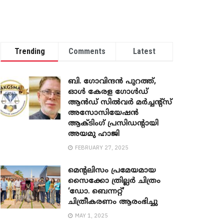
Trending
Comments
Latest
ബി. ​ഗോവിന്ദൻ പുറത്ത്,
ഓൾ കേരള ഗോൾഡ്
ആൻഡ് സിൽവർ മർച്ചന്റ്സ്
അസോസിയേഷൻ
ആക്ടിംഗ് പ്രസിഡന്റായി
അയമു ഹാജി
FEBRUARY 27, 2025
മെന്‍റലിസം പ്രമേയമായ
സൈക്കോ ത്രില്ലർ ചിത്രം
‘ഡോ. ബെന്നറ്റ്’
ചിത്രീകരണം ആരംഭിച്ചു
MAY 1, 2025