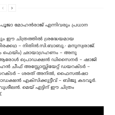
 പൂജാ മോഹൻരാജ് എന്നിവരും പ്രധാന
ം ഈ ചിത്രത്തിൽ ശ്രദ്ധേയമായ
തിരക്കഥ – നിതിൻ.സി.ബാബു.- മനുസ്വരാജ്.
മം ഫെയിം) ഛായാഗ്രഹണം – അനു
ൻരാജ് ആരോൾ പ്രൊഡക്ഷൻ ഡിസൈനർ – ഷാജി
 ചീഫ് അസ്സോസ്സിയേറ്റ് ഡയറക്ടർ –
് ഡയറക്ടർ – ശരത് അനിൽ, ഫൈസൽഷാ
ഡക്ഷൻ എക്സിക്കുട്ടീവ് – ബിജു കടവൂർ.
ശീലൻ. മെയ് എട്ടിന് ഈ ചിത്രം
.