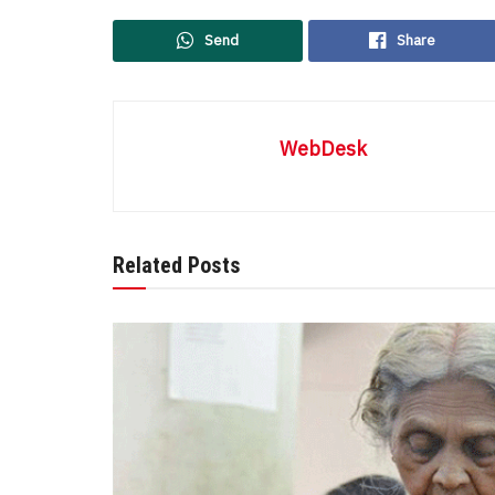
Send
Share
WebDesk
Related Posts