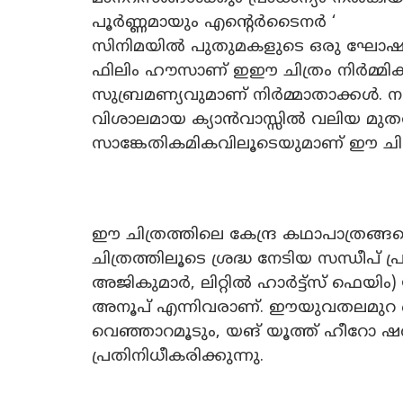
പൂർണ്ണമായും എൻ്റെർടൈനർ ‘
സിനിമയിൽ പുതുമകളുടെ ഒരു ഘോഷയാത
ഫിലിം ഹൗസാണ് ഇഈ ചിത്രം നിർമ്മിക്
സുബ്രമണ്യവുമാണ് നിർമ്മാതാക്കൾ
വിശാലമായ ക്യാൻവാസ്സിൽ വലിയ മുത
സാങ്കേതികമികവിലൂടെയുമാണ് ഈ ചി
ഈ ചിത്രത്തിലെ കേന്ദ്ര കഥാപാത്രങ്ങള
ചിത്രത്തിലൂടെ ശ്രദ്ധ നേടിയ സന്ധീപ്
അജികുമാർ, ലിറ്റിൽ ഹാർട്ട്സ് ഫെയി
അനൂപ് എന്നിവരാണ്. ഈയുവതലമുറ ക
വെഞ്ഞാറമൂടും, യങ് യൂത്ത് ഹീറോ ഷറ
പ്രതിനിധീകരിക്കുന്നു.