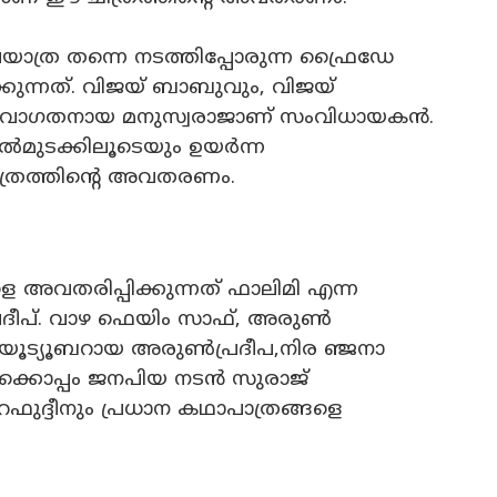
്ര തന്നെ നടത്തിപ്പോരുന്ന ഫ്രൈഡേ
കുന്നത്. വിജയ് ബാബുവും, വിജയ്
. നവാഗതനായ മനുസ്വരാജാണ് സംവിധായകൻ.
ൽമുടക്കിലൂടെയും ഉയർന്ന
ത്രത്തിൻ്റെ അവതരണം.
െ അവതരിപ്പിക്കുന്നത് ഫാലിമി എന്ന
 പ്രദീപ്. വാഴ ഫെയിം സാഫ്, അരുൺ
ം) യൂട്യൂബറായ അരുൺപ്രദീപ,നിര ഞ്ജനാ
്കൊപ്പം ജനപിയ നടൻ സുരാജ്
ഫുദ്ദീനും പ്രധാന കഥാപാത്രങ്ങളെ