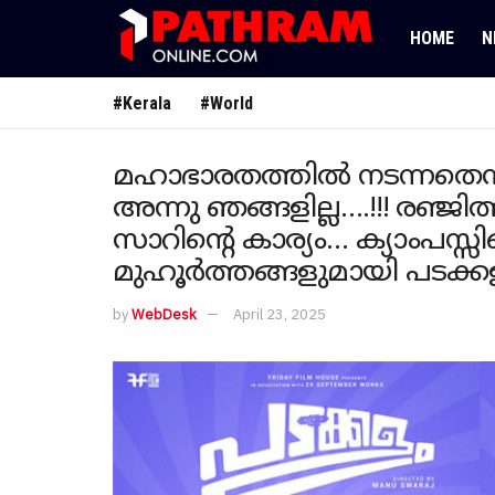
HOME
N
#Kerala
#World
മഹാഭാരതത്തിൽ നടന്നതെന്താ
അന്നു ഞങ്ങളില്ല….!!! രഞ്ജിത
സാറിന്റെ കാര്യം… ക്യാംപ
മുഹൂർത്തങ്ങളുമായി പടക്കള
by
WebDesk
April 23, 2025