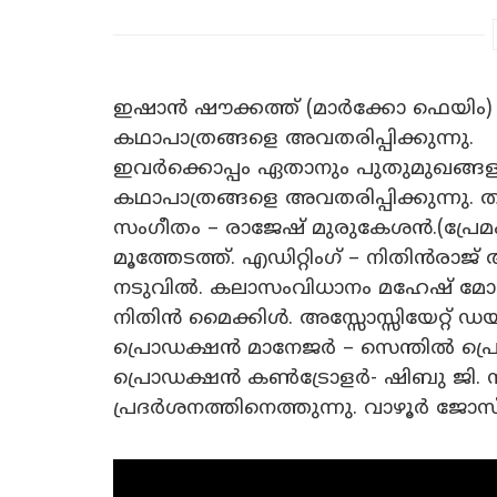
ഇഷാൻ ഷൗക്കത്ത് (മാർക്കോ ഫെയിം)
കഥാപാത്രങ്ങളെ അവതരിപ്പിക്കുന്നു.
ഇവർക്കൊപ്പം ഏതാനും പുതുമുഖങ്ങളു
കഥാപാത്രങ്ങളെ അവതരിപ്പിക്കുന്നു. 
സംഗീതം – രാജേഷ് മുരുകേശൻ.(പ്രേ
മൂത്തേടത്ത്. എഡിറ്റിംഗ് – നിതി
നടുവിൽ. കലാസംവിധാനം മഹേഷ് മോഹൻ
നിതിൻ മൈക്കിൾ. അസ്സോസ്സിയേറ്റ
പ്രൊഡക്ഷൻ മാനേജർ – സെന്തിൽ പ്രൊ
പ്രൊഡക്ഷൻ കൺട്രോളർ- ഷിബു ജി. സു
പ്രദർശനത്തിനെത്തുന്നു. വാഴൂർ ജോസ്