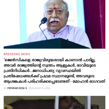
BREAKING NEWS
‘ജെൻസികളെ രാജ്യവിരുദ്ധരായി കാണാൻ പാടില്ല,
അവർ രാജ്യത്തിന്റെ സ്വന്തം ആളുകൾ, ഭാവിയുടെ
പ്രതിനിധികൾ…ജനാധിപത്യ വ്യവസ്ഥയിൽ
പ്രതിഷേധങ്ങൾക്ക് പ്രഥമ സ്ഥാനമുണ്ട്, അവരുടെ
ആശങ്കകൾ പരിഹരിക്കപ്പെടേണ്ടത്’- മോഹൻ ഭാ​ഗവത്
BY
PATHRAM DESK 5
AUGUST 6, 2026