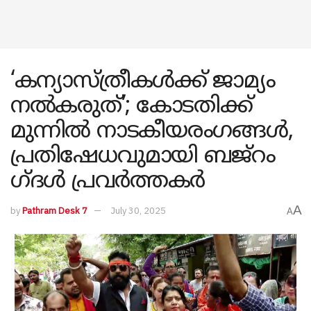
‘കന്യാസ്ത്രീകൾക്ക് ജാമ്യം
നൽകരുത്’; കോടതിക്ക്
മുന്നിൽ നാടകീയരം​ഗങ്ങൾ,
പ്രതിഷേധവുമായി ബജ്‍റം​
ഗ്‍ദൾ പ്രവർത്തകർ
A
by
Pathram Desk 7
July 30, 2025
A