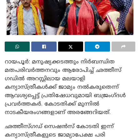
റായപൂർ: മനുഷ്യക്കടത്തും നിർബന്ധിത
മതപരിവർത്തനവും ആരോപിച്ച് ഛത്തീസ്​
ഗഡിൽ അറസ്റ്റിലായ മലയാളി
കന്യാസ്ത്രീകൾക്ക് ജാമ്യം നൽകരുതെന്ന്
ആവശ്യപ്പെട്ട് പ്രതിഷേധവുമായി ബജ്രം​ഗ്ദൾ
പ്രവർത്തകർ. കോടതിക്ക് മുന്നില്‍
നാടകീയരംഗങ്ങളാണ് അരങ്ങേറിയത്.
ഛത്തീസ്​ഗഡ് സെഷൻസ് കോടതി ഇന്ന്
കന്യാസ്ത്രീകളുടെ ജാമ്യാപേക്ഷ പരി​