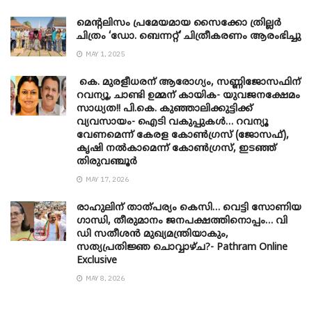
മെന്‍റലിസം പ്രമേയമായ സൈക്കോ ത്രില്ലർ
ചിത്രം ‘ഡോ. ബെന്നറ്റ്’ ചിത്രീകരണം ആരംഭിച്ചു
MAY 1, 2025
കെ. മുരളീധരന് ആരോഗ്യം, സണ്ണിജോസഫിന്
റവന്യൂ, ചാണ്ടി ഉമ്മന് കായിക- യുവജനക്ഷേമം
സാധ്യത!! പി.കെ. കുഞ്ഞാലിക്കുട്ടിക്ക്
വ്യവസായം- ഐടി വകുപ്പുകൾ… റവന്യൂ
വേണമെന്ന് കേരള കോൺഗ്രസ് (ജോസഫ്),
കൃഷി നൽകാമെന്ന് കോൺഗ്രസ്, ഇടഞ്ഞ്
തിരുവഞ്ചൂർ
MAY 17, 2026
രാഹുലിന് താത്പര്യം കെസി… വെട്ടി സോണിയ
​ഗാന്ധി, തീരുമാനം ജനപക്ഷത്തിനൊപ്പം… വി
ഡി സതീശൻ മുഖ്യമന്ത്രിയാകും,
സത്യപ്രതിജ്ഞ ചൊവ്വാഴ്ച?- Pathram Online
Exclusive
MAY 8, 2026