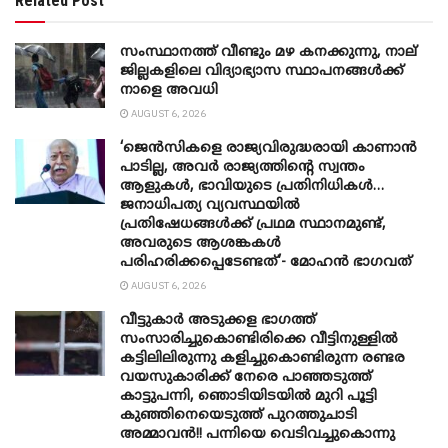
Related Post
സംസ്ഥാനത്ത് വീണ്ടും മഴ കനക്കുന്നു, നാല്
ജില്ലകളിലെ വിദ്യാഭ്യാസ സ്ഥാപനങ്ങൾക്ക്
നാളെ അവധി
AUGUST 6, 2026
‘ജെൻസികളെ രാജ്യവിരുദ്ധരായി കാണാൻ
പാടില്ല, അവർ രാജ്യത്തിന്റെ സ്വന്തം
ആളുകൾ, ഭാവിയുടെ പ്രതിനിധികൾ…
ജനാധിപത്യ വ്യവസ്ഥയിൽ
പ്രതിഷേധങ്ങൾക്ക് പ്രഥമ സ്ഥാനമുണ്ട്,
അവരുടെ ആശങ്കകൾ
പരിഹരിക്കപ്പെടേണ്ടത്’- മോഹൻ ഭാ​ഗവത്
AUGUST 6, 2026
വീട്ടുകാർ അ‌ടുക്കള ഭാ​ഗത്ത്
സംസാരിച്ചുകൊണ്ടിരിക്കെ വീട്ടിനുള്ളിൽ
കട്ടിലിലിരുന്നു കളിച്ചുകൊണ്ടിരുന്ന രണ്ടര
വയസുകാരിക്ക് നേരെ പാഞ്ഞടുത്ത്
കാട്ടുപന്നി, ‍ഞൊടിയി‌ടയിൽ മുറി പൂട്ടി
കുഞ്ഞിനെയെടുത്ത് പുറത്തുചാടി
അമ്മാവൻ!! പന്നിയെ വെടിവച്ചുകൊന്നു