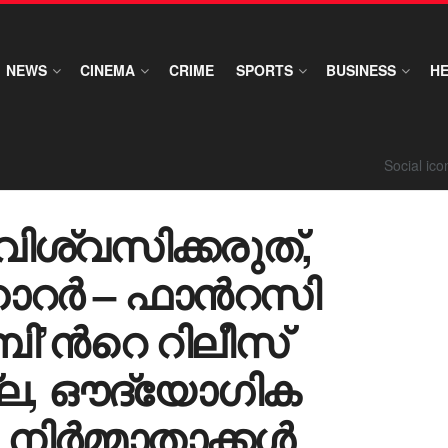
NEWS
CINEMA
CRIME
SPORTS
BUSINESS
H
Social ic
ിശ്വസിക്കരുത്,
ൊറർ – ഫാന്‍റസി
ി’ന്‍റെ റിലീസ്
ില്ല, ഔദ്യോഗിക
 നിർമ്മാതാക്കൾ