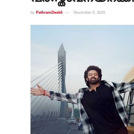
by
PathramDesk6
November 5, 2025