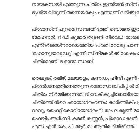
നായകനായി എത്തുന്ന ചിത്രം ഇന്ത്യൻ സിന
ദൃശ്യ വിരുന്ന് തന്നെയാകും എന്നാണ് ലഭിക്
പ്രഭാസിന് പുറമെ സഞ്ജയ് ദത്ത്, ബൊമൻ ഇ
മോഹനൻ, റിദ്ധി കുമാർ തുടങ്ങി നിരവധി താരങ്ങ
എൻ്റർടെയ്‌നറായെത്തിയ ‘പ്രതി റോജു പാണ
‘മഹാനുഭാവുഡു’ എന്നീ സിനിമകൾക്ക് ശേഷം 
ചിത്രമാണ് ‘ദ രാജാ സാബ്’.
തെലുങ്ക്, തമിഴ്, മലയാളം, കന്നഡ, ഹിന്ദി എ
പ്രദർശനത്തിനെത്തുന്ന രാജാസാബ് പീപ്പിൾ 
ചിത്രം നിർമ്മിക്കുന്നത്. വിവേക് കുച്ചിബോ
ചിത്രത്തിന്‍റെ ഛായാഗ്രഹണം: കാർത്തിക് 
റാവു, ഫൈറ്റ് കോറിയോ​ഗ്രഫി: രാം ലക്ഷ്മൺ മ
ഫെയിം ആർ.സി. കമൽ കണ്ണൻ, പ്രൊഡക്ഷൻ ഡ
എസ് എൻ കെ, പി.ആർ.ഒ.: ആതിര ദിൽജിത്ത്.