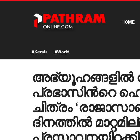
HOME
#Kerala
#World
അഭ്യൂഹങ്ങളിൽ വ
പ്രഭാസിന്‍റെ ഹ
ചിത്രം ‘രാജാസാബ
ദിനത്തിൽ മാറ്റമ
പ്രസ്താവനയിറക്കി