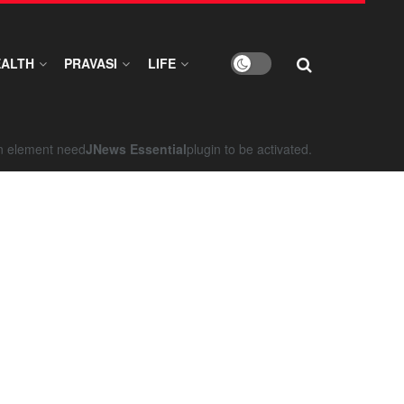
EALTH
PRAVASI
LIFE
on element need
JNews Essential
plugin to be activated.