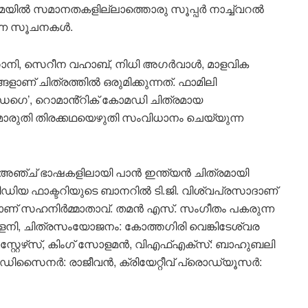
ിമയിൽ സമാനതകളില്ലാത്തൊരു സൂപ്പർ നാച്ച്വറൽ
കുന്ന സൂചനകൾ.
റാനി, സെറീന വഹാബ്, നിധി അഗർവാൾ, മാളവിക
ളാണ് ചിത്രത്തിൽ ഒരുമിക്കുന്നത്. ഫാമിലി
്ഡഗെ’, റൊമാൻ്റിക് കോമഡി ചിത്രമായ
മാരുതി തിരക്കഥയെഴുതി സംവിധാനം ചെയ്യുന്ന
ന്നീ അഞ്ച് ഭാഷകളിലായി പാൻ ഇന്ത്യൻ ചിത്രമായി
മീഡിയ ഫാക്ടറിയുടെ ബാനറിൽ ടി.ജി. വിശ്വപ്രസാദാണ്
ട്ലയാണ് സഹനിർമ്മാതാവ്. തമൻ എസ്. സം​ഗീതം പകരുന്ന
പളനി, ചിത്രസംയോജനം: കോത്തഗിരി വെങ്കിടേശ്വര
ാസ്റ്റേഴ്‌സ്, കിംഗ് സോളമൻ, വിഎഫ്എക്‌സ്: ബാഹുബലി
ിസൈനർ: രാജീവൻ, ക്രിയേറ്റീവ് പ്രൊഡ്യൂസർ: