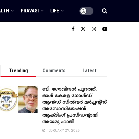
ALTH
PRAVASI
LIFE
Trending
Comments
Latest
ബി. ​ഗോവിന്ദൻ പുറത്ത്,
ഓൾ കേരള ഗോൾഡ്
ആൻഡ് സിൽവർ മർച്ചന്റ്സ്
അസോസിയേഷൻ
ആക്ടിംഗ് പ്രസിഡന്റായി
അയമു ഹാജി
FEBRUARY 27, 2025