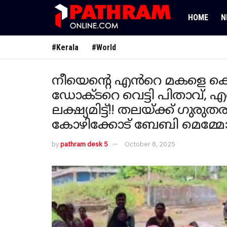
HOME
N
#Kerala
#World
നീയെന്റെ എൻറെ മകളെ കൊ
ഡോക്ടറെ വെട്ടി പിതാവ്, എ
ലക്ഷ്യമിട്ട്!! തലയ്ക്ക് ​ഗുര
കോഴിക്കോട് ബേബി മെമ്
by
pathram desk 5
October 8, 2025