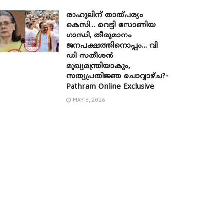
രാഹുലിന് താത്പര്യം
കെസി… വെട്ടി സോണിയ ​
ഗാന്ധി, തീരുമാനം
ജനപക്ഷത്തിനൊപ്പം… വി
ഡി സതീശൻ
മുഖ്യമന്ത്രിയാകും,
സത്യപ്രതിജ്ഞ ചൊവ്വാഴ്ച?-
Pathram Online Exclusive
MAY 8, 2026