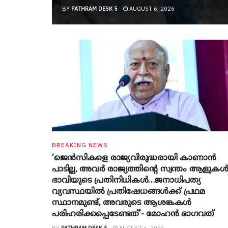
BY
PATHRAM DESK 5
AUGUST 6, 2026
BREAKING NEWS
‘ജെൻസികളെ രാജ്യവിരുദ്ധരായി കാണാൻ
പാടില്ല, അവർ രാജ്യത്തിന്റെ സ്വന്തം ആളുകൾ
ഭാവിയുടെ പ്രതിനിധികൾ…ജനാധിപത്യ
വ്യവസ്ഥയിൽ പ്രതിഷേധങ്ങൾക്ക് പ്രഥമ
സ്ഥാനമുണ്ട്, അവരുടെ ആശങ്കകൾ
പരിഹരിക്കപ്പെടേണ്ടത്’- മോഹൻ ഭാ​ഗവത്