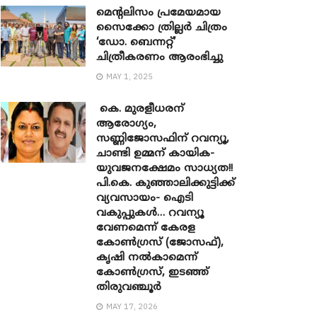
മെന്‍റലിസം പ്രമേയമായ
സൈക്കോ ത്രില്ലർ ചിത്രം
‘ഡോ. ബെന്നറ്റ്’
ചിത്രീകരണം ആരംഭിച്ചു
MAY 1, 2025
കെ. മുരളീധരന്
ആരോഗ്യം,
സണ്ണിജോസഫിന് റവന്യൂ,
ചാണ്ടി ഉമ്മന് കായിക-
യുവജനക്ഷേമം സാധ്യത!!
പി.കെ. കുഞ്ഞാലിക്കുട്ടിക്ക്
വ്യവസായം- ഐടി
വകുപ്പുകൾ… റവന്യൂ
വേണമെന്ന് കേരള
കോൺഗ്രസ് (ജോസഫ്),
കൃഷി നൽകാമെന്ന്
കോൺഗ്രസ്, ഇടഞ്ഞ്
തിരുവഞ്ചൂർ
MAY 17, 2026