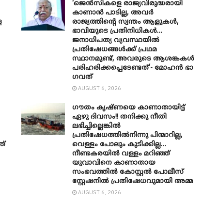
‘ജെൻസികളെ രാജ്യവിരുദ്ധരായി
കാണാൻ പാടില്ല, അവർ
െ
രാജ്യത്തിന്റെ സ്വന്തം ആളുകൾ,
ഭാവിയുടെ പ്രതിനിധികൾ…
ജനാധിപത്യ വ്യവസ്ഥയിൽ
പ്രതിഷേധങ്ങൾക്ക് പ്രഥമ
സ്ഥാനമുണ്ട്, അവരുടെ ആശങ്കകൾ
പരിഹരിക്കപ്പെടേണ്ടത്’- മോഹൻ ഭാ​
ഗവത്
AUGUST 6, 2026
ഗൗതം കൃഷ്ണയെ കാണാതായിട്ട്
ഏഴു ദിവസം!! തനിക്കു നീതി
ലഭിച്ചില്ലെങ്കിൽ
പ്രതിഷേധത്തിൽനിന്നു പിന്മാറില്ല,
ത്
വെള്ളം പോലും കുടിക്കില്ല…
നീണ്ടകരയിൽ വള്ളം മറിഞ്ഞ്
യുവാവിനെ കാണാതായ
സംഭവത്തിൽ കോസ്റ്റൽ പോലീസ്
സ്റ്റേഷനിൽ പ്രതിഷേധവുമായി അമ്മ
AUGUST 6, 2026