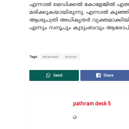
എന്നാൽ മെഡിക്കൽ കോളേജിൽ എത്തു
മരിക്കുകയായിരുന്നു. എന്നാൽ കുഞ
ആശുപത്രി അധികൃതർ വ്യക്തമാക്കിയിട്ടില്
എന്നും സനൂപും കുടുംബവും ആരോപിച്
Tags:
attacked
doctor
Send
Share
pathram desk 5