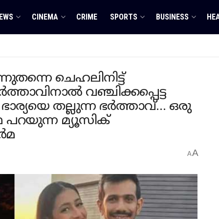
EWS
CINEMA
CRIME
SPORTS
BUSINESS
HE
തന്നെ ചെഹലിനിട്ട്
ർത്താവിനാൽ വഞ്ചിക്കപ്പെട്ട
്ട് ഭാര്യയെ തല്ലുന്ന ഭർത്താവ്… ഒരു
പറയുന്ന മ്യൂസിക്
ർമ
A
A