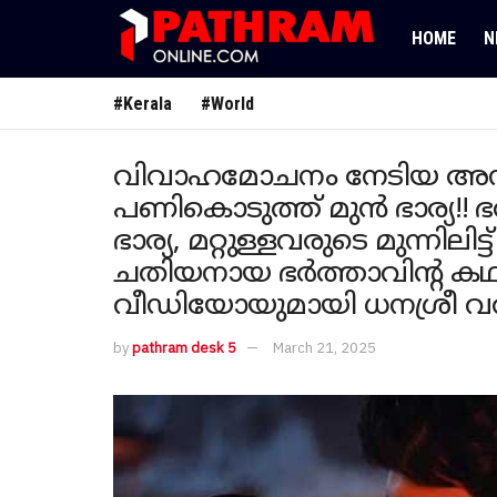
HOME
N
#Kerala
#World
വിവാഹമോചനം നേടിയ അന്നു
പണികൊടുത്ത് മുൻ ഭാര്യ!! ഭ
ഭാര്യ, മറ്റുള്ളവരുടെ മുന്നിലിട
ചതിയനായ ഭർത്താവിന്റ കഥ 
വീഡിയോയുമായി ധനശ്രീ വ
by
pathram desk 5
March 21, 2025