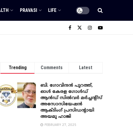
ALTH
PRAVASI
LIFE
Trending
Comments
Latest
ബി. ​ഗോവിന്ദൻ പുറത്ത്,
ഓൾ കേരള ഗോൾഡ്
ആൻഡ് സിൽവർ മർച്ചന്റ്സ്
അസോസിയേഷൻ
ആക്ടിംഗ് പ്രസിഡന്റായി
അയമു ഹാജി
FEBRUARY 27, 2025