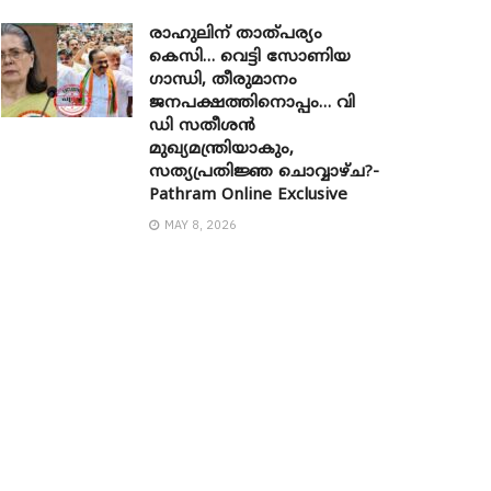
രാഹുലിന് താത്പര്യം
കെസി… വെട്ടി സോണിയ ​
ഗാന്ധി, തീരുമാനം
ജനപക്ഷത്തിനൊപ്പം… വി
ഡി സതീശൻ
മുഖ്യമന്ത്രിയാകും,
സത്യപ്രതിജ്ഞ ചൊവ്വാഴ്ച?-
Pathram Online Exclusive
MAY 8, 2026