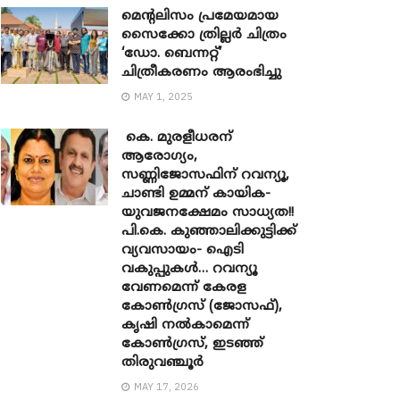
മെന്‍റലിസം പ്രമേയമായ
സൈക്കോ ത്രില്ലർ ചിത്രം
‘ഡോ. ബെന്നറ്റ്’
ചിത്രീകരണം ആരംഭിച്ചു
MAY 1, 2025
കെ. മുരളീധരന്
ആരോഗ്യം,
സണ്ണിജോസഫിന് റവന്യൂ,
ചാണ്ടി ഉമ്മന് കായിക-
യുവജനക്ഷേമം സാധ്യത!!
പി.കെ. കുഞ്ഞാലിക്കുട്ടിക്ക്
വ്യവസായം- ഐടി
വകുപ്പുകൾ… റവന്യൂ
വേണമെന്ന് കേരള
കോൺഗ്രസ് (ജോസഫ്),
കൃഷി നൽകാമെന്ന്
കോൺഗ്രസ്, ഇടഞ്ഞ്
തിരുവഞ്ചൂർ
MAY 17, 2026