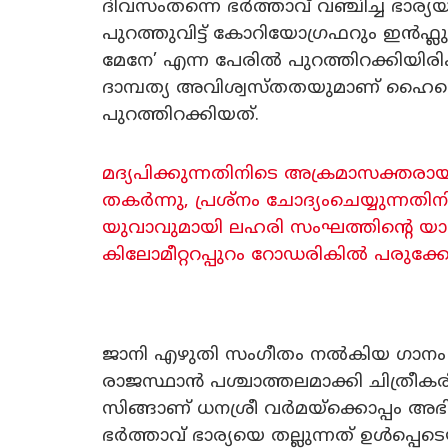
ദിവസംതന്നെ ഭർത്താവ് വഞ്ചിച്ച ഭാര്
പുറത്തുവിട്ട് കോറിയോഗ്രഫറും ഇൻഫ്
മേനേ’ എന്ന പേരിൽ പുറത്തിറക്കിയി
ദാമ്പത്യ അവിശ്വസ്തതയുമാണ് ഹൈലൈ
പുറത്തിറക്കിയത്.
മദ്യപിക്കുന്നതിനിടെ അക്രമാസക്തര
തകർന്നു, പ്രശ്നം ചോദ്യംചെയ്യുന്നതി
യുവാവുമായി ലഹരി സംഘത്തിന്റെ യാത്
കിലോമീറ്ററപ്പുറം റോഡരികിൽ പരുക്കേ
ജാനി എഴുതി സംഗീതം നൽകിയ ഗാനം ആല
രാജസ്ഥാൻ പശ്ചാത്തലമാക്കി ചിത്രീകര
സിങ്ങാണ് ധനശ്രീ വർമയ്‌ക്കൊപ്പം അഭിനയി
ഭർത്താവ് ഭാര്യയെ തല്ലുന്നത് ഉൾപ്പ