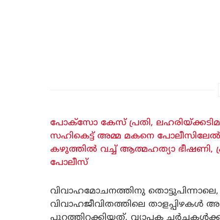
പോക്സോ കേസ് പ്രതി, ലഹരിയ്ക്കടിമ, പ
സഹികെട്ട് അമ്മ മകനെ പോലീസിലേൽപ്പ
കഴുത്തിൽ വച്ച് ആത്മഹത്യാ ഭീഷണി, പ
പോലീസ്
വിവാഹമോചനത്തിനു തൊട്ടുപിന്നാലെ, ഭ
വിവാഹജീവിതത്തിലെ താളപ്പിഴകൾ അവത
പുറത്തിറക്കിയത്, വ്യാപക ചർച്ചകൾക്