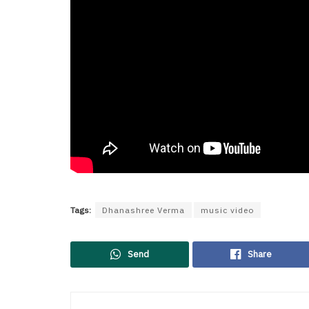
Tags:
Dhanashree Verma
music video
Send
Share