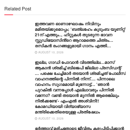
Related Post
ഇത്തവണ ഓണാഘോഷം നിവിനും
മമിതയ്ക്കുമൊപ്പം; ‘ബത്‍ലഹേം കുടുംബ യൂണിറ്റ്
21ന് എത്തും.., ഹിറ്റുകൾ തുടരുന്ന ഭാവന
സ്റ്റുഡിയോസിൻ്റെ ആറാമത്തെ ചിത്രം…
രസികൻ രംഗങ്ങളുമായി ഗാനം എത്തി…
AUGUST 10, 2026
ഇല്ല, ​ഗാഡി പോവാൻ വിടത്തില്ല…മാസ്
ആകാൻ ശ്രമിച്ച് ബിജെപി ജില്ലാ പ്രസിഡന്റ്
… പക്ഷെ ചേച്ചിമാർ തടയാൻ ശ്രമിച്ചത് പോലീസ്
വാഹനത്തിന്റെ പിന്നിൽ നിന്ന്…. പിന്നാലെ
വാഹനം സു​ഗമമായി മുന്നോട്ട്… ‘ഞാൻ
പുറകിൽ വന്നപ്പോൾ എല്ലാവരും പിന്നിൽ
വന്നോ? വണ്ടി തടയാൻ മുന്നിൽ ആരെങ്കിലും
നിൽക്കണ്ടേ’- എംഎൽ അശ്വിനി!!
കോമഡിയായി വിദ്യാഭ്യാസ
മന്ത്രിക്കെതിരെയുള്ള പ്രതിഷേധം
AUGUST 10, 2026
ഭർത്താവ് മരിച്ചതോടെ ജീവിതം കരുപ്പിടിപ്പിക്കാൻ