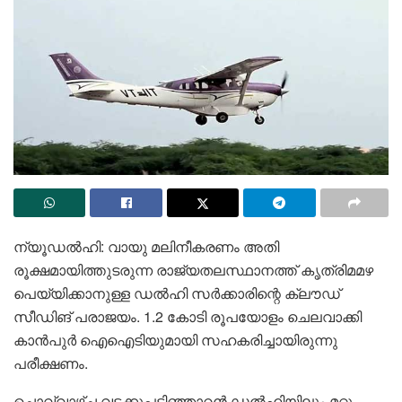
ന്യൂഡൽഹി: വായു മലിനീകരണം അതി
രൂക്ഷമായിത്തുടരുന്ന രാജ്യതലസ്ഥാനത്ത് കൃത്രിമമഴ
പെയ്യിക്കാനുള്ള ഡൽഹി സർക്കാരിന്റെ ക്ലൗഡ്
സീഡിങ് പരാജയം. 1.2 കോടി രൂപയോളം ചെലവാക്കി
കാൻപുർ ഐഐടിയുമായി സഹകരിച്ചായിരുന്നു
പരീക്ഷണം.
ചൊവ്വാഴ്ച വടക്കുപടിഞ്ഞാറൻ ഡൽഹിയിലും മറ്റു