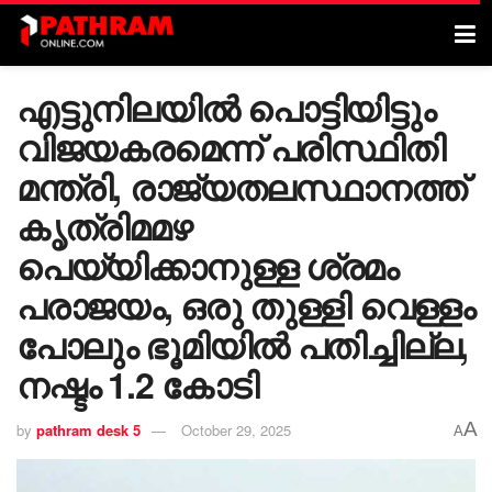
എട്ടുനിലയിൽ പൊട്ടിയിട്ടും
വിജയകരമെന്ന് പരിസ്ഥിതി
മന്ത്രി, രാജ്യതലസ്ഥാനത്ത്
കൃത്രിമമഴ
പെയ്യിക്കാനുള്ള ശ്രമം
പരാജയം, ഒരു തുള്ളി വെള്ളം
പോലും ഭൂമിയിൽ പതിച്ചില്ല,
നഷ്ടം 1.2 കോടി
A
by
pathram desk 5
October 29, 2025
A