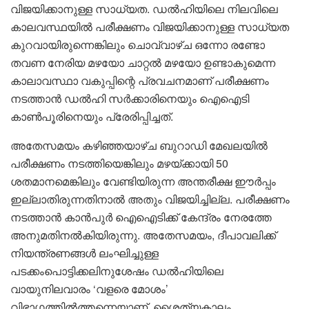
വിജയിക്കാനുള്ള സാധ്യത. ഡൽഹിയിലെ നിലവിലെ
കാലവസ്ഥയിൽ പരീക്ഷണം വിജയിക്കാനുള്ള സാധ്യത
കുറവായിരുന്നെങ്കിലും ചൊവ്വാഴ്ച ഒന്നോ രണ്ടോ
തവണ നേരിയ മഴയോ ചാറ്റൽ മഴയോ ഉണ്ടാകുമെന്ന
കാലാവസ്ഥാ വകുപ്പിന്റെ പ്രവചനമാണ് പരീക്ഷണം
നടത്താൻ ഡൽഹി സർക്കാരിനെയും ഐഐടി
കാൺപൂരിനെയും പ്രേരിപ്പിച്ചത്.
അതേസമയം കഴിഞ്ഞയാഴ്ച ബുറാഡി മേഖലയിൽ
പരീക്ഷണം നടത്തിയെങ്കിലും മഴയ്ക്കായി 50
ശതമാനമെങ്കിലും വേണ്ടിയിരുന്ന അന്തരീക്ഷ ഈർപ്പം
ഇല്ലാതിരുന്നതിനാൽ അതും വിജയിച്ചില്ല. പരീക്ഷണം
നടത്താൻ കാൻപുർ ഐഐടിക്ക് കേന്ദ്രം നേരത്തേ
അനുമതിനൽകിയിരുന്നു. അതേസമയം, ദീപാവലിക്ക്
നിയന്ത്രണങ്ങൾ ലംഘിച്ചുള്ള
പടക്കംപൊട്ടിക്കലിനുശേഷം ഡൽഹിയിലെ
വായുനിലവാരം ‘വളരെ മോശം’
വിഭാഗത്തിൽത്തന്നെയാണ്. ശൈത്യകാലം