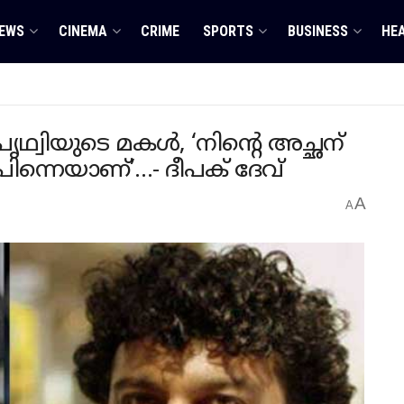
EWS
CINEMA
CRIME
SPORTS
BUSINESS
HE
പൃഥ്വിയുടെ മകൾ, ‘നിന്റെ അച്ഛന്
പിന്നെയാണ്’…- ദീപക് ദേവ്
A
A