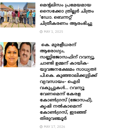
മെന്‍റലിസം പ്രമേയമായ
സൈക്കോ ത്രില്ലർ ചിത്രം
‘ഡോ. ബെന്നറ്റ്’
ചിത്രീകരണം ആരംഭിച്ചു
MAY 1, 2025
കെ. മുരളീധരന്
ആരോഗ്യം,
സണ്ണിജോസഫിന് റവന്യൂ,
ചാണ്ടി ഉമ്മന് കായിക-
യുവജനക്ഷേമം സാധ്യത!!
പി.കെ. കുഞ്ഞാലിക്കുട്ടിക്ക്
വ്യവസായം- ഐടി
വകുപ്പുകൾ… റവന്യൂ
വേണമെന്ന് കേരള
കോൺഗ്രസ് (ജോസഫ്),
കൃഷി നൽകാമെന്ന്
കോൺഗ്രസ്, ഇടഞ്ഞ്
തിരുവഞ്ചൂർ
MAY 17, 2026