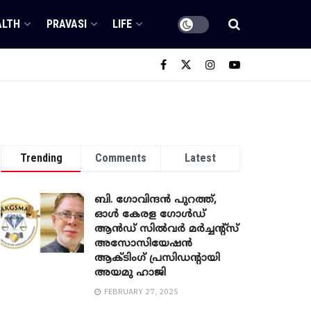
ALTH
PRAVASI
LIFE
Trending
Comments
Latest
ബി. ​ഗോവിന്ദൻ പുറത്ത്,
ഓൾ കേരള ഗോൾഡ്
ആൻഡ് സിൽവർ മർച്ചന്റ്സ്
അസോസിയേഷൻ
ആക്ടിംഗ് പ്രസിഡന്റായി
അയമു ഹാജി
FEBRUARY 27, 2025