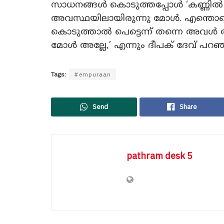
സാധനങ്ങൾ കൊടുത്തപ്പോൾ ‘കണ്ണിൽ ന
അവസ്ഥയിലായിരുന്നു മോൾ. എന്തൊ
കൊടുത്താൽ പെട്ടെന്ന് തന്നെ അവൾ അത്
മോൾ അല്ലേ,’ എന്നും ദീപക് ദേവ് പറഞ്
Tags:
#empuraan
Send
Share
pathram desk 5