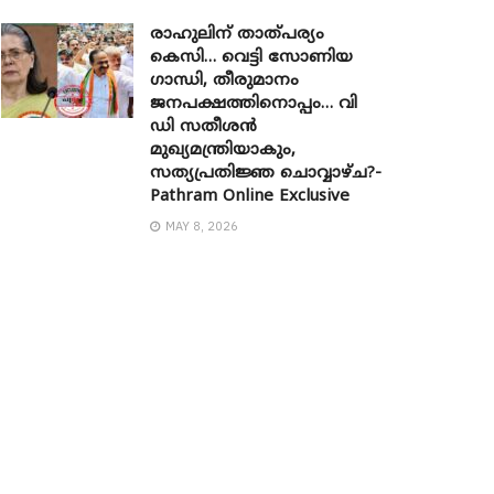
രാഹുലിന് താത്പര്യം
കെസി… വെട്ടി സോണിയ ​
ഗാന്ധി, തീരുമാനം
ജനപക്ഷത്തിനൊപ്പം… വി
ഡി സതീശൻ
മുഖ്യമന്ത്രിയാകും,
സത്യപ്രതിജ്ഞ ചൊവ്വാഴ്ച?-
Pathram Online Exclusive
MAY 8, 2026