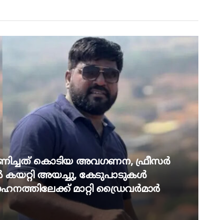
ണിച്ചത് കൊടിയ അവഗണന, ഫ്രീസര്‍
 കയറ്റി അയച്ചു, കേടുപാടുകള്‍
നത്തിലേക്ക് മാറ്റി ഡ്രൈവര്‍മാര്‍