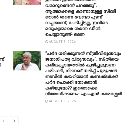
ഇവിടെ ഇടയ്‌ക്കൊക്കെ
വരാറുണ്ടെന്ന് പറഞ്ഞു”,
ആത്മാക്കളെ കാണാനുള്ള സിദ്ധി
ഞാന്‍ തന്നെ വേണ്ടാ എന്ന്
വച്ചതാണ്, പേടിച്ചിട്ടല്ല, ഇവിടെ
മനുഷ്യന്മാരെ തന്നെ ഡീല്‍
ചെയ്യാനുണ്ട്- ലെന
AUGUST 6, 2026
“പർദ ധരിക്കുന്നത് സ്ത്രീവിരുദ്ധവും
ന്
ജനാധിപത്യ വിരുദ്ധവും”, സ്ത്രീയെ
0
കരിങ്കുപ്പായത്തിൽ കുഴിച്ചുമൂടുന്ന
പരിപാടി, നിഖാബ് ധരിച്ച് പുരുഷൻ
ബസിൽ കയറിയാൽ കണ്ടക്ടർക്ക്
പർദ പൊക്കി നോക്കാന്‍
കഴിയുമോ?? ഇതൊക്കെ
നിരോധിക്കണം- എംഎന്‍ കാരശ്ശേരി
AUGUST 6, 2026