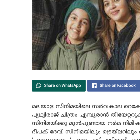
Share on WhatsApp
Share on Facebook
മലയാള സിനിമയിലെ സർവകാല റെക
പൃഥ്വിരാജ് ചിത്രം എമ്പുരാൻ തിയേറ്
സിനിമയ്ക്കു മുൻപുണ്ടായ നർമ നിമി
ദീപക് ദേവ്. സിനിമയിലും ട്രെയ്ലറില