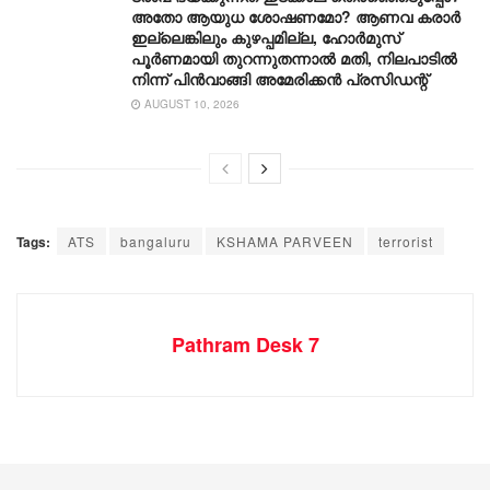
അതോ ആയുധ ശോഷണമോ? ആണവ കരാർ
ഇല്ലെങ്കിലും കുഴപ്പമില്ല, ഹോർമുസ്
പൂർണമായി തുറന്നുതന്നാൽ മതി, നിലപാടിൽ
നിന്ന് പിൻവാങ്ങി അമേരിക്കൻ പ്രസിഡന്റ്
AUGUST 10, 2026
Tags:
ATS
bangaluru
KSHAMA PARVEEN
terrorist
Pathram Desk 7