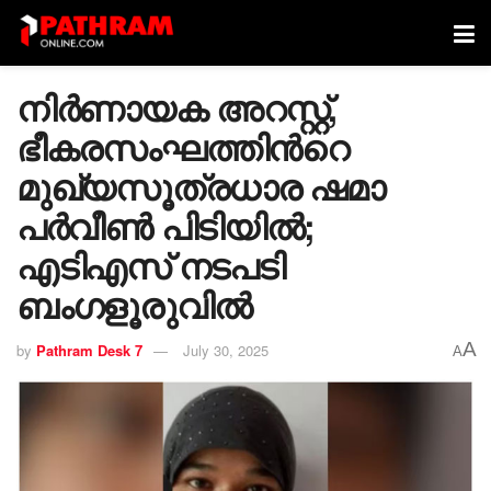
നിർണായക അറസ്റ്റ്,
ഭീകരസംഘത്തിന്‍റെ
മുഖ്യസൂത്രധാര ഷമാ
പർവീൺ പിടിയിൽ;
എടിഎസ് നടപടി
ബംഗളൂരുവിൽ
A
by
Pathram Desk 7
July 30, 2025
A