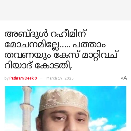
അബ്‌ദുൾ റഹീമിന്
മോചനമില്ലേ….. പത്താം
തവണയും കേസ് മാറ്റിവച്
റിയാദ് കോടതി,
A
by
Pathram Desk 8
March 19, 2025
A