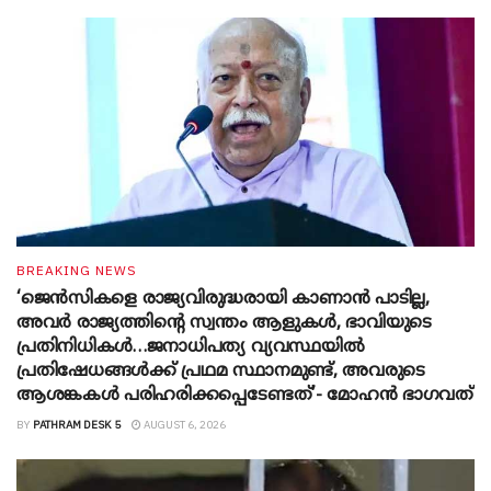
BREAKING NEWS
‘ജെൻസികളെ രാജ്യവിരുദ്ധരായി കാണാൻ പാടില്ല,
അവർ രാജ്യത്തിന്റെ സ്വന്തം ആളുകൾ, ഭാവിയുടെ
പ്രതിനിധികൾ…ജനാധിപത്യ വ്യവസ്ഥയിൽ
പ്രതിഷേധങ്ങൾക്ക് പ്രഥമ സ്ഥാനമുണ്ട്, അവരുടെ
ആശങ്കകൾ പരിഹരിക്കപ്പെടേണ്ടത്’- മോഹൻ ഭാ​ഗവത്
BY
PATHRAM DESK 5
AUGUST 6, 2026