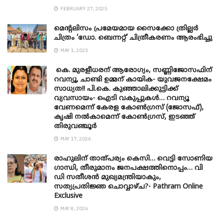
FEBRUARY 27, 2025
മെന്‍റലിസം പ്രമേയമായ സൈക്കോ ത്രില്ലർ
ചിത്രം ‘ഡോ. ബെന്നറ്റ്’ ചിത്രീകരണം ആരംഭിച്ചു
MAY 1, 2025
കെ. മുരളീധരന് ആരോഗ്യം, സണ്ണിജോസഫിന്
റവന്യൂ, ചാണ്ടി ഉമ്മന് കായിക- യുവജനക്ഷേമം
സാധ്യത!! പി.കെ. കുഞ്ഞാലിക്കുട്ടിക്ക്
വ്യവസായം- ഐടി വകുപ്പുകൾ… റവന്യൂ
വേണമെന്ന് കേരള കോൺഗ്രസ് (ജോസഫ്),
കൃഷി നൽകാമെന്ന് കോൺഗ്രസ്, ഇടഞ്ഞ്
തിരുവഞ്ചൂർ
MAY 17, 2026
രാഹുലിന് താത്പര്യം കെസി… വെട്ടി സോണിയ
​ഗാന്ധി, തീരുമാനം ജനപക്ഷത്തിനൊപ്പം… വി
ഡി സതീശൻ മുഖ്യമന്ത്രിയാകും,
സത്യപ്രതിജ്ഞ ചൊവ്വാഴ്ച?- Pathram Online
Exclusive
MAY 8, 2026