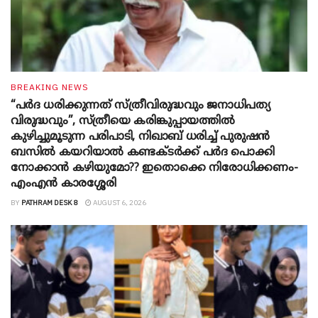
BREAKING NEWS
“പർദ ധരിക്കുന്നത് സ്ത്രീവിരുദ്ധവും ജനാധിപത്യ
വിരുദ്ധവും”, സ്ത്രീയെ കരിങ്കുപ്പായത്തിൽ
കുഴിച്ചുമൂടുന്ന പരിപാടി, നിഖാബ് ധരിച്ച് പുരുഷൻ
ബസിൽ കയറിയാൽ കണ്ടക്ടർക്ക് പർദ പൊക്കി
നോക്കാന്‍ കഴിയുമോ?? ഇതൊക്കെ നിരോധിക്കണം-
എംഎന്‍ കാരശ്ശേരി
BY
PATHRAM DESK 8
AUGUST 6, 2026