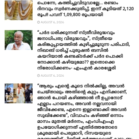
പൊന്നേ, കത്തിച്ചുവിടുവാല്ലേ… രണ്ടാം
ദിനവും സ്വർണക്കുതിപ്പ്, ഇന്ന് കൂടിയത് 2,120
രൂപ!! പവന് 1,09,800 രൂപയായി
AUGUST 6, 2026
“പർദ ധരിക്കുന്നത് സ്ത്രീവിരുദ്ധവും
ജനാധിപത്യ വിരുദ്ധവും”, സ്ത്രീയെ
കരിങ്കുപ്പായത്തിൽ കുഴിച്ചുമൂടുന്ന പരിപാടി,
നിഖാബ് ധരിച്ച് പുരുഷൻ ബസിൽ
കയറിയാൽ കണ്ടക്ടർക്ക് പർദ പൊക്കി
നോക്കാന്‍ കഴിയുമോ?? ഇതൊക്കെ
നിരോധിക്കണം- എംഎന്‍ കാരശ്ശേരി
AUGUST 6, 2026
“ആരും എന്റെ കൂടെ നില്‍ക്കില്ല, അവൻ
ചെയ്താലും അതിന്റെ കുറ്റം എനിക്കാണ്,
ഞാന്‍ പോയി കഴിഞ്ഞാല്‍ നീ ഉപ്പാനോട്
എല്ലാം പറയണം, അവന്‍ നല്ലവനായി
ജീവിക്കേണ്ട, എന്നെ ഇല്ലാണ്ടാക്കി അവന്‍
സുഖിക്കേണ്ട”, വിവാഹം കഴിഞ്ഞ് ഒന്നാം
മാസം മുതല്‍ മര്‍ദനം, എംഡിഎംഎ
ഉപയോഗിക്കുന്നത് എതിര്‍ത്തതോടെ
ക്രൂരമായി പെരുമാറി, റിസയയുടെ