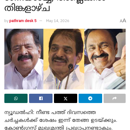
തിങ്കളാഴ്ച
A
by
pathram desk 5
May 14, 2026
A
ന്യൂഡൽഹി: നീണ്ട പത്ത് ദിവസത്തെ
ചർച്ചകൾക്ക് ശേഷം ഇന്ന് തേങ്ങ ഉടയ്ക്കും.
കോൺ​ഗ്രസ് മുഖ്യമന്ത്രി പ്രഖ്യാപനണ്ടാകും.