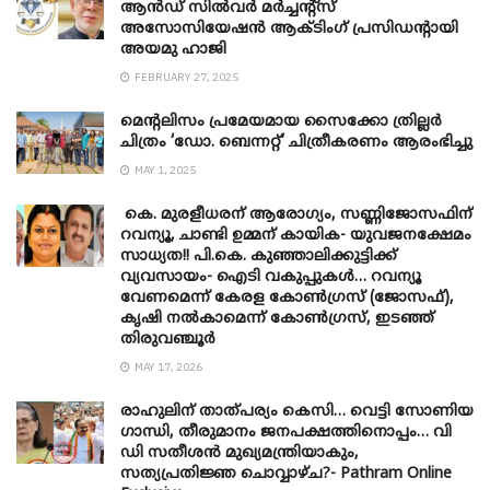
ആൻഡ് സിൽവർ മർച്ചന്റ്സ്
അസോസിയേഷൻ ആക്ടിംഗ് പ്രസിഡന്റായി
അയമു ഹാജി
FEBRUARY 27, 2025
മെന്‍റലിസം പ്രമേയമായ സൈക്കോ ത്രില്ലർ
ചിത്രം ‘ഡോ. ബെന്നറ്റ്’ ചിത്രീകരണം ആരംഭിച്ചു
MAY 1, 2025
കെ. മുരളീധരന് ആരോഗ്യം, സണ്ണിജോസഫിന്
റവന്യൂ, ചാണ്ടി ഉമ്മന് കായിക- യുവജനക്ഷേമം
സാധ്യത!! പി.കെ. കുഞ്ഞാലിക്കുട്ടിക്ക്
വ്യവസായം- ഐടി വകുപ്പുകൾ… റവന്യൂ
വേണമെന്ന് കേരള കോൺഗ്രസ് (ജോസഫ്),
കൃഷി നൽകാമെന്ന് കോൺഗ്രസ്, ഇടഞ്ഞ്
തിരുവഞ്ചൂർ
MAY 17, 2026
രാഹുലിന് താത്പര്യം കെസി… വെട്ടി സോണിയ
​ഗാന്ധി, തീരുമാനം ജനപക്ഷത്തിനൊപ്പം… വി
ഡി സതീശൻ മുഖ്യമന്ത്രിയാകും,
സത്യപ്രതിജ്ഞ ചൊവ്വാഴ്ച?- Pathram Online