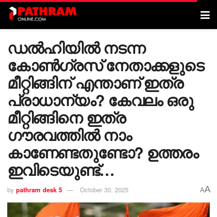
ഡൽഹിയിൽ നടന്ന
കോൺഗ്രസ് നേതാക്കളുടെ
മീറ്റിങ്ങിന് എന്താണ് ഇത്ര
പ്രാധാന്യം? കേവലം ഒരു
മീറ്റിങ്ങിനെ ഇത്ര
ഗൗരവത്തിൽ നാം
കാണേണ്ടതുണ്ടോ? ഉത്തരം
ഇവിടെയുണ്ട്…
A
by
pathram desk 5
October 30, 2025
A