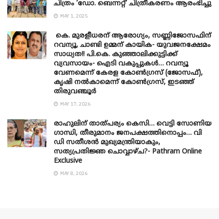
ചിത്രം ‘ഡോ. ബെന്നറ്റ്’ ചിത്രീകരണം ആരംഭിച്ചു
MAY 1, 2025
കെ. മുരളീധരന് ആരോഗ്യം, സണ്ണിജോസഫിന്
റവന്യൂ, ചാണ്ടി ഉമ്മന് കായിക- യുവജനക്ഷേമം
സാധ്യത!! പി.കെ. കുഞ്ഞാലിക്കുട്ടിക്ക്
വ്യവസായം- ഐടി വകുപ്പുകൾ… റവന്യൂ
വേണമെന്ന് കേരള കോൺഗ്രസ് (ജോസഫ്),
കൃഷി നൽകാമെന്ന് കോൺഗ്രസ്, ഇടഞ്ഞ്
തിരുവഞ്ചൂർ
MAY 17, 2026
രാഹുലിന് താത്പര്യം കെസി… വെട്ടി സോണിയ
​ഗാന്ധി, തീരുമാനം ജനപക്ഷത്തിനൊപ്പം… വി
ഡി സതീശൻ മുഖ്യമന്ത്രിയാകും,
സത്യപ്രതിജ്ഞ ചൊവ്വാഴ്ച?- Pathram Online
Exclusive
MAY 8, 2026