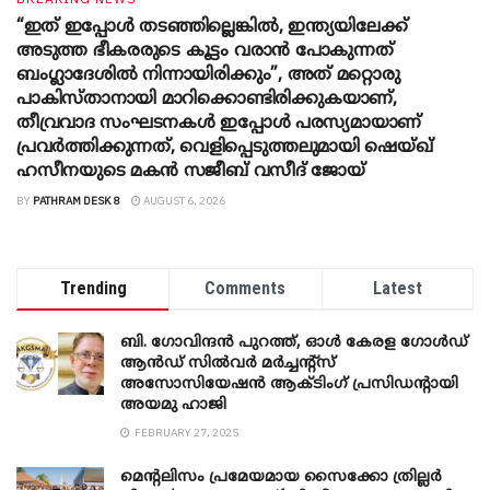
“ഇത് ഇപ്പോൾ തടഞ്ഞില്ലെങ്കിൽ, ഇന്ത്യയിലേക്ക്
അടുത്ത ഭീകരരുടെ കൂട്ടം വരാൻ പോകുന്നത്
ബംഗ്ലാദേശിൽ നിന്നായിരിക്കും”, അത് മറ്റൊരു
പാകിസ്താനായി മാറിക്കൊണ്ടിരിക്കുകയാണ്,
തീവ്രവാദ സംഘടനകൾ ഇപ്പോൾ പരസ്യമായാണ്
പ്രവര്‍ത്തിക്കുന്നത്, വെളിപ്പെടുത്തലുമായി ഷെയ്ഖ്
ഹസീനയുടെ മകൻ സജീബ് വസീദ് ജോയ്
BY
PATHRAM DESK 8
AUGUST 6, 2026
Trending
Comments
Latest
ബി. ​ഗോവിന്ദൻ പുറത്ത്, ഓൾ കേരള ഗോൾഡ്
ആൻഡ് സിൽവർ മർച്ചന്റ്സ്
അസോസിയേഷൻ ആക്ടിംഗ് പ്രസിഡന്റായി
അയമു ഹാജി
FEBRUARY 27, 2025
മെന്‍റലിസം പ്രമേയമായ സൈക്കോ ത്രില്ലർ