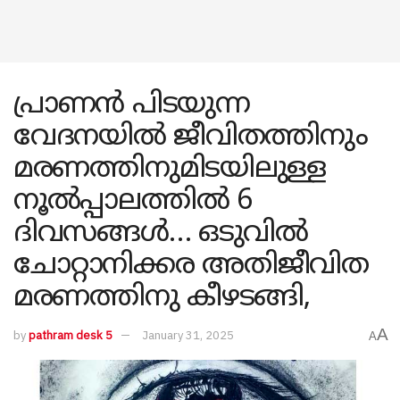
പ്രാണന്‍ പിടയുന്ന
വേദനയില്‍ ജീവിതത്തിനും
മരണത്തിനുമിടയിലുള്ള
നൂല്‍പ്പാലത്തില്‍ 6
ദിവസങ്ങള്‍… ഒടുവില്‍
ചോറ്റാനിക്കര അതിജീവിത
മരണത്തിനു കീഴടങ്ങി,
A
by
pathram desk 5
January 31, 2025
A