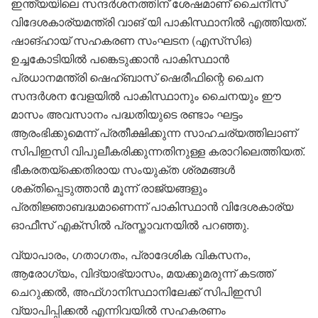
ഇന്ത്യയിലെ സന്ദർശനത്തിന് ശേഷമാണ് ചൈനീസ്
വിദേശകാര്യമന്ത്രി വാങ് യി പാകിസ്ഥാനിൽ എത്തിയത്.
ഷാങ്ഹായ് സഹകരണ സംഘടന (എസ്‌സി‌ഒ)
ഉച്ചകോടിയിൽ പങ്കെടുക്കാൻ പാകിസ്ഥാൻ
പ്രധാനമന്ത്രി ഷെഹ്ബാസ് ഷെരീഫിന്റെ ചൈന
സന്ദർശന വേളയിൽ പാകിസ്ഥാനും ചൈനയും ഈ
മാസം അവസാനം പദ്ധതിയുടെ രണ്ടാം ഘട്ടം
ആരംഭിക്കുമെന്ന് പ്രതീക്ഷിക്കുന്ന സാഹചര്യത്തിലാണ്
സിപിഇസി വിപുലീകരിക്കുന്നതിനുള്ള കരാറിലെത്തിയത്.
ഭീകരതയ്‌ക്കെതിരായ സംയുക്ത ശ്രമങ്ങൾ
ശക്തിപ്പെടുത്താൻ മൂന്ന് രാജ്യങ്ങളും
പ്രതിജ്ഞാബദ്ധമാണെന്ന് പാകിസ്ഥാൻ വിദേശകാര്യ
ഓഫീസ് എക്‌സിൽ പ്രസ്താവനയിൽ പറഞ്ഞു.
വ്യാപാരം, ഗതാഗതം, പ്രാദേശിക വികസനം,
ആരോഗ്യം, വിദ്യാഭ്യാസം, മയക്കുമരുന്ന് കടത്ത്
ചെറുക്കൽ, അഫ്ഗാനിസ്ഥാനിലേക്ക് സിപിഇസി
വ്യാപിപ്പിക്കൽ എന്നിവയിൽ സഹകരണം