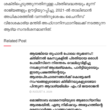
ശക്തിപ്പെടുത്തുന്നതിനുള്ള പ്രതിബദ്ധതയും മൂന്ന്
രാജ്യങ്ങളും ഊട്ടിയുറപ്പിച്ചു. 2021-ൽ താലിബാൻ
അധികാരത്തിൽ വന്നതിനുശേഷം ചൈനീസ്
വിദേശകാര്യ മന്ത്രി അഫ്ഗാനിസ്ഥാനിലേക്ക് നടത്തുന്ന
ആദ്യ സന്ദർശനമാണിത്.
Related Post
ആയങ്കിയെ തൂഫാൻ പോലെ തൂക്കണം!!
ക്രിമിനൽ കേസുകളിൽ പ്രതിയായ ഒരാൾ
പോലീസിനെ നിരന്തരം വെല്ലുവിളിച്ചു
നടക്കുന്നത് ആശ്ചര്യകരം, പാർട്ടിയുടെയും
ഇടതുപക്ഷത്തിന്റെയും
ആശയപ്രചാരണങ്ങൾക്ക് കൊട്ടേഷൻ
സംഘങ്ങളുടെയോ ക്രിമിനലുകളുടെയോ
പിന്തുണ ആവശ്യമില്ല- എം.വി ജയരാജൻ
AUGUST 8, 2026
മൊജ്താബ ഖാമനെയിയുടെ ആരോ​ഗ്യനില
ആശങ്കയിൽ, ഏതു നിമിഷവും അദ്ദേഹത്തിന്റെ
മരണവാർത്ത പുറത്തുവന്നേക്കാം…