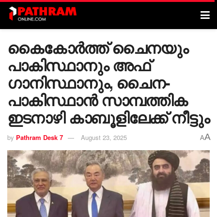
കൈകോർത്ത് ചൈനയും
പാകിസ്ഥാനും അഫ്​
ഗാനിസ്ഥാനും, ചൈന-
പാകിസ്ഥാൻ സാമ്പത്തിക
ഇടനാഴി കാബൂളിലേക്ക് നീട്ടും
A
by
Pathram Desk 7
August 23, 2025
A