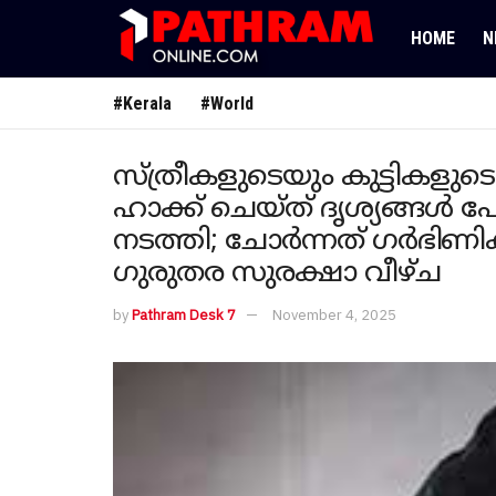
HOME
N
#Kerala
#World
സ്ത്രീകളുടെയും കുട്ടികള
ഹാക്ക് ചെയ്ത് ദൃശ്യങ്ങൾ
നടത്തി; ചോർന്നത് ഗർഭിണി
ഗുരുതര സുരക്ഷാ വീഴ്ച
by
Pathram Desk 7
November 4, 2025