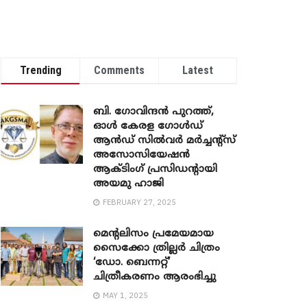
Trending
Comments
Latest
ബി. ​ഗോവിന്ദൻ പുറത്ത്,
ഓൾ കേരള ഗോൾഡ്
ആൻഡ് സിൽവർ മർച്ചന്റ്സ്
അസോസിയേഷൻ
ആക്ടിംഗ് പ്രസിഡന്റായി
അയമു ഹാജി
FEBRUARY 27, 2025
മെന്‍റലിസം പ്രമേയമായ
സൈക്കോ ത്രില്ലർ ചിത്രം
‘ഡോ. ബെന്നറ്റ്’
ചിത്രീകരണം ആരംഭിച്ചു
MAY 1, 2025