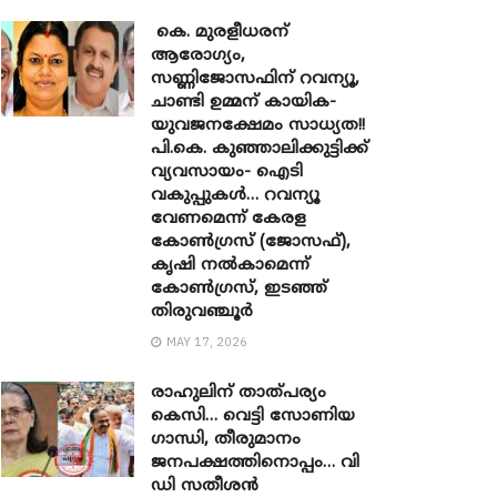
കെ. മുരളീധരന്
ആരോഗ്യം,
സണ്ണിജോസഫിന് റവന്യൂ,
ചാണ്ടി ഉമ്മന് കായിക-
യുവജനക്ഷേമം സാധ്യത!!
പി.കെ. കുഞ്ഞാലിക്കുട്ടിക്ക്
വ്യവസായം- ഐടി
വകുപ്പുകൾ… റവന്യൂ
വേണമെന്ന് കേരള
കോൺഗ്രസ് (ജോസഫ്),
കൃഷി നൽകാമെന്ന്
കോൺഗ്രസ്, ഇടഞ്ഞ്
തിരുവഞ്ചൂർ
MAY 17, 2026
രാഹുലിന് താത്പര്യം
കെസി… വെട്ടി സോണിയ ​
ഗാന്ധി, തീരുമാനം
ജനപക്ഷത്തിനൊപ്പം… വി
ഡി സതീശൻ