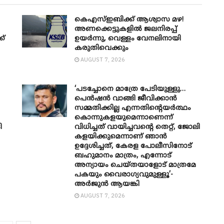
കെഎസ്ഇബിക്ക് ആശ്വാസ മഴ!
അണക്കെട്ടുകളിൽ ജലനിരപ്പ്
ക്
ഉയർന്നു, വെള്ളം വേനലിനായി
കരുതിവെക്കും
AUGUST 7, 2026
‘പടച്ചോനെ മാത്രേ പേടിയുള്ളു…
പെൻഷൻ വാങ്ങി ജീവിക്കാൻ
സമ്മതിക്കില്ല എന്നതിന്റെയർത്ഥം
കൊന്നുകളയുമെന്നാണെന്ന്
ി
വിധിച്ചത് വായിച്ചവന്റെ തെറ്റ്, ജോലി
കളയിക്കുമെന്നാണ് ഞാൻ
ഉദ്ദേശിച്ചത്, കേരള പോലീസിനോട്
ബഹുമാനം മാത്രം, എന്നോട്
അന്യായം ചെയ്തയാളോട് മാത്രമേ
പകയും വൈരാഗ്യവുമുള്ളൂ’-
അർജുൻ ആയങ്കി
AUGUST 7, 2026