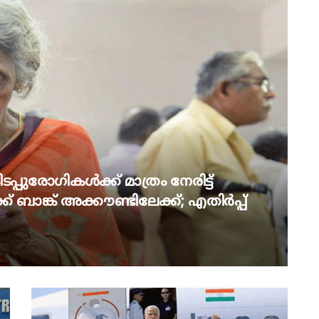
പ്പുരോഗികൾക്ക് മാത്രം നേരിട്ട്
് ബാങ്ക് അക്കൗണ്ടിലേക്ക്; എതിർപ്പ്