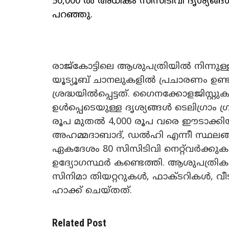
50,000 ൽ അധികം സിസിടിവി ദൃശ്യങ്
പറ‍ഞ്ഞു.
രാജ്കോട്ടിലെ ആശുപത്രിയിൽ നിന്നുള്ള
യൂട്യൂബ് ചാനലുകളിൽ പ്രചാരണം ഉ
ശ്രദ്ധയിൽപ്പെട്ടത്. ഗൈനക്കോളജിസ്റ്
ഉൾപ്പെടെയുള്ള ദൃശ്യങ്ങൾ ടെലിഗ്രാം ഗ
രൂപ മുതൽ 4,000 രൂപ വരെ ഈടാക്കിയി
അഹമ്മദാബാദ്, ഡൽഹി എന്നീ സ്ഥലങ്ങ
ഏകദേശം 80 സിസിടിവി നെറ്റ്​വർക്കുകൾ
ഉദ്യോഗസ്ഥർ കണ്ടെത്തി. ആശുപത്രിക
സിനിമാ തിയറ്ററുകൾ, ഫാക്ടറികൾ, വ
ഹാക്ക് ചെയ്തത്.
Related Post