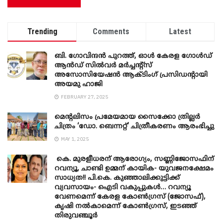
Trending
Comments
Latest
ബി. ​ഗോവിന്ദൻ പുറത്ത്, ഓൾ കേരള ഗോൾഡ്
ആൻഡ് സിൽവർ മർച്ചന്റ്സ്
അസോസിയേഷൻ ആക്ടിംഗ് പ്രസിഡന്റായി
അയമു ഹാജി
FEBRUARY 27, 2025
മെന്‍റലിസം പ്രമേയമായ സൈക്കോ ത്രില്ലർ
ചിത്രം ‘ഡോ. ബെന്നറ്റ്’ ചിത്രീകരണം ആരംഭിച്ചു
MAY 1, 2025
കെ. മുരളീധരന് ആരോഗ്യം, സണ്ണിജോസഫിന്
റവന്യൂ, ചാണ്ടി ഉമ്മന് കായിക- യുവജനക്ഷേമം
സാധ്യത!! പി.കെ. കുഞ്ഞാലിക്കുട്ടിക്ക്
വ്യവസായം- ഐടി വകുപ്പുകൾ… റവന്യൂ
വേണമെന്ന് കേരള കോൺഗ്രസ് (ജോസഫ്),
കൃഷി നൽകാമെന്ന് കോൺഗ്രസ്, ഇടഞ്ഞ്
തിരുവഞ്ചൂർ