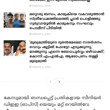
ബവ്‌കോ; ഇന്ന് മുതൽ സ്വീകരിക്കില്ല
AUGUST 6, 2026
മറ്റൊരു ബന്ധം, കാമുകിയെ വകവരുത്താൻ
സ്ത്രീവേഷത്തിലെത്തി; പ്ലാൻ പൊളിഞ്ഞു;
ഗുരുവായൂരിൽ കാമുകനും സംഘവും
പൊലീസ് പിടിയിൽ
AUGUST 6, 2026
‘മുഖ്യമന്ത്രിയുടെ ദുരന്തമേഖലാ സന്ദർശനം
വെറും ഷൂട്ടിങ്; ഫോട്ടോ എടുക്കുന്നു,
മടങ്ങുന്നു; എന്നെ ബോധപൂർവ്വം ഒഴിവാക്കി‘;
കോന്നി എംഎൽഎ, ആരോപണം തള്ളി
മുഖ്യമന്ത്രി
AUGUST 6, 2026
കേസുമായി ബന്ധപ്പെട്ട് പ്രതികളായ സീനിയര്‍
ഡിഇഇ (ഓപ്സ്) യെയും മറ്റ് റെയില്‍വേ