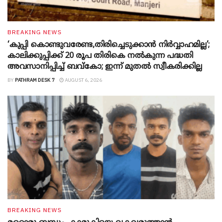
BREAKING NEWS
‘കുപ്പി കൊണ്ടുവരേണ്ട,തിരിച്ചെടുക്കാൻ നിർവ്വാഹമില്ല’;
കാലിക്കുപ്പിക്ക് 20 രൂപ തിരികെ നൽകുന്ന പദ്ധതി
അവസാനിപ്പിച്ച് ബവ്‌കോ; ഇന്ന് മുതൽ സ്വീകരിക്കില്ല
BY
PATHRAM DESK 7
AUGUST 6, 2026
BREAKING NEWS