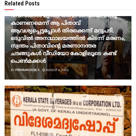
ഭാര്യ നേരത്തെ മരിച്ചു, മൂന്നു മക്കളെ
Related Posts
പഠിപ്പിച്ച് നല്ല നിലയിലാക്കി, മരിക്കുന്നതിനു
ദിവസങ്ങൾ മുൻപ് അവസാനമായി ഒന്നു
കാണണമെന്ന് ആ പിതാവ്
ആവശ്യപ്പെട്ടപ്പോൾ തിരക്കെന്ന് മറുപടി,
ഒടുവിൽ അനാഥാലയത്തിൽ കിടന്ന് മരണം,
സ്വന്തം പിതാവിന്റെ മരണാനന്തര
ചടങ്ങുകൾ വീഡിയോ കോളിലൂടെ കണ്ട്
പെൺമക്കൾ
BY
PATHRAM DESK 5
AUGUST 6, 2026