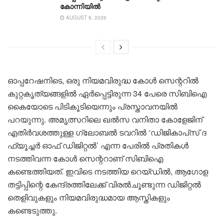
കോന്നിയിൽ
AUGUST 8, 2026
ഓപ്പറേഷനിടെ, ഒരു നിയമവിരുദ്ധ കോൾ സെന്ററിൽ
കുറ്റകൃത്യങ്ങളിൽ ഏർപ്പെട്ടിരുന്ന 34 പേരെ സിബിഐ
കൈയോടെ പിടികൂടിയെന്നും പ്രസ്താവനയിൽ
പറയുന്നു. അമൃത്സറിലെ ഖൽസ വനിതാ കോളേജിന്
എതിർവശത്തുള്ള ഗ്ലോബൽ ടവറിൽ ‘ഡിജികാപ്‌സ് ദ
ഫ്യൂച്ചർ ഓഫ് ഡിജിറ്റൽ’ എന്ന പേരിൽ പ്രതികൾ
നടത്തിവന്ന കോൾ സെന്ററാണ് സിബിഐ
കണ്ടെത്തിയത്. ഇവിടെ നടത്തിയ റെയ്ഡിൽ, ആഗോള
തട്ടിപ്പിന്റെ കേന്ദ്രത്തിലേക്ക് വിരൽചൂണ്ടുന്ന ഡിജിറ്റൽ
തെളിവുകളും നിയമവിരുദ്ധമായ ആസ്തികളും
കണ്ടെടുത്തു.