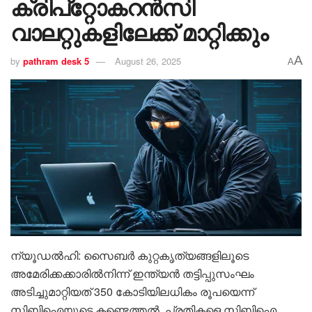
ക്രിപ്റ്റോകറൻസി
വാലറ്റുകളിലേക്ക് മാറ്റിക്കും
A
by
pathram desk 5
August 26, 2025
A
ന്യൂഡൽഹി: സൈബർ കുറ്റകൃത്യങ്ങളിലൂടെ
അമേരിക്കക്കാരിൽനിന്ന് ഇന്ത്യൻ തട്ടിപ്പുസംഘം
അടിച്ചുമാറ്റിയത് 350 കോടിയിലധികം രൂപയെന്ന്
സിബിഐയുടെ കണ്ടെത്തൽ. പ്രതികളെ സിബിഐ