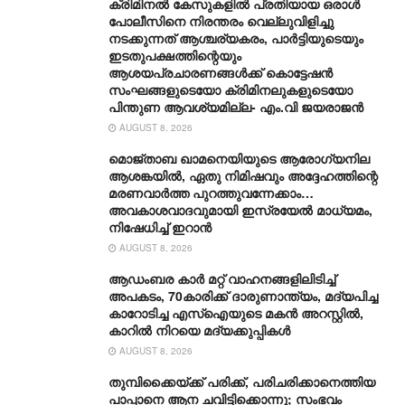
ക്രിമിനൽ കേസുകളിൽ പ്രതിയായ ഒരാൾ
പോലീസിനെ നിരന്തരം വെല്ലുവിളിച്ചു
നടക്കുന്നത് ആശ്ചര്യകരം, പാർട്ടിയുടെയും
ഇടതുപക്ഷത്തിന്റെയും
ആശയപ്രചാരണങ്ങൾക്ക് കൊട്ടേഷൻ
സംഘങ്ങളുടെയോ ക്രിമിനലുകളുടെയോ
പിന്തുണ ആവശ്യമില്ല- എം.വി ജയരാജൻ
AUGUST 8, 2026
മൊജ്താബ ഖാമനെയിയുടെ ആരോ​ഗ്യനില
ആശങ്കയിൽ, ഏതു നിമിഷവും അദ്ദേഹത്തിന്റെ
മരണവാർത്ത പുറത്തുവന്നേക്കാം…
അവകാശവാദവുമായി ഇസ്രയേൽ മാധ്യമം,
നിഷേധിച്ച് ഇറാൻ
AUGUST 8, 2026
ആഡംബര കാര്‍ മറ്റ് വാഹനങ്ങളിലിടിച്ച്
അപകടം, 70കാരിക്ക് ദാരുണാന്ത്യം, മദ്യപിച്ച
കാറോടിച്ച എസ്ഐയുടെ മകന്‍ അറസ്റ്റില്‍,
കാറില്‍ നിറയെ മദ്യക്കുപ്പികള്‍
AUGUST 8, 2026
തുമ്പിക്കൈയ്ക്ക് പരിക്ക്, പരിചരിക്കാനെത്തിയ
പാപ്പാനെ ആന ചവിട്ടിക്കൊന്നു; സംഭവം