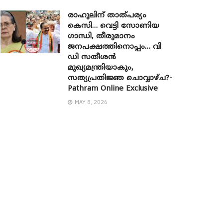
രാഹുലിന് താത്പര്യം
കെസി… വെട്ടി സോണിയ ​
ഗാന്ധി, തീരുമാനം
ജനപക്ഷത്തിനൊപ്പം… വി
ഡി സതീശൻ
മുഖ്യമന്ത്രിയാകും,
സത്യപ്രതിജ്ഞ ചൊവ്വാഴ്ച?-
Pathram Online Exclusive
MAY 8, 2026