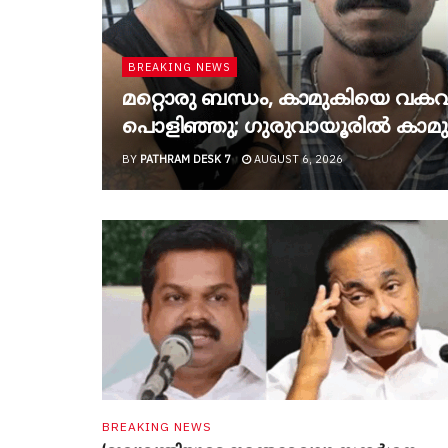
BREAKING NEWS
മറ്റൊരു ബന്ധം, കാമുകിയെ വകവര
പൊളിഞ്ഞു; ഗുരുവായൂരിൽ കാമ
BY
PATHRAM DESK 7
AUGUST 6, 2026
BREAKING NEWS