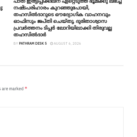
പാത ഇരട്ടിപ്പിക്കലിന് ഏറ്റെടുത്ത ഭൂമിക്കു ലഭിച്ച
ു;
നഷ്ടപരിഹാരം കുറഞ്ഞുപോയി,
തഹസിൽദാറുടെ ഔദ്യോ​ഗിക വാഹനവും
ഓഫിസും ജപ്തി ചെയ്തു, ദുരിതാശ്വാസ
പ്രവർത്തനം ടിപ്പർ ലോറിയിലാക്കി തിരുവല്ല
തഹസിൽദാർ
BY
PATHRAM DESK 5
AUGUST 6, 2026
*
ds are marked