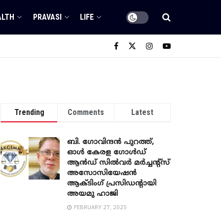
ALTH
PRAVASI
LIFE
Trending
Comments
Latest
ബി. ​ഗോവിന്ദൻ പുറത്ത്,
ഓൾ കേരള ഗോൾഡ്
ആൻഡ് സിൽവർ മർച്ചന്റ്സ്
അസോസിയേഷൻ
ആക്ടിംഗ് പ്രസിഡന്റായി
അയമു ഹാജി
FEBRUARY 27, 2025