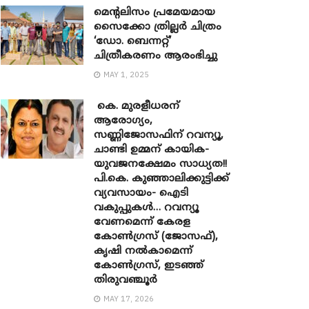
മെന്‍റലിസം പ്രമേയമായ
സൈക്കോ ത്രില്ലർ ചിത്രം
‘ഡോ. ബെന്നറ്റ്’
ചിത്രീകരണം ആരംഭിച്ചു
MAY 1, 2025
കെ. മുരളീധരന്
ആരോഗ്യം,
സണ്ണിജോസഫിന് റവന്യൂ,
ചാണ്ടി ഉമ്മന് കായിക-
യുവജനക്ഷേമം സാധ്യത!!
പി.കെ. കുഞ്ഞാലിക്കുട്ടിക്ക്
വ്യവസായം- ഐടി
വകുപ്പുകൾ… റവന്യൂ
വേണമെന്ന് കേരള
കോൺഗ്രസ് (ജോസഫ്),
കൃഷി നൽകാമെന്ന്
കോൺഗ്രസ്, ഇടഞ്ഞ്
തിരുവഞ്ചൂർ
MAY 17, 2026