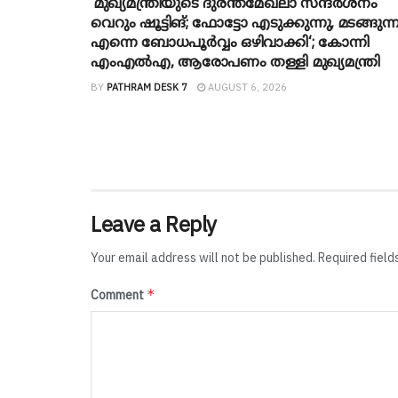
‘മുഖ്യമന്ത്രിയുടെ ദുരന്തമേഖലാ സന്ദർശനം
വെറും ഷൂട്ടിങ്; ഫോട്ടോ എടുക്കുന്നു, മടങ്ങുന്ന
എന്നെ ബോധപൂർവ്വം ഒഴിവാക്കി‘; കോന്നി
എംഎൽഎ, ആരോപണം തള്ളി മുഖ്യമന്ത്രി
BY
PATHRAM DESK 7
AUGUST 6, 2026
Leave a Reply
Your email address will not be published.
Required fiel
*
Comment