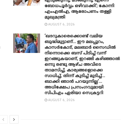
എടുക്കുന്നു, മടങ്ങുന്നു; എന്നെ
ബോധപൂർവ്വം ഒഴിവാക്കി‘; കോന്നി
എംഎൽഎ, ആരോപണം തള്ളി
മുഖ്യമന്ത്രി
AUGUST 6, 2026
‘ഖദറുകാരെക്കൊണ്ട് വലിയ
ബുദ്ധിമുട്ടാണ്… ഈ മലപ്പുറം,
െ
കാസർകോട്, മലബാർ സൈഡിൽ
നിന്നൊക്കെ ബസ് പിടിച്ച് വന്ന്
ഇറങ്ങുകയാണ്, ഇറങ്ങി കഴിഞ്ഞാൽ
ഒന്നു രണ്ടു ആഴ്ച അവിടെ
താമസിച്ച്, കാര്യങ്ങളൊക്കെ
സാധിച്ച്, തിന്ന് കുടിച്ച് മുടിച്ച്…
ബാക്കി ഞാൻ പറയുന്നില്ല’…
അധിക്ഷേപ പ്രസംഗവുമായി
സിപിഎം ഏരിയാ സെക്രട്ടറി
AUGUST 6, 2026