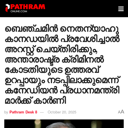
ബെഞ്ചമിൻ നെതന്യാഹു
കാനഡയിൽ പ്രവേശിച്ചാൽ
അറസ്റ്റ് ചെയ്തിരിക്കും,
അന്താരാഷ്ട്ര ക്രിമിനല്‍
കോടതിയുടെ ഉത്തരവ്
ഉറപ്പായും നടപ്പിലാക്കുമെന്ന്
കനേഡിയൻ പ്രധാനമന്ത്രി
മാർക്ക് കാർണി
A
by
Pathram Desk 8
October 20, 2025
A