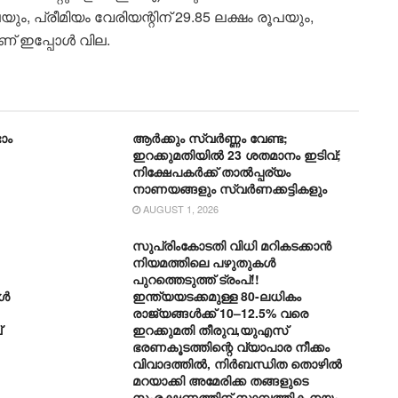
ം, പ്രീമിയം വേരിയന്റിന് 29.85 ലക്ഷം രൂപയും,
ണ് ഇപ്പോള്‍ വില.
ാം
ആർക്കും സ്വർണ്ണം വേണ്ട;
ഇറക്കുമതിയിൽ 23 ശതമാനം ഇടിവ്;
നിക്ഷേപകർക്ക് താൽപ്പര്യം
നാണയങ്ങളും സ്വർണക്കട്ടികളും
AUGUST 1, 2026
സുപ്രിംകോടതി വിധി മറികടക്കാൻ
നിയമത്തിലെ പഴുതുകൾ
പുറത്തെടുത്ത് ട്രംപ്!!
കൾ
ഇന്ത്യയടക്കമുള്ള 80-ലധികം
രാജ്യങ്ങൾക്ക് 10–12.5% വരെ
്
ഇറക്കുമതി തീരുവ,യുഎസ്
ഭരണകൂടത്തിന്റെ വ്യാപാര നീക്കം
വിവാദത്തിൽ, നിർബന്ധിത തൊഴിൽ
മറയാക്കി അമേരിക്ക തങ്ങളുടെ
സംരക്ഷണത്തിന് സാമ്പത്തിക നയം