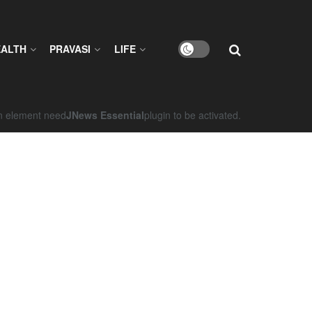
EALTH
PRAVASI
LIFE
on element need
JNews Essential
plugin to be activated.