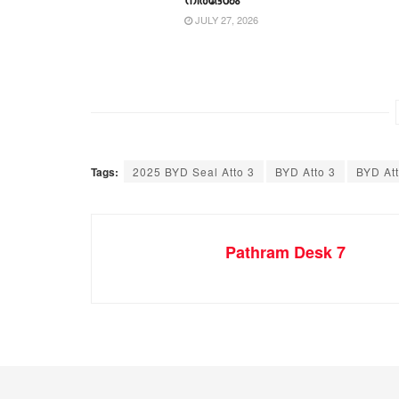
JULY 27, 2026
Tags:
2025 BYD Seal Atto 3
BYD Atto 3
BYD At
Pathram Desk 7