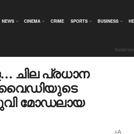
NEWS
CINEMA
CRIME
SPORTS
BUSINESS
H
Social ic
… ചില പ്രധാന
 ബിവൈഡിയുടെ
്യുവി മോഡലായ
A
A