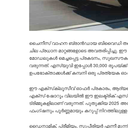
ചൈനീസ് വാഹന ബ്രാന്‍ഡായ ബിവൈഡി തങ്ങ
ചില പ്രധാന മാറ്റങ്ങളോടെ അവതരിപ്പിച്ചു. ഈ
മോഡലുകള്‍ മെച്ചപ്പെട്ട പ്രകടനം, സുഖസൗക
വരുന്നത്. എസ്യുവി ഇപ്പോള്‍ 30,000 രൂപയ്ക്ക
ഉപഭോക്താക്കള്‍ക്ക് കമ്പനി ഒരു പ്രത്യേക ഓഫ
ഈ എക്സ്‌ക്ലൂസീവ് ഓഫര്‍ പ്രകാരം, ആദ്യത്ത
എക്സ്-ഷോറൂം വിലയില്‍ ഈ ഇലക്ട്രിക് എസ്യുവ
ട്രിമ്മുകളിലാണ് വരുന്നത്. പുതുക്കിയ 2025 അറ്റോ
ഫംഗ്ഷനും പൂര്‍ണ്ണമായും കറുപ്പ് നിറത്തിലുള്ള ഇന
ഡൈനാമിക്, പ്രീമിയം, സുപ്പീരിയര്‍ എന്നീ മൂ