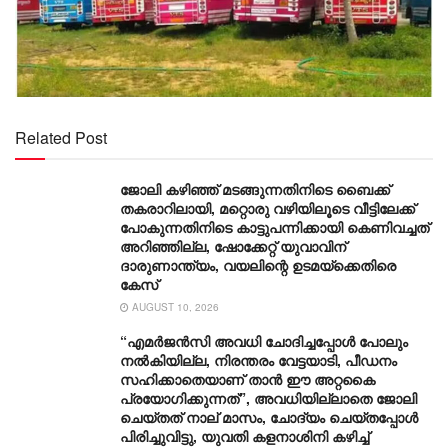
Related Post
ജോലി കഴിഞ്ഞ് മ‌ടങ്ങുന്നതിനിടെ ബൈക്ക്
തകരാറിലായി, മറ്റൊരു വഴിയിലൂടെ വീട്ടിലേക്ക്
പോകുന്നതിനിടെ കാട്ടുപന്നിക്കായി കെണിവച്ചത്
അറിഞ്ഞില്ല, ഷോക്കേറ്റ് യുവാവിന്
ദാരുണാന്ത്യം, വയലിന്റെ ഉടമയ്ക്കെതിരെ
കേസ്
AUGUST 10, 2026
“എമർജൻസി അവധി ചോദിച്ചപ്പോൾ പോലും
നല്‍കിയില്ല, നിരന്തരം വേട്ടയാടി, പീഡനം
സഹിക്കാതെയാണ് താൻ ഈ അറ്റകൈ
പ്രയോഗിക്കുന്നത്”, അവധിയില്ലാതെ ജോലി
ചെയ്തത് നാല് മാസം, ചോദ്യം ചെയ്തപ്പോള്‍
പിരിച്ചുവിട്ടു, യുവതി കളനാശിനി കഴിച്ച്