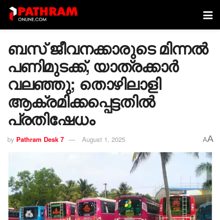
ബസ് ജീവനക്കാരുടെ മിന്നല്‍
പണിമുടക്ക്, യാത്രക്കാര്‍
വലഞ്ഞു; തൊഴിലാളി
ആക്രമിക്കപ്പെട്ടതിൽ
പ്രതിഷേധം
A
by
Pathram Desk 7
August 1, 2025
A