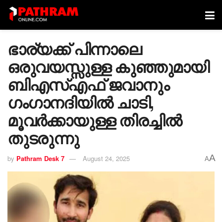
ഭാര്യക്ക് പിന്നാലെ
ഒരുവയസ്സുള്ള കുഞ്ഞുമായി
ബിഎസ്എഫ് ജവാനും ​
ഗംഗാനദിയിൽ ചാടി,
മൂവർക്കായുള്ള തിരച്ചിൽ
തുടരുന്നു
A
by
Pathram Desk 7
August 24, 2025
A