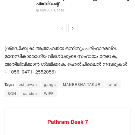
പ്രസിഡന്റ്
AUGUST 8, 2026
(ശ്രദ്ധിക്കുക: ആത്മഹ‌ത്യ ഒന്നിനും പരിഹാരമല്ല.
മാനസികാരോഗ്യ വിദഗ്‌ധരുടെ സഹായം തേടുക,
അതിജീവിക്കാൻ ശ്രമിക്കുക. ഹെൽപ്‌ലൈൻ നമ്പരുകൾ
– 1056, 0471- 2552056)
Tags:
bsf jawan
ganga
MANEESHA TAKUR
rahul
SON
suicide
WIFE
Pathram Desk 7