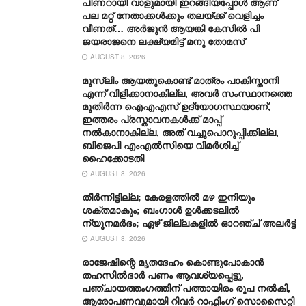
പിണറായി വാളുമായി ഇറങ്ങിയപ്പോൾ ആണ്
പല മറ്റ് നേതാക്കൾക്കും തലയ്ക്ക് വെളിച്ചം
വീണത്… അർജുൻ ആയങ്കി കേസിൽ പി
ജയരാജനെ ലക്ഷ്യമിട്ട് മനു തോമസ്
AUGUST 8, 2026
മുസ്‌ലിം ആയതുകൊണ്ട് മാത്രം പാകിസ്താനി
എന്ന് വിളിക്കാനാകില്ല, അവർ സംസ്ഥാനത്തെ
മുതിർന്ന ഐഎഎസ് ഉദ്യോഗസ്ഥയാണ്,
ഇത്തരം പ്രസ്താവനകള്‍ക്ക് മാപ്പ്
നല്‍കാനാകില്ല, അത് വച്ചുപൊറുപ്പിക്കില്ല,
ബിജെപി എംഎൽസിയെ വിമര്‍ശിച്ച്
ഹൈക്കോടതി
AUGUST 8, 2026
തീർന്നിട്ടില്ല; കേരളത്തിൽ മഴ ഇനിയും
ശക്തമാകും; ബംഗാൾ ഉൾക്കടലിൽ
ന്യൂനമർദം; ഏഴ് ജില്ലകളിൽ ഓറഞ്ച് അലർട്ട്
AUGUST 8, 2026
രാജേഷിന്റെ മൃതദേഹം കൊണ്ടുപോകാന്‍
തഹസില്‍ദാര്‍ പണം ആവശ്യപ്പെട്ടു,
പഞ്ചായത്തംഗത്തിന് പത്തായിരം രൂപ നല്‍കി,
ആരോപണവുമായി റിവർ റാഫ്റ്റിംഗ് സൊസൈറ്റി