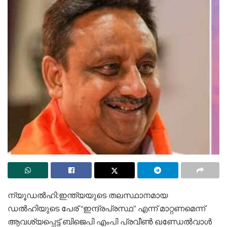
ന്യൂഡൽഹി:ഇന്ത്യയുടെ തലസ്ഥാനമായ
ഡൽഹിയുടെ പേര് “ഇന്ദ്രപ്രസ്ഥ” എന്ന് മാറ്റണമെന്ന്
ആവശ്യപ്പെട്ട് ബിജെപി എംപി പ്രവീൺ ഖണ്ഡേൽവാൾ