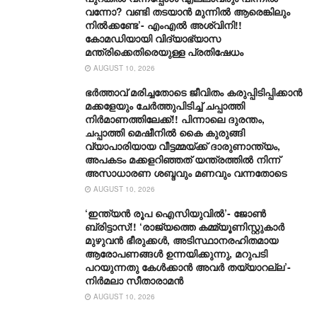
വന്നോ? വണ്ടി തടയാൻ മുന്നിൽ ആരെങ്കിലും
നിൽക്കണ്ടേ’- എംഎൽ അശ്വിനി!!
കോമഡിയായി വിദ്യാഭ്യാസ
മന്ത്രിക്കെതിരെയുള്ള പ്രതിഷേധം
AUGUST 10, 2026
ഭർത്താവ് മരിച്ചതോടെ ജീവിതം കരുപ്പിടിപ്പിക്കാൻ
മക്കളേയും ചേർത്തുപിടിച്ച് ചപ്പാത്തി
നിർമാണത്തിലേക്ക്!! പിന്നാലെ ദുരന്തം,
ചപ്പാത്തി മെഷീനിൽ കൈ കുരുങ്ങി
വ്യാപാരിയായ വീട്ടമ്മയ്ക്ക് ദാരുണാന്ത്യം,
അപകടം മക്കളറിഞ്ഞത് യന്ത്രത്തിൽ നിന്ന്
അസാധാരണ ശബ്ദവും മണവും വന്നതോടെ
AUGUST 10, 2026
‘ഇന്ത്യൻ രൂപ ഐസിയുവിൽ’- ജോൺ
ബ്രിട്ടാസ്!! ‘രാജ്യത്തെ കമ്മ്യൂണിസ്റ്റുകാർ
മുഴുവൻ ഭീരുക്കൾ, അടിസ്ഥാനരഹിതമായ
ആരോപണങ്ങൾ ഉന്നയിക്കുന്നു, മറുപടി
പറയുന്നതു കേൾക്കാൻ അവർ തയ്യാറല്ല’-
നിർമലാ സീതാരാമൻ
AUGUST 10, 2026