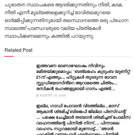
പുരാതന സ്ഥാപകരെ ആദരിക്കുന്നതിനും നീതി, കടമ,
നീതി എന്നീ മൂല്യങ്ങളെക്കുറിച്ച് ഭാവിതലമുറയെ
ഓർമ്മിപ്പിക്കുന്നതിനുമായി തലസ്ഥാനത്തെ ഒരു പ്രധാന
സ്ഥലത്ത് പാണ്ഡവരുടെ വലിയ പ്രതിമകൾ
സ്ഥാപിക്കണമെന്നും കത്തിൽ പറയുന്നു.
Related Post
ഇത്തവണ ഓണാഘോഷം നിവിനും
മമിതയ്ക്കുമൊപ്പം; ‘ബത്‍ലഹേം കുടുംബ യൂണിറ്റ്
21ന് എത്തും.., ഹിറ്റുകൾ തുടരുന്ന ഭാവന
സ്റ്റുഡിയോസിൻ്റെ ആറാമത്തെ ചിത്രം…
രസികൻ രംഗങ്ങളുമായി ഗാനം എത്തി…
AUGUST 10, 2026
ഇല്ല, ​ഗാഡി പോവാൻ വിടത്തില്ല…മാസ്
ആകാൻ ശ്രമിച്ച് ബിജെപി ജില്ലാ പ്രസിഡന്റ്
… പക്ഷെ ചേച്ചിമാർ തടയാൻ ശ്രമിച്ചത് പോലീസ്
വാഹനത്തിന്റെ പിന്നിൽ നിന്ന്…. പിന്നാലെ
വാഹനം സു​ഗമമായി മുന്നോട്ട്… ‘ഞാൻ
പുറകിൽ വന്നപ്പോൾ എല്ലാവരും പിന്നിൽ