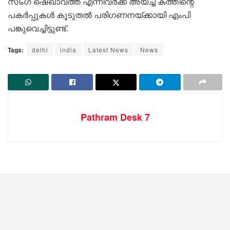
സിംഗ് ഷെഖാവത്ത് എന്നിവർക്ക് അയച്ച കത്തിന്റെ
പകർപ്പുകൾ കൂടുതൽ പരിഗണനയ്ക്കായി എംപി
പങ്കുവെച്ചിട്ടുണ്ട്.
Tags:
delhi
india
Latest News
News
Pathram Desk 7