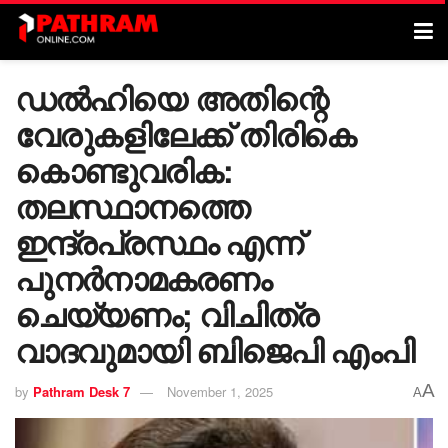
ഡൽഹിയെ അതിന്റെ
വേരുകളിലേക്ക് തിരികെ
കൊണ്ടുവരിക:
തലസ്ഥാനത്തെ
ഇന്ദ്രപ്രസ്ഥം എന്ന്
പുനർനാമകരണം
ചെയ്യണം; വിചിത്ര
വാദവുമായി ബിജെപി എംപി
A
by
Pathram Desk 7
November 1, 2025
A