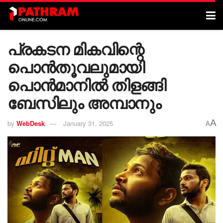
പ്രകടന മികവിന്റെ
പൊൻതൂവലുമായി
പൊൻമാനിൽ തിളങ്ങി
ബേസിലും അമ്പാനും
A
by
WebDesk
January 31, 2025
A