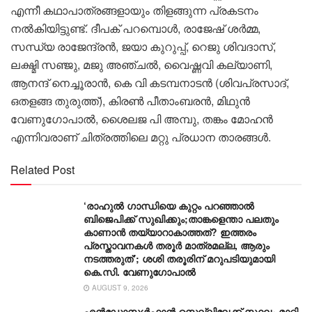
എന്നീ കഥാപാത്രങ്ങളായും തിളങ്ങുന്ന പ്രകടനം
നൽകിയിട്ടുണ്ട്. ദീപക് പറമ്പൊൾ, രാജേഷ് ശർമ്മ,
സന്ധ്യ രാജേന്ദ്രൻ, ജയാ കുറുപ്പ്, റെജു ശിവദാസ്,
ലക്ഷ്മി സഞ്ജു, മജു അഞ്ചൽ, വൈഷ്ണവി കല്യാണി,
ആനന്ദ് നെച്ചൂരാൻ, കെ വി കടമ്പനാടൻ (ശിവപ്രസാദ്,
ഒതളങ്ങ തുരുത്ത്), കിരൺ പീതാംബരൻ, മിഥുൻ
വേണുഗോപാൽ, ശൈലജ പി അമ്പു, തങ്കം മോഹൻ
എന്നിവരാണ് ചിത്രത്തിലെ മറ്റു പ്രധാന താരങ്ങൾ.
Related Post
‘രാഹുൽ ഗാന്ധിയെ കുറ്റം പറഞ്ഞാൽ
ബിജെപിക്ക് സുഖിക്കും;താങ്കളെന്താ പലതും
കാണാൻ തയ്യാറാകാത്തത്? ഇത്തരം
പ്രസ്താവനകൾ തരൂർ മാത്രമല്ല, ആരും
നടത്തരുത്’; ശശി തരൂരിന് മറുപടിയുമായി
കെ.സി. വേണുഗോപാൽ
AUGUST 9, 2026
എൻഡോസൾഫാൻ സെല്ലിലേക്ക് സ്ഥലം മാറ്റി,