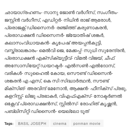
ഛായാഗ്രഹണം- സാനു ജോൺ വർഗീസ്, സംഗീതം-
ജസ്റ്റിൻ വർഗീസ്, എഡിറ്റർ- നിധിൻ രാജ് ആരോൾ,
പ്രൊജക്റ്റ് ഡിസൈനർ- രഞ്ജിത്ത് കരുണാകരൻ,
പ്രൊഡക്ഷൻ ഡിസൈനർ- ജ്യോതിഷ് ശങ്കർ,
കലാസംവിധായകൻ- കൃപേഷ് അയപ്പൻകുട്ടി,
വസ്ത്രാലങ്കാരം- മെൽവി ജെ, മേക്കപ്പ്- സുധി സുരേന്ദ്രൻ,
പ്രൊഡക്ഷൻ എക്സിക്യൂട്ടീവ്- വിമൽ വിജയ്, ചീഫ്
അസോസിയേറ്റ് ഡയറക്ടർ- എൽസൺ എൽദോസ്,
വരികൾ- സുഹൈൽ കോയ, സൌണ്ട് ഡിസൈൻ-
ശങ്കരൻ എ എസ്, കെ സി സിദ്ധാർത്ഥൻ, സൗണ്ട്
മിക്സിങ്- അരവിന്ദ് മേനോൻ, ആക്ഷൻ- ഫീനിക്സ് പ്രഭു,
കളറിസ്റ്റ്- ലിജു പ്രഭാകർ, വിഎഫ്എക്സ്- നോക്ടർണൽ
ഒക്റ്റേവ് പ്രൊഡക്ഷൻസ്, സ്റ്റിൽസ്- രോഹിത് കൃഷ്ണൻ,
പബ്ലിസിറ്റി ഡിസൈൻ- യെല്ലോ ടൂത്
Tags:
BASIL JOSEPH
cinema
ponman movie