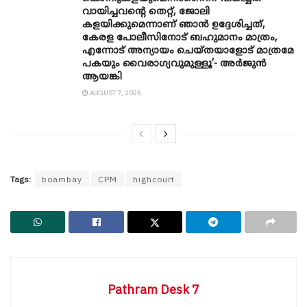
വായിച്ചവന്റെ തെറ്റ്, ജോലി
കളയിക്കുമെന്നാണ് ഞാൻ ഉദ്ദേശിച്ചത്,
കേരള പോലീസിനോട് ബഹുമാനം മാത്രം,
എന്നോട് അന്യായം ചെയ്തയാളോട് മാത്രമേ
പകയും വൈരാഗ്യവുമുള്ളൂ’- അർജുൻ
ആയങ്കി
AUGUST 7, 2026
Tags:
boambay
CPM
highcourt
Pathram Desk 7