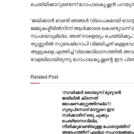
ചെയ്യിക്കാറുണ്ടെന്ന് ഗോപാലകൃഷ്ണൻ പറയുന്ന
‘ജയിക്കാൻ വേണ്ടി ഞങ്ങൾ വ്യാപകമായി വോട്ട്
ജമ്മുകശ്മീരിൽനിന്ന് ആൾക്കാരെ കൊണ്ടുവന്ന് ഒരു
സംശയവുമില്ല. അത് നാളെയും ചെയ്യിക്കും’,
തൃശ്ശൂരിൽ സുരേഷ്‌ഗോപി വിജയിച്ചത് കള്ളവോട
ആളുകളെ എത്തിച്ച് വ്യാജവിലാസത്തിൽ അവര
വേളയിലായിരുന്നു ഗോപാലകൃഷ്ണന്റെ ഈ പ്ര
Related Post
‘സവർക്കർ ഒരായുസ് മുഴുവൻ
ജയിലിൽ കിടന്നത്
മോഷണക്കുറ്റത്തിനല്ല’!!
ഗുരുപ്രസാദ് മാസ്റ്ററെ ഈ
സർക്കാരിന് ഒരു ചുക്കും
ചെയ്യാനാവില്ല,
നീതിക്കുവേണ്ടിയുള്ള പോരാട്ടത്തിന്
അദ്ദേഹത്തിന് എല്ലാ സഹായങ്ങളും