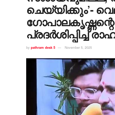
ചെയ്യിക്കും’- വെല
ഗോപാലകൃഷ്ണന്റ
പ്രദർശിപ്പിച്ച് രാ
by
pathram desk 5
November 5, 2025