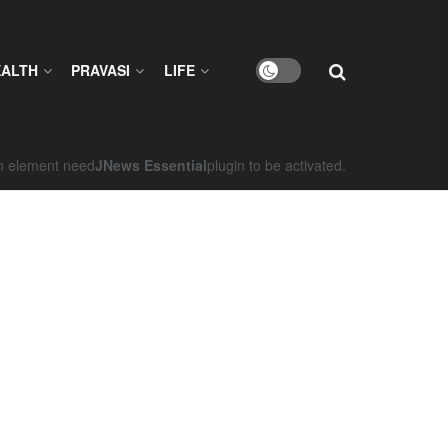
EALTH
PRAVASI
LIFE
on element need
JNews Essential
plugin to be activated.