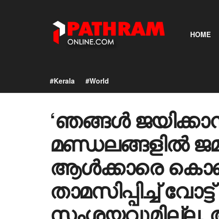
HOME
#Kerala
#World
‘ഞങ്ങൾ ജയിക്കാൻ 
മണ്ഡലങ്ങളിൽ ജമ്മ
ആൾക്കാരെ കൊണ്
താമസിപ്പിച്ച് വോട്ട
സംശയവുമില്ല, 