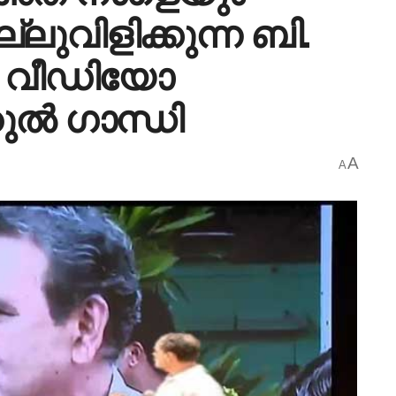
്ലുവിളിക്കുന്ന ബി.
െ വീഡിയോ
ഹുൽ ​ഗാന്ധി
A
A