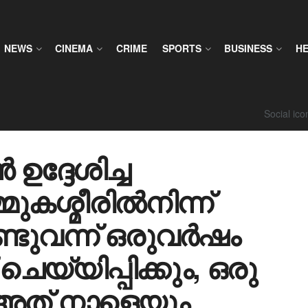
NEWS
CINEMA
CRIME
SPORTS
BUSINESS
H
Social ic
ഉദ്ദേശിച്ച
ുകശ്മീരിൽനിന്ന്
ടുവന്ന് ഒരുവർഷം
് ചെയ്യിപ്പിക്കും, ഒരു
അത് നാളെയും