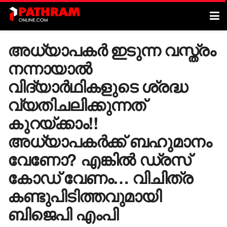
അധ്യാപകർ ഇടുന്ന വസ്ത്രം
നന്നായാൽ
വിദ്യാർഥികളുടെ ശ്രദ്ധ
വ്യതിചലിക്കുന്നത്
കുറയ്ക്കാം!!
അധ്യാപകർക്ക് ബഹുമാനം
വേണോ? എങ്കിൽ ഡ്രസ്
കോഡ് വേണം… വിചിത്ര
കണ്ടുപിടിത്തവുമായി
ബിജെപി എംപി