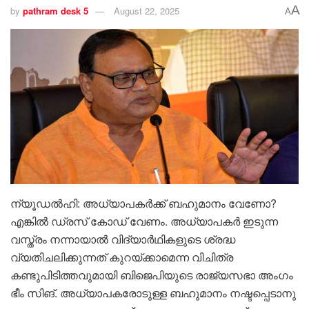
A
by
pathram desk 5
August 22, 2025
A
ന്യൂഡൽഹി: അധ്യാപകർക്ക് ബഹുമാനം വേണോ?
എങ്കിൽ ഡ്രസ് കോഡ് വേണം. അധ്യാപകർ ഇടുന്ന
വസ്ത്രം നന്നായാൽ വിദ്യാർഥികളുടെ ശ്രദ്ധ
വ്യതിചലിക്കുന്നത് കുറയ്ക്കാമെന്ന വിചിത്ര
കണ്ടുപിടിത്തവുമായി ബിജെപിയുടെ രാജ്യസഭാ അംഗം
ഭീം സിങ്. അധ്യാപകരോടുള്ള ബഹുമാനം നഷ്ടപ്പെടാനു