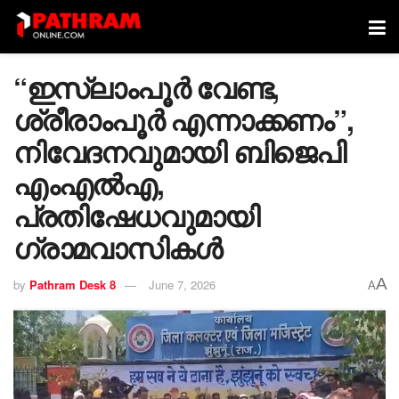
“ഇസ്ലാംപൂര്‍ വേണ്ട,
ശ്രീരാംപൂര്‍ എന്നാക്കണം”,
നിവേദനവുമായി ബിജെപി
എംഎല്‍എ,
പ്രതിഷേധവുമായി
ഗ്രാമവാസികള്‍
A
by
Pathram Desk 8
June 7, 2026
A