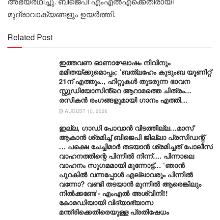
അഭ്യര്‍ഥിച്ചു. ബിജെപി എംഎല്‍എക്കെതിരായി
മുദ്രാവാക്യങ്ങളും ഉയര്‍ത്തി.
Related Post
ഇത്തവണ ഓണാഘോഷം നിവിനും
മമിതയ്ക്കുമൊപ്പം; ‘ബത്‍ലഹേം കുടുംബ യൂണിറ്റ്
21ന് എത്തും.., ഹിറ്റുകൾ തുടരുന്ന ഭാവന
സ്റ്റുഡിയോസിൻ്റെ ആറാമത്തെ ചിത്രം…
രസികൻ രംഗങ്ങളുമായി ഗാനം എത്തി…
AUGUST 10, 2026
ഇല്ല, ​ഗാഡി പോവാൻ വിടത്തില്ല…മാസ്
ആകാൻ ശ്രമിച്ച് ബിജെപി ജില്ലാ പ്രസിഡന്റ്
… പക്ഷെ ചേച്ചിമാർ തടയാൻ ശ്രമിച്ചത് പോലീസ്
വാഹനത്തിന്റെ പിന്നിൽ നിന്ന്…. പിന്നാലെ
വാഹനം സു​ഗമമായി മുന്നോട്ട്… ‘ഞാൻ
പുറകിൽ വന്നപ്പോൾ എല്ലാവരും പിന്നിൽ
വന്നോ? വണ്ടി തടയാൻ മുന്നിൽ ആരെങ്കിലും
നിൽക്കണ്ടേ’- എംഎൽ അശ്വിനി!!
കോമഡിയായി വിദ്യാഭ്യാസ
മന്ത്രിക്കെതിരെയുള്ള പ്രതിഷേധം