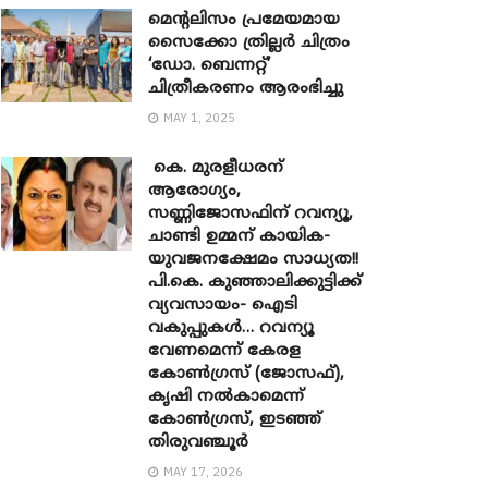
മെന്‍റലിസം പ്രമേയമായ
സൈക്കോ ത്രില്ലർ ചിത്രം
‘ഡോ. ബെന്നറ്റ്’
ചിത്രീകരണം ആരംഭിച്ചു
MAY 1, 2025
കെ. മുരളീധരന്
ആരോഗ്യം,
സണ്ണിജോസഫിന് റവന്യൂ,
ചാണ്ടി ഉമ്മന് കായിക-
യുവജനക്ഷേമം സാധ്യത!!
പി.കെ. കുഞ്ഞാലിക്കുട്ടിക്ക്
വ്യവസായം- ഐടി
വകുപ്പുകൾ… റവന്യൂ
വേണമെന്ന് കേരള
കോൺഗ്രസ് (ജോസഫ്),
കൃഷി നൽകാമെന്ന്
കോൺഗ്രസ്, ഇടഞ്ഞ്
തിരുവഞ്ചൂർ
MAY 17, 2026