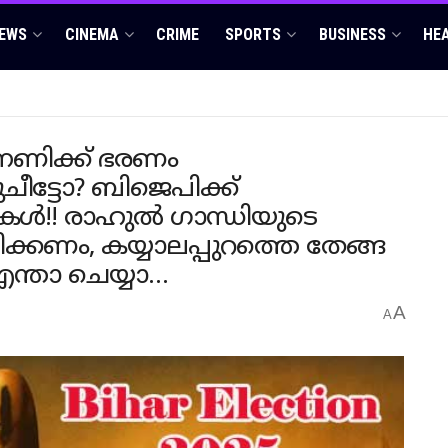
EWS
CINEMA
CRIME
SPORTS
BUSINESS
HE
്നണിക്ക് ഭരണം
പുചീട്ടോ? ബിജെപിക്ക്
ൾ!! രാഹുൽ ​ഗാന്ധിയുടെ
ണം, കയ്യാലപ്പുറത്തെ തേങ്ങ
ന്താ ചെയ്യാ…
A
A