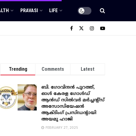
ALTH
PRAVASI
LIFE
Trending
Comments
Latest
ബി. ​ഗോവിന്ദൻ പുറത്ത്,
ഓൾ കേരള ഗോൾഡ്
ആൻഡ് സിൽവർ മർച്ചന്റ്സ്
അസോസിയേഷൻ
ആക്ടിംഗ് പ്രസിഡന്റായി
അയമു ഹാജി
FEBRUARY 27, 2025