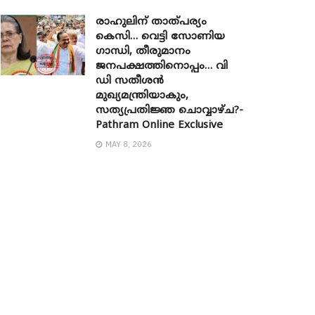
രാഹുലിന് താത്പര്യം
കെസി… വെട്ടി സോണിയ ​
ഗാന്ധി, തീരുമാനം
ജനപക്ഷത്തിനൊപ്പം… വി
ഡി സതീശൻ
മുഖ്യമന്ത്രിയാകും,
സത്യപ്രതിജ്ഞ ചൊവ്വാഴ്ച?-
Pathram Online Exclusive
MAY 8, 2026