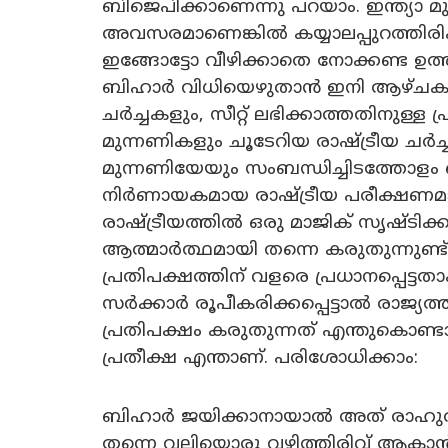
ബിജെപിക്കാണെന്നു പറയാം. ഇന്ത്യാ മുന
അവസരമാണെങ്കിൽ കയ്യാലപ്പുറത്തിരിക
ഇങ്ങോട്ടോ വീഴിക്കാതെ നോക്കണ്ട ഉ
ബിഹാർ വിധിയെഴുതാൻ ഇനി ആഴ്ചകൾ മാ
ചർച്ചകളും, സീറ്റ് ലഭിക്കാത്തതിനുള
മുന്നണികളും ചൂടേറിയ രാഷ്ട്രീയ ചർ
മുന്നണിയേയും സംബന്ധിച്ചിടത്തോളം
നിർണായകമായ രാഷ്ട്രീയ പരീക്ഷണമ
രാഷ്ട്രീയത്തിൽ ഒരു മാജിക് സൃഷ്ടിക
ആത്മാർത്ഥമായി തന്നെ കരുതുന്നുണ്ട
പ്രതിപക്ഷത്തിന് വളരെ പ്രധാനപ്പെട്ട
സർക്കാർ രൂപീകരിക്കപ്പെട്ടാൽ രാജ്യത
പ്രതിപക്ഷം കരുതുന്നത് എന്തുകൊണ്ട
പ്രതീക്ഷ എന്താണ്. പരിശോധിക്കാം:
ബിഹാർ ജയിക്കാനായാൽ അത് രാഹുൽ ഗ
തന്നെ വലിയൊരു വഴിത്തിരിവ് ആകാൻ ഇട