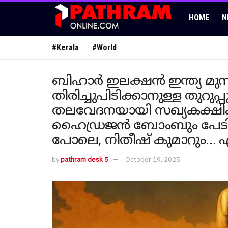
HOME
N
#Kerala
#World
ബി​ഹാർ ഇലക്ഷൻ ഇന്ത്യ മുന
തിരിച്ചുപിടിക്കാനുള്ള തുറുപ്
തലവേദനയായി സഖ്യകക്ഷിക
ഹൈഡ്രജൻ ബോംബും പേടിക്ക
പോലെ, നിതീഷ് കുമാറും… എ
by
pathram desk 5
October 19, 2025