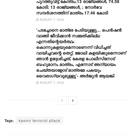
പുറത്തുവിട്ട് കേന്ദ്രം;13 രാജ്യങ്ങൾ, 74.58
കോടി; 13 രാജ്യങ്ങൾ, ; നോർവേ
സന്ദർശനത്തിന് മാത്രം 17.46 കോടി
AUGUST 7, 2026
‘പടച്ചോനെ മാത്രേ പേടിയുള്ളു… പെൻഷൻ
വാങ്ങി ജീവിക്കാൻ സമ്മതിക്കില്ല
എന്നതിന്റെയർത്ഥം
കൊന്നുകളയുമെന്നാണെന്ന് വിധിച്ചത്
വായിച്ചവന്റെ തെറ്റ്, ജോലി കളയിക്കുമെന്നാണ്
ഞാൻ ഉദ്ദേശിച്ചത്, കേരള പോലീസിനോട്
ബഹുമാനം മാത്രം, എന്നോട് അന്യായം
ചെയ്തയാളോട് മാത്രമേ പകയും
വൈരാഗ്യവുമുള്ളൂ’- അർജുൻ ആയങ്കി
AUGUST 7, 2026
Tags:
kasmir terrorist attack