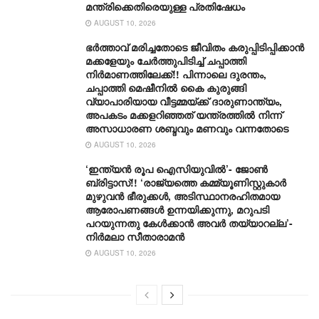
മന്ത്രിക്കെതിരെയുള്ള പ്രതിഷേധം
AUGUST 10, 2026
ഭർത്താവ് മരിച്ചതോടെ ജീവിതം കരുപ്പിടിപ്പിക്കാൻ
മക്കളേയും ചേർത്തുപിടിച്ച് ചപ്പാത്തി
നിർമാണത്തിലേക്ക്!! പിന്നാലെ ദുരന്തം,
ചപ്പാത്തി മെഷീനിൽ കൈ കുരുങ്ങി
വ്യാപാരിയായ വീട്ടമ്മയ്ക്ക് ദാരുണാന്ത്യം,
അപകടം മക്കളറിഞ്ഞത് യന്ത്രത്തിൽ നിന്ന്
അസാധാരണ ശബ്ദവും മണവും വന്നതോടെ
AUGUST 10, 2026
‘ഇന്ത്യൻ രൂപ ഐസിയുവിൽ’- ജോൺ
ബ്രിട്ടാസ്!! ‘രാജ്യത്തെ കമ്മ്യൂണിസ്റ്റുകാർ
മുഴുവൻ ഭീരുക്കൾ, അടിസ്ഥാനരഹിതമായ
ആരോപണങ്ങൾ ഉന്നയിക്കുന്നു, മറുപടി
പറയുന്നതു കേൾക്കാൻ അവർ തയ്യാറല്ല’-
നിർമലാ സീതാരാമൻ
AUGUST 10, 2026