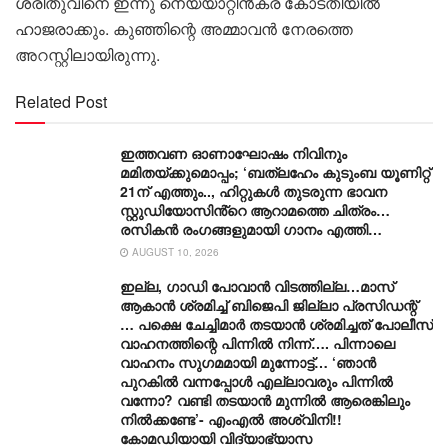
ശ്രീതുവിനെ ഇന്നു നെയ്യാറ്റിൻകര കോടതിയിൽ
ഹാജരാക്കും. കുഞ്ഞിന്റെ അമ്മാവൻ നേരത്തെ
അറസ്റ്റിലായിരുന്നു.
Related Post
ഇത്തവണ ഓണാഘോഷം നിവിനും
മമിതയ്ക്കുമൊപ്പം; ‘ബത്‍ലഹേം കുടുംബ യൂണിറ്റ്
21ന് എത്തും.., ഹിറ്റുകൾ തുടരുന്ന ഭാവന
സ്റ്റുഡിയോസിൻ്റെ ആറാമത്തെ ചിത്രം…
രസികൻ രംഗങ്ങളുമായി ഗാനം എത്തി…
AUGUST 10, 2026
ഇല്ല, ​ഗാഡി പോവാൻ വിടത്തില്ല…മാസ്
ആകാൻ ശ്രമിച്ച് ബിജെപി ജില്ലാ പ്രസിഡന്റ്
… പക്ഷെ ചേച്ചിമാർ തടയാൻ ശ്രമിച്ചത് പോലീസ്
വാഹനത്തിന്റെ പിന്നിൽ നിന്ന്…. പിന്നാലെ
വാഹനം സു​ഗമമായി മുന്നോട്ട്… ‘ഞാൻ
പുറകിൽ വന്നപ്പോൾ എല്ലാവരും പിന്നിൽ
വന്നോ? വണ്ടി തടയാൻ മുന്നിൽ ആരെങ്കിലും
നിൽക്കണ്ടേ’- എംഎൽ അശ്വിനി!!
കോമഡിയായി വിദ്യാഭ്യാസ