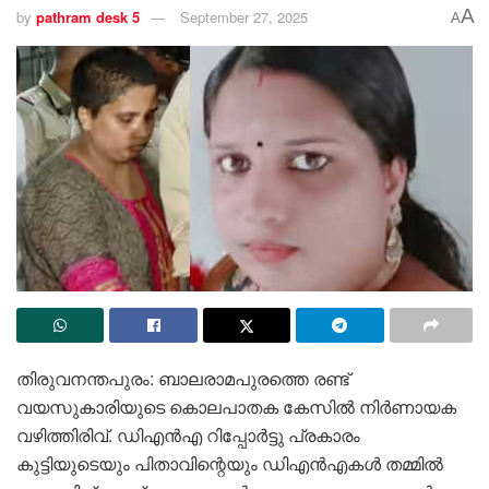
A
by
pathram desk 5
September 27, 2025
A
തിരുവനന്തപുരം: ബാലരാമപുരത്തെ രണ്ട്
വയസുകാരിയുടെ കൊലപാതക കേസിൽ നിർണായക
വഴിത്തിരിവ്. ഡിഎൻഎ റിപ്പോർട്ടു പ്രകാരം
കുട്ടിയുടെയും പിതാവിന്റെയും ഡിഎൻഎകൾ തമ്മിൽ