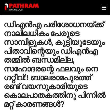
ഡിഎൻഎ പരിശോധനയ്ക്ക്
നാലിലധികം പേരുടെ
സാമ്പിളുകൾ, കുട്ടിയുടേയും
പിതാവിന്റെയും ഡിഎൻഎ
തമ്മിൽ ബന്ധമില്ല,
സഹോദരന്റെ ഫലവും നെ​
ഗറ്റീവ്!! ബാലരാമപുരത്ത്
രണ്ട് വയസുകാരിയുടെ
കൊലപാതകത്തിനു പിന്നിൽ
മറ്റ് കാരണങ്ങൾ?