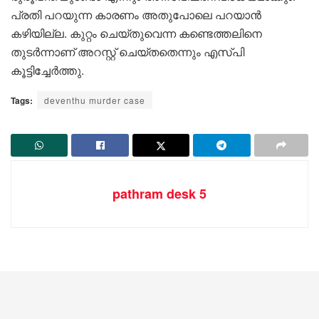
പ്രതി പറയുന്ന കാരണം അതുപോലെ പറയാൻ
കഴിയില്ല. കുറ്റം ചെയ്തുവെന്ന കണ്ടെത്തലിനെ
തുടർന്നാണ് അറസ്റ്റ് ചെയ്തതെന്നും എസ്പി
കൂട്ടിച്ചേർത്തു.
Tags:
deventhu murder case
pathram desk 5