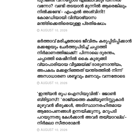
വന്നോ? വണ്ടി തടയാൻ മുന്നിൽ ആരെങ്കിലും
നിൽക്കണ്ടേ’- എംഎൽ അശ്വിനി!!
കോമഡിയായി വിദ്യാഭ്യാസ
മന്ത്രിക്കെതിരെയുള്ള പ്രതിഷേധം
AUGUST 10, 2026
ഭർത്താവ് മരിച്ചതോടെ ജീവിതം കരുപ്പിടിപ്പിക്കാൻ
മക്കളേയും ചേർത്തുപിടിച്ച് ചപ്പാത്തി
നിർമാണത്തിലേക്ക്!! പിന്നാലെ ദുരന്തം,
ചപ്പാത്തി മെഷീനിൽ കൈ കുരുങ്ങി
വ്യാപാരിയായ വീട്ടമ്മയ്ക്ക് ദാരുണാന്ത്യം,
അപകടം മക്കളറിഞ്ഞത് യന്ത്രത്തിൽ നിന്ന്
അസാധാരണ ശബ്ദവും മണവും വന്നതോടെ
AUGUST 10, 2026
‘ഇന്ത്യൻ രൂപ ഐസിയുവിൽ’- ജോൺ
ബ്രിട്ടാസ്!! ‘രാജ്യത്തെ കമ്മ്യൂണിസ്റ്റുകാർ
മുഴുവൻ ഭീരുക്കൾ, അടിസ്ഥാനരഹിതമായ
ആരോപണങ്ങൾ ഉന്നയിക്കുന്നു, മറുപടി
പറയുന്നതു കേൾക്കാൻ അവർ തയ്യാറല്ല’-
നിർമലാ സീതാരാമൻ
AUGUST 10, 2026