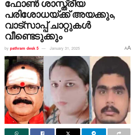
ഫോൺ ശാസ്ത്രീയ
പരിശോധയ്ക്ക് അയക്കും,
വാട്സാപ്പ് ചാറ്റുകൾ
വീണ്ടെടുക്കും
A
by
pathram desk 5
January 31, 2025
A