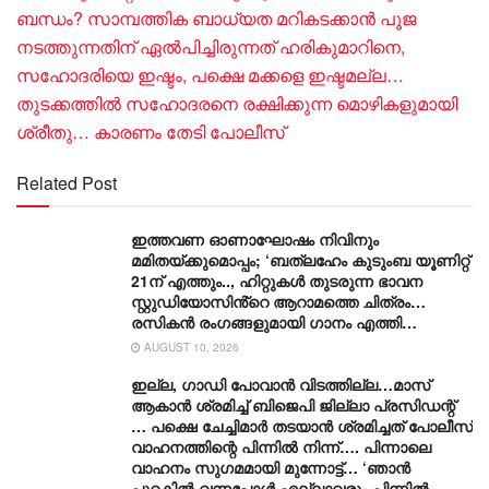
ബന്ധം? സാമ്പത്തിക ബാധ്യത മറികടക്കാൻ പൂജ
നടത്തുന്നതിന് ഏൽപിച്ചിരുന്നത് ഹരികുമാറിനെ,
സഹോദരിയെ ഇഷ്ടം, പക്ഷെ മക്കളെ ഇഷ്ടമല്ല…
തുടക്കത്തിൽ സഹോദരനെ രക്ഷിക്കുന്ന മൊഴികളുമായി
ശ്രീതു… കാരണം തേടി പോലീസ്
Related Post
ഇത്തവണ ഓണാഘോഷം നിവിനും
മമിതയ്ക്കുമൊപ്പം; ‘ബത്‍ലഹേം കുടുംബ യൂണിറ്റ്
21ന് എത്തും.., ഹിറ്റുകൾ തുടരുന്ന ഭാവന
സ്റ്റുഡിയോസിൻ്റെ ആറാമത്തെ ചിത്രം…
രസികൻ രംഗങ്ങളുമായി ഗാനം എത്തി…
AUGUST 10, 2026
ഇല്ല, ​ഗാഡി പോവാൻ വിടത്തില്ല…മാസ്
ആകാൻ ശ്രമിച്ച് ബിജെപി ജില്ലാ പ്രസിഡന്റ്
… പക്ഷെ ചേച്ചിമാർ തടയാൻ ശ്രമിച്ചത് പോലീസ്
വാഹനത്തിന്റെ പിന്നിൽ നിന്ന്…. പിന്നാലെ
വാഹനം സു​ഗമമായി മുന്നോട്ട്… ‘ഞാൻ
പുറകിൽ വന്നപ്പോൾ എല്ലാവരും പിന്നിൽ