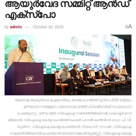
ആയുർവേദ സമ്മിറ്റ് ആൻഡ്
എക്സ്പോ
A
by
admin
October 30, 2025
A
ആഗോള ആയുർവേദ ഉച്ചകോടിയും കേരള ഹെൽത്ത് ടൂറിസം 2025 ന്റെയും
ഉദ്ഘാടന സമ്മേളനം വ്യവസായ മന്ത്രി പി രാജീവ് അഭി സംബോധന
ചെയ്യുന്നു . (left to right) സിഐഐ സതേൺറീജിയണൽ ഡയറക്ടർ ദേവ്
ജ്യോതി, സിഐഐ കേരള ഹെൽത്ത് കെയർ പാനൽ കൺവീനർ ഡോ. പി. വി.
ലൂയിസ് , സിഐഐ കേരള ചെയർമാൻ വി.കെ.സി. റസാക്ക് , സിഐഐ
സതേൺറീജിയണൽ ചെയർമാൻ തോമസ് ജോൺ മുത്തൂറ്റ് , സിഐഐ കേരള