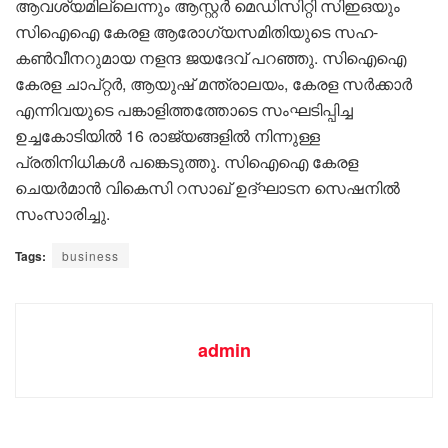
ആവശ്യമില്ലെന്നും ആസ്റ്റർ മെഡിസിറ്റി സിഇഒയും
സിഐഐ കേരള ആരോഗ്യസമിതിയുടെ സഹ-
കൺവീനറുമായ നളന്ദ ജയദേവ് പറഞ്ഞു. സിഐഐ
കേരള ചാപ്റ്റർ, ആയുഷ് മന്ത്രാലയം, കേരള സർക്കാർ
എന്നിവയുടെ പങ്കാളിത്തത്തോടെ സംഘടിപ്പിച്ച
ഉച്ചകോടിയിൽ 16 രാജ്യങ്ങളിൽ നിന്നുള്ള
പ്രതിനിധികൾ പങ്കെടുത്തു. സിഐഐ കേരള
ചെയർമാൻ വികെസി റസാഖ് ഉദ്ഘാടന സെഷനിൽ
സംസാരിച്ചു.
Tags:
business
admin