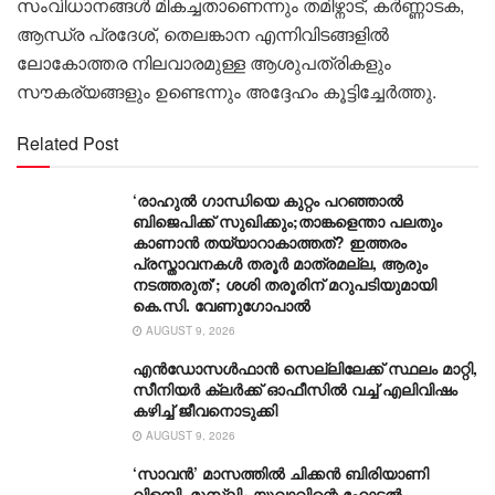
സംവിധാനങ്ങൾ മികച്ചതാണെന്നും തമിഴ്നാട്, കർണ്ണാടക,
ആന്ധ്ര പ്രദേശ്, തെലങ്കാന എന്നിവിടങ്ങളിൽ
ലോകോത്തര നിലവാരമുള്ള ആശുപത്രികളും
സൗകര്യങ്ങളും ഉണ്ടെന്നും അദ്ദേഹം കൂട്ടിച്ചേർത്തു.
Related Post
‘രാഹുൽ ഗാന്ധിയെ കുറ്റം പറഞ്ഞാൽ
ബിജെപിക്ക് സുഖിക്കും;താങ്കളെന്താ പലതും
കാണാൻ തയ്യാറാകാത്തത്? ഇത്തരം
പ്രസ്താവനകൾ തരൂർ മാത്രമല്ല, ആരും
നടത്തരുത്’; ശശി തരൂരിന് മറുപടിയുമായി
കെ.സി. വേണുഗോപാൽ
AUGUST 9, 2026
എൻഡോസൾഫാൻ സെല്ലിലേക്ക് സ്ഥലം മാറ്റി,
സീനിയർ ക്ലർക്ക് ഓഫീസിൽ വച്ച് എലിവിഷം
കഴിച്ച് ജീവനൊടുക്കി
AUGUST 9, 2026
‘സാവന്‍’ മാസത്തില്‍ ചിക്കന്‍ ബിരിയാണി
വിളമ്പി, മുസ്ലിം യുവാവിന്റെ ഹോട്ടല്‍