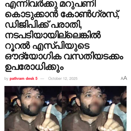
എന്നിവർക്കു മറുപണി
കൊടുക്കാൻ കോൺ​ഗ്രസ്,
ഡിജിപിക്ക് പരാതി,
നടപടിയായില്ലെങ്കിൽ
റൂറൽ എസ്പിയുടെ
ഔദ്യോഗിക വസതിയടക്കം
ഉപരോധിക്കും
A
by
pathram desk 5
October 12, 2025
A