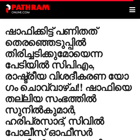
ഷാഫിക്കിട്ട് പണിതത്
തെരഞ്ഞെടുപ്പിൽ
തിരിച്ചടിക്കുമോയെന്ന
പേടിയിൽ സിപിഎം,
രാഷ്ട്രീയ വിശദീകരണ യോ​
ഗം ചൊവ്വാഴ്ച!! ഷാഫിയെ
തല്ലിയ സംഭത്തിൽ
സുനിൽകുമാർ,
ഹരിപ്രസാദ്, സിവിൽ
പോലീസ് ഓഫീസർ