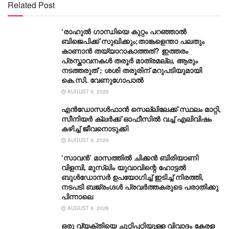
Related Post
‘രാഹുൽ ഗാന്ധിയെ കുറ്റം പറഞ്ഞാൽ
ബിജെപിക്ക് സുഖിക്കും;താങ്കളെന്താ പലതും
കാണാൻ തയ്യാറാകാത്തത്? ഇത്തരം
പ്രസ്താവനകൾ തരൂർ മാത്രമല്ല, ആരും
നടത്തരുത്’; ശശി തരൂരിന് മറുപടിയുമായി
കെ.സി. വേണുഗോപാൽ
AUGUST 9, 2026
എൻഡോസൾഫാൻ സെല്ലിലേക്ക് സ്ഥലം മാറ്റി,
സീനിയർ ക്ലർക്ക് ഓഫീസിൽ വച്ച് എലിവിഷം
കഴിച്ച് ജീവനൊടുക്കി
AUGUST 9, 2026
‘സാവന്‍’ മാസത്തില്‍ ചിക്കന്‍ ബിരിയാണി
വിളമ്പി, മുസ്ലിം യുവാവിന്റെ ഹോട്ടല്‍
ബുൾഡോസർ ഉപയോഗിച്ച് ഇടിച്ച് നിരത്തി,
നടപടി ബജ്‌രംഗ്ദള്‍ പ്രവര്‍ത്തകരുടെ പരാതിക്കു
പിന്നാലെ
AUGUST 9, 2026
ഒരു വ്യക്തിയെ ചുറ്റിപ്പറ്റിയുള്ള വിവാദം കേരള