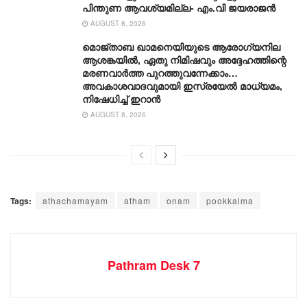
പിന്തുണ ആവശ്യമില്ല- എം.വി ജയരാജൻ
AUGUST 8, 2026
മൊജ്താബ ഖാമനെയിയുടെ ആരോ​ഗ്യനില
ആശങ്കയിൽ, ഏതു നിമിഷവും അദ്ദേഹത്തിന്റെ
മരണവാർത്ത പുറത്തുവന്നേക്കാം…
അവകാശവാദവുമായി ഇസ്രയേൽ മാധ്യമം,
നിഷേധിച്ച് ഇറാൻ
AUGUST 8, 2026
Tags:
athachamayam
atham
onam
pookkalma
Pathram Desk 7