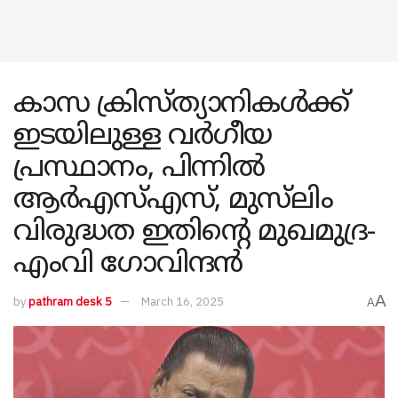
കാസ ക്രിസ്ത്യാനികൾക്ക്
ഇടയിലുള്ള വർഗീയ
പ്രസ്ഥാനം, പിന്നിൽ
ആർഎസ്എസ്, മുസ്‌ലിം
വിരുദ്ധത ഇതിന്റെ മുഖമുദ്ര-
എംവി ഗോവിന്ദൻ
A
by
pathram desk 5
March 16, 2025
A