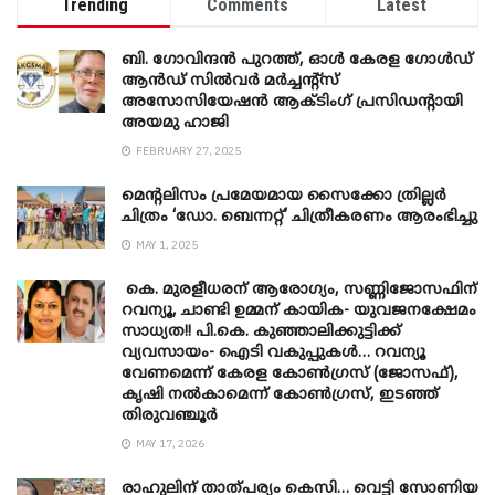
Trending
Comments
Latest
ബി. ​ഗോവിന്ദൻ പുറത്ത്, ഓൾ കേരള ഗോൾഡ്
ആൻഡ് സിൽവർ മർച്ചന്റ്സ്
അസോസിയേഷൻ ആക്ടിംഗ് പ്രസിഡന്റായി
അയമു ഹാജി
FEBRUARY 27, 2025
മെന്‍റലിസം പ്രമേയമായ സൈക്കോ ത്രില്ലർ
ചിത്രം ‘ഡോ. ബെന്നറ്റ്’ ചിത്രീകരണം ആരംഭിച്ചു
MAY 1, 2025
കെ. മുരളീധരന് ആരോഗ്യം, സണ്ണിജോസഫിന്
റവന്യൂ, ചാണ്ടി ഉമ്മന് കായിക- യുവജനക്ഷേമം
സാധ്യത!! പി.കെ. കുഞ്ഞാലിക്കുട്ടിക്ക്
വ്യവസായം- ഐടി വകുപ്പുകൾ… റവന്യൂ
വേണമെന്ന് കേരള കോൺഗ്രസ് (ജോസഫ്),
കൃഷി നൽകാമെന്ന് കോൺഗ്രസ്, ഇടഞ്ഞ്
തിരുവഞ്ചൂർ
MAY 17, 2026
രാഹുലിന് താത്പര്യം കെസി… വെട്ടി സോണിയ