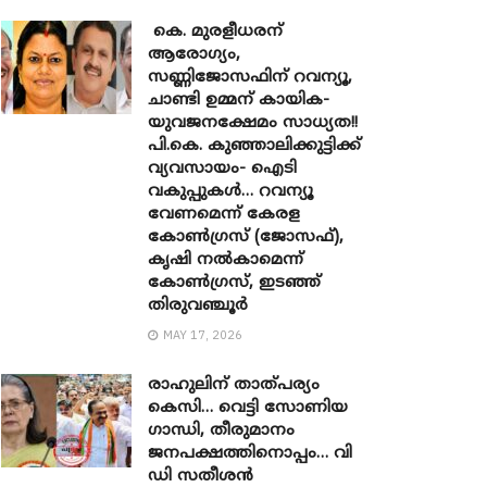
കെ. മുരളീധരന്
ആരോഗ്യം,
സണ്ണിജോസഫിന് റവന്യൂ,
ചാണ്ടി ഉമ്മന് കായിക-
യുവജനക്ഷേമം സാധ്യത!!
പി.കെ. കുഞ്ഞാലിക്കുട്ടിക്ക്
വ്യവസായം- ഐടി
വകുപ്പുകൾ… റവന്യൂ
വേണമെന്ന് കേരള
കോൺഗ്രസ് (ജോസഫ്),
കൃഷി നൽകാമെന്ന്
കോൺഗ്രസ്, ഇടഞ്ഞ്
തിരുവഞ്ചൂർ
MAY 17, 2026
രാഹുലിന് താത്പര്യം
കെസി… വെട്ടി സോണിയ ​
ഗാന്ധി, തീരുമാനം
ജനപക്ഷത്തിനൊപ്പം… വി
ഡി സതീശൻ