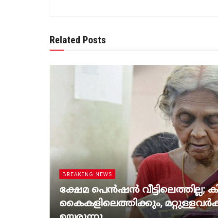
Related Posts
BREAKING NEWS
ക്ഷേമ പെൻഷൻ വീട്ടിലെത്തില്ല; കിട
കൈകളിലെത്തിക്കും, മറ്റുള്ളവർക്ക
ഉയരുന്നു