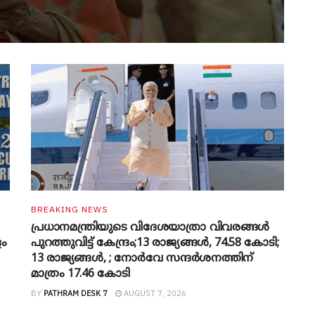
BREAKING NEWS
പ്രധാനമന്ത്രിയുടെ വിദേശയാത്രാ വിവരങ്ങൾ
ളം
പുറത്തുവിട്ട് കേന്ദ്രം;13 രാജ്യങ്ങൾ, 74.58 കോടി;
13 രാജ്യങ്ങൾ, ; നോർവേ സന്ദർശനത്തിന്
മാത്രം 17.46 കോടി
BY
PATHRAM DESK 7
AUGUST 7, 2026