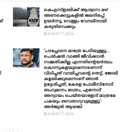
കെഎസ്ഇബിക്ക് ആശ്വാസ മഴ!
അണക്കെട്ടുകളിൽ ജലനിരപ്പ്
ക്
ഉയർന്നു, വെള്ളം വേനലിനായി
കരുതിവെക്കും
AUGUST 7, 2026
‘പടച്ചോനെ മാത്രേ പേടിയുള്ളു…
പെൻഷൻ വാങ്ങി ജീവിക്കാൻ
സമ്മതിക്കില്ല എന്നതിന്റെയർത്ഥം
കൊന്നുകളയുമെന്നാണെന്ന്
ി
വിധിച്ചത് വായിച്ചവന്റെ തെറ്റ്, ജോലി
കളയിക്കുമെന്നാണ് ഞാൻ
ഉദ്ദേശിച്ചത്, കേരള പോലീസിനോട്
ബഹുമാനം മാത്രം, എന്നോട്
അന്യായം ചെയ്തയാളോട് മാത്രമേ
പകയും വൈരാഗ്യവുമുള്ളൂ’-
അർജുൻ ആയങ്കി
AUGUST 7, 2026