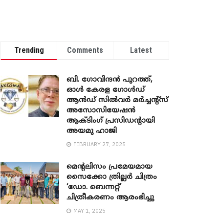
Trending
Comments
Latest
ബി. ​ഗോവിന്ദൻ പുറത്ത്,
ഓൾ കേരള ഗോൾഡ്
ആൻഡ് സിൽവർ മർച്ചന്റ്സ്
അസോസിയേഷൻ
ആക്ടിംഗ് പ്രസിഡന്റായി
അയമു ഹാജി
FEBRUARY 27, 2025
മെന്‍റലിസം പ്രമേയമായ
സൈക്കോ ത്രില്ലർ ചിത്രം
‘ഡോ. ബെന്നറ്റ്’
ചിത്രീകരണം ആരംഭിച്ചു
MAY 1, 2025