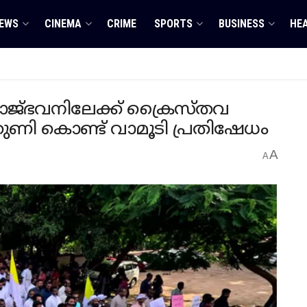
EWS
CINEMA
CRIME
SPORTS
BUSINESS
HE
: രാജ്ഭവനിലേക്ക് ക്രൈസ്തവ
തുണി കൊണ്ട് വാമൂടി പ്രതിഷേധം
A
A