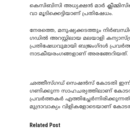
കെസിബിസി അധ്യക്ഷൻ മാർ ക്ലീമ്മിസി
വാ മൂടിക്കെട്ടിയാണ് പ്ര‌തിഷേധം.
നേരത്തെ, മനുഷ്യക്കടത്തും നിർബന്
ഗഡിൽ അറസ്റ്റിലായ മലയാളി കന്യാസ്ത്ര
പ്രതിഷേധവുമായി ബജ്രം​ഗ്ദൾ പ്രവർത്ത
നാടകീയരംഗങ്ങളാണ് അരങ്ങേറിയത്.
ഛത്തീസ്​ഗഡ് സെഷൻസ് കോടതി ഇന്ന് ക
ഗണിക്കുന്ന സാഹചര്യത്തിലാണ് കോടതി
പ്രവർത്തകർ എത്തിച്ചേർന്നിരിക്കുന്
മുദ്രാവാക്യം വിളികളോ‌ടെയാണ് കോടതിക
Related Post