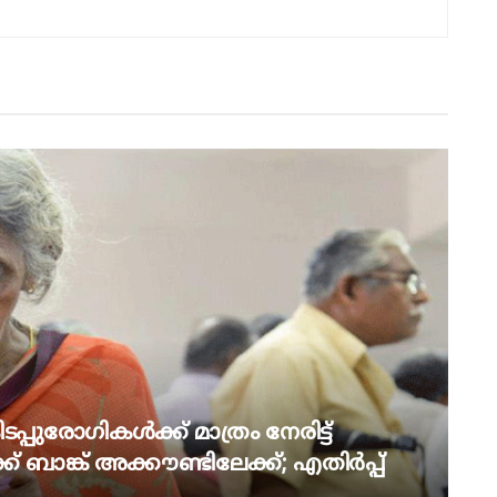
പ്പുരോഗികൾക്ക് മാത്രം നേരിട്ട്
് ബാങ്ക് അക്കൗണ്ടിലേക്ക്; എതിർപ്പ്