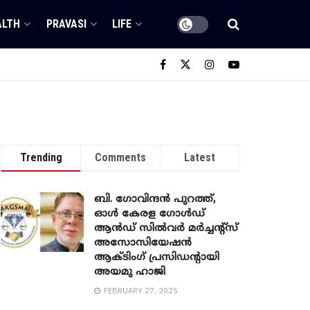
ALTH
PRAVASI
LIFE
Trending
Comments
Latest
ബി. ​ഗോവിന്ദൻ പുറത്ത്,
ഓൾ കേരള ഗോൾഡ്
ആൻഡ് സിൽവർ മർച്ചന്റ്സ്
അസോസിയേഷൻ
ആക്ടിംഗ് പ്രസിഡന്റായി
അയമു ഹാജി
FEBRUARY 27, 2025