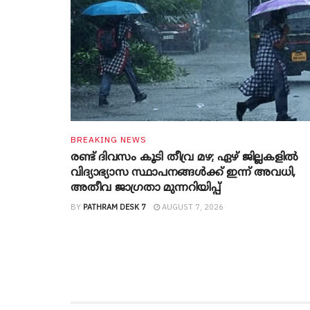
BREAKING NEWS
രണ്ട് ദിവസം കൂടി തീവ്ര മഴ; ഏഴ് ജില്ലകളിൽ
വിദ്യാഭ്യാസ സ്ഥാപനങ്ങൾക്ക് ഇന്ന് അവധി,
അതീവ ജാ​ഗ്രതാ മുന്നറിയിപ്പ്
BY
PATHRAM DESK 7
AUGUST 7, 2026