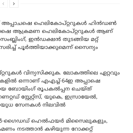
ച്ച് അപ്പാചഷെ ഹെലികോപ്റ്ററുകൾ ഹിൻഡൺ
പ്പാഷെ ആക്രമണ ഹെലികോപ്റ്ററുകൾ ആണ്
ംബ്ലിംഗ്, ഇൻഡക്ഷൻ തുടങ്ങിയ മറ്റ്
ിച്ച് പൂർത്തിയാക്കുമെന്ന് സൈന്യം
റുകൾ വിന്യസിക്കുക. ലോകത്തിലെ ഏറ്റവും
ളിൽ ഒന്നാണ് എഎച്ച്-64ഇ അപ്പാഷെ
ായ ബോയിംഗ് രൂപകൽപ്പന ചെയ്ത്
്റഡ് സ്റ്റേറ്റ്സ്, യുകെ, ഇസ്രായേൽ,
 സായുധ സേനകൾ നിലവിൽ
ാർ-ഗൈഡഡ് ഹെൽഫയർ മിസൈലുകളും,
മണം നടത്താൻ കഴിയുന്ന റോക്കറ്റ്