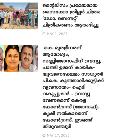
മെന്‍റലിസം പ്രമേയമായ
സൈക്കോ ത്രില്ലർ ചിത്രം
‘ഡോ. ബെന്നറ്റ്’
ചിത്രീകരണം ആരംഭിച്ചു
MAY 1, 2025
കെ. മുരളീധരന്
ആരോഗ്യം,
സണ്ണിജോസഫിന് റവന്യൂ,
ചാണ്ടി ഉമ്മന് കായിക-
യുവജനക്ഷേമം സാധ്യത!!
പി.കെ. കുഞ്ഞാലിക്കുട്ടിക്ക്
വ്യവസായം- ഐടി
വകുപ്പുകൾ… റവന്യൂ
വേണമെന്ന് കേരള
കോൺഗ്രസ് (ജോസഫ്),
കൃഷി നൽകാമെന്ന്
കോൺഗ്രസ്, ഇടഞ്ഞ്
തിരുവഞ്ചൂർ
MAY 17, 2026