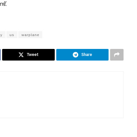
ട്.
my
us
warplane
Tweet
Share