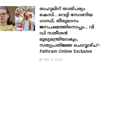
രാഹുലിന് താത്പര്യം
കെസി… വെട്ടി സോണിയ ​
ഗാന്ധി, തീരുമാനം
ജനപക്ഷത്തിനൊപ്പം… വി
ഡി സതീശൻ
മുഖ്യമന്ത്രിയാകും,
സത്യപ്രതിജ്ഞ ചൊവ്വാഴ്ച?-
Pathram Online Exclusive
MAY 8, 2026