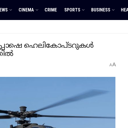
EWS
CINEMA
CRIME
SPORTS
BUSINESS
HE
അപ്പാഷെ ഹെലികോപ്ടറുകൾ
തിൽ
A
A