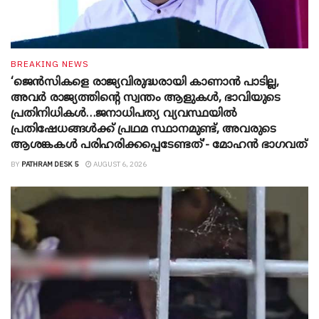
BREAKING NEWS
‘ജെൻസികളെ രാജ്യവിരുദ്ധരായി കാണാൻ പാടില്ല,
അവർ രാജ്യത്തിന്റെ സ്വന്തം ആളുകൾ, ഭാവിയുടെ
പ്രതിനിധികൾ…ജനാധിപത്യ വ്യവസ്ഥയിൽ
പ്രതിഷേധങ്ങൾക്ക് പ്രഥമ സ്ഥാനമുണ്ട്, അവരുടെ
ആശങ്കകൾ പരിഹരിക്കപ്പെടേണ്ടത്’- മോഹൻ ഭാ​ഗവത്
BY
PATHRAM DESK 5
AUGUST 6, 2026