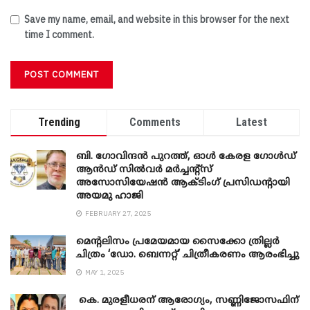
Save my name, email, and website in this browser for the next
time I comment.
Trending
Comments
Latest
ബി. ​ഗോവിന്ദൻ പുറത്ത്, ഓൾ കേരള ഗോൾഡ്
ആൻഡ് സിൽവർ മർച്ചന്റ്സ്
അസോസിയേഷൻ ആക്ടിംഗ് പ്രസിഡന്റായി
അയമു ഹാജി
FEBRUARY 27, 2025
മെന്‍റലിസം പ്രമേയമായ സൈക്കോ ത്രില്ലർ
ചിത്രം ‘ഡോ. ബെന്നറ്റ്’ ചിത്രീകരണം ആരംഭിച്ചു
MAY 1, 2025
കെ. മുരളീധരന് ആരോഗ്യം, സണ്ണിജോസഫിന്