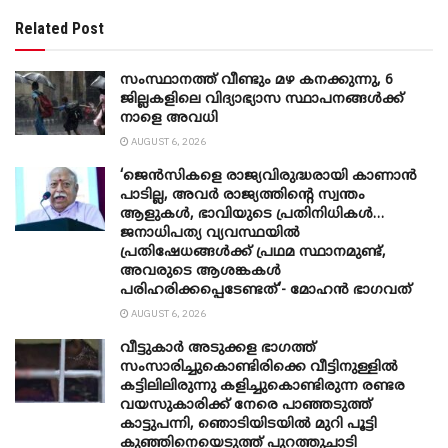
Related Post
സംസ്ഥാനത്ത് വീണ്ടും മഴ കനക്കുന്നു, 6
ജില്ലകളിലെ വിദ്യാഭ്യാസ സ്ഥാപനങ്ങൾക്ക്
നാളെ അവധി
AUGUST 6, 2026
‘ജെൻസികളെ രാജ്യവിരുദ്ധരായി കാണാൻ
പാടില്ല, അവർ രാജ്യത്തിന്റെ സ്വന്തം
ആളുകൾ, ഭാവിയുടെ പ്രതിനിധികൾ…
ജനാധിപത്യ വ്യവസ്ഥയിൽ
പ്രതിഷേധങ്ങൾക്ക് പ്രഥമ സ്ഥാനമുണ്ട്,
അവരുടെ ആശങ്കകൾ
പരിഹരിക്കപ്പെടേണ്ടത്’- മോഹൻ ഭാ​ഗവത്
AUGUST 6, 2026
വീട്ടുകാർ അ‌ടുക്കള ഭാ​ഗത്ത്
സംസാരിച്ചുകൊണ്ടിരിക്കെ വീട്ടിനുള്ളിൽ
കട്ടിലിലിരുന്നു കളിച്ചുകൊണ്ടിരുന്ന രണ്ടര
വയസുകാരിക്ക് നേരെ പാഞ്ഞടുത്ത്
കാട്ടുപന്നി, ‍ഞൊടിയി‌ടയിൽ മുറി പൂട്ടി
കുഞ്ഞിനെയെടുത്ത് പുറത്തുചാടി