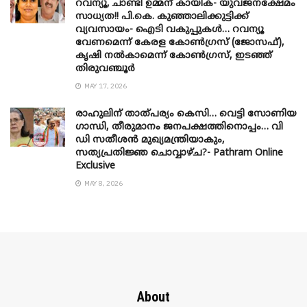
റവന്യൂ, ചാണ്ടി ഉമ്മന് കായിക- യുവജനക്ഷേമം
സാധ്യത!! പി.കെ. കുഞ്ഞാലിക്കുട്ടിക്ക്
വ്യവസായം- ഐടി വകുപ്പുകൾ… റവന്യൂ
വേണമെന്ന് കേരള കോൺഗ്രസ് (ജോസഫ്),
കൃഷി നൽകാമെന്ന് കോൺഗ്രസ്, ഇടഞ്ഞ്
തിരുവഞ്ചൂർ
MAY 17, 2026
രാഹുലിന് താത്പര്യം കെസി… വെട്ടി സോണിയ
​ഗാന്ധി, തീരുമാനം ജനപക്ഷത്തിനൊപ്പം… വി
ഡി സതീശൻ മുഖ്യമന്ത്രിയാകും,
സത്യപ്രതിജ്ഞ ചൊവ്വാഴ്ച?- Pathram Online
Exclusive
MAY 8, 2026
About