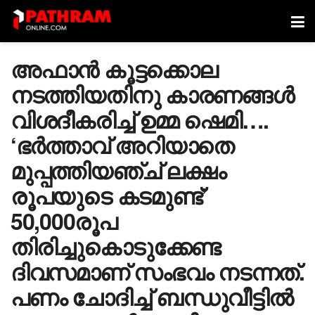
അഫാൻ കൂട്ടക്കൊല
നടത്തിയതിനു കാരണങ്ങൾ
വിശദീകരിച്ച് ഉമ്മ ഷെമി….
‘ഭർത്താവ് അറിയാതെ
മുപ്പത്തിയഞ്ച് ലക്ഷം
രൂപയുടെ കടമുണ്ട്’
50,000രൂപ
തിരിച്ചുകൊടുക്കേണ്ട
ദിവസമാണ് സംഭവം നടന്നത്.
പണം ചോദിച്ച് ബന്ധുവീട്ടിൽ