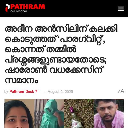
അദീന അൻസിലിന് കലക്കി
കൊടുത്തത് ‘പാരഗ്വിറ്റ്’,
കൊന്നത് തമ്മിൽ
പ്രശ്നങ്ങളുണ്ടായതോടെ;
ഷാരോൺ വധക്കേസിന്
സമാനം
A
by
Pathram Desk 7
August 2, 2025
A