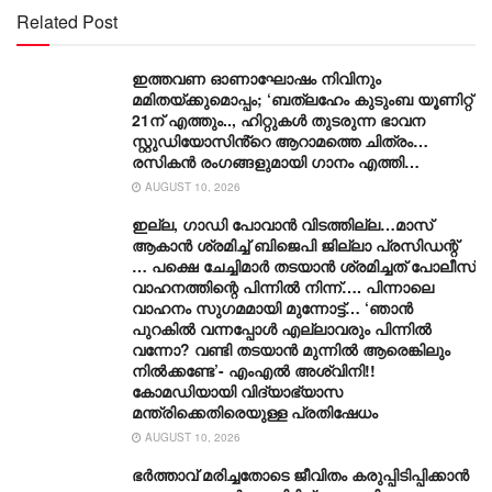
Related Post
ഇത്തവണ ഓണാഘോഷം നിവിനും
മമിതയ്ക്കുമൊപ്പം; ‘ബത്‍ലഹേം കുടുംബ യൂണിറ്റ്
21ന് എത്തും.., ഹിറ്റുകൾ തുടരുന്ന ഭാവന
സ്റ്റുഡിയോസിൻ്റെ ആറാമത്തെ ചിത്രം…
രസികൻ രംഗങ്ങളുമായി ഗാനം എത്തി…
AUGUST 10, 2026
ഇല്ല, ​ഗാഡി പോവാൻ വിടത്തില്ല…മാസ്
ആകാൻ ശ്രമിച്ച് ബിജെപി ജില്ലാ പ്രസിഡന്റ്
… പക്ഷെ ചേച്ചിമാർ തടയാൻ ശ്രമിച്ചത് പോലീസ്
വാഹനത്തിന്റെ പിന്നിൽ നിന്ന്…. പിന്നാലെ
വാഹനം സു​ഗമമായി മുന്നോട്ട്… ‘ഞാൻ
പുറകിൽ വന്നപ്പോൾ എല്ലാവരും പിന്നിൽ
വന്നോ? വണ്ടി തടയാൻ മുന്നിൽ ആരെങ്കിലും
നിൽക്കണ്ടേ’- എംഎൽ അശ്വിനി!!
കോമഡിയായി വിദ്യാഭ്യാസ
മന്ത്രിക്കെതിരെയുള്ള പ്രതിഷേധം
AUGUST 10, 2026
ഭർത്താവ് മരിച്ചതോടെ ജീവിതം കരുപ്പിടിപ്പിക്കാൻ