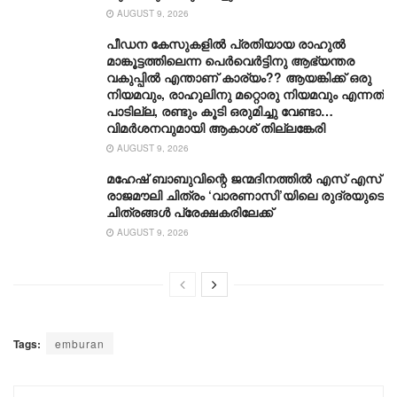
AUGUST 9, 2026
പീഡന കേസുകളിൽ പ്രതിയായ രാഹുൽ
മാങ്കൂട്ടത്തിലെന്ന പെർവെർട്ടിനു ആഭ്യന്തര
വകുപ്പിൽ എന്താണ് കാര്യം?? ആയങ്കിക്ക് ഒരു
നിയമവും, രാഹുലിനു മറ്റൊരു നിയമവും എന്നത്
പാടില്ല, രണ്ടും കൂടി ഒരുമിച്ചു വേണ്ടാ…
വിമര്‍ശനവുമായി ആകാശ് തില്ലങ്കേരി
AUGUST 9, 2026
മഹേഷ് ബാബുവിന്റെ ജന്മദിനത്തിൽ എസ് എസ്
രാജമൗലി ചിത്രം ‘വാരണാസി’യിലെ രുദ്രയുടെ
ചിത്രങ്ങൾ പ്രേക്ഷകരിലേക്ക്
AUGUST 9, 2026
Tags:
emburan