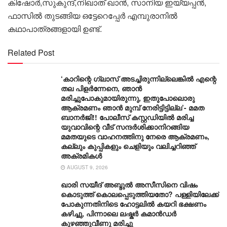
കിഷോര്‍,സുകുന്ദ്,നിഖാത് ഖാൻ, സാനിയ ഇയ്യപ്പൻ,
ഫാസില്‍ തുടങ്ങിയ ഒട്ടേറെപ്പേര്‍ എമ്പുരാനില്‍
കഥാപാത്രങ്ങളായി ഉണ്ട്.
Related Post
‘കാറിന്റെ ഗ്ലാസ് അടച്ചിരുന്നില്ലെങ്കിൽ എന്റെ
തല പിളർന്നേനെ, ഞാൻ
മരിച്ചുപോകുമായിരുന്നു, ഇതുപോലൊരു
ആക്രമണം ഞാൻ മുമ്പ് നേരിട്ടിട്ടില്ല’- മമത
ബാനർജി!! പോലീസ് കസ്റ്റഡിയിൽ മരിച്ച
യുവാവിന്റെ വീട് സന്ദർശിക്കാനിറങ്ങിയ
മമതയുടെ വാഹനത്തിനു നേരെ ആക്രമണം,
കല്ലും കുപ്പികളും ചെളിയും വലിച്ചറിഞ്ഞ്
അക്രമികൾ
AUGUST 9, 2026
ഖാരി സയീദ് അബ്ദുൽ അസീസിനെ വിഷം
കൊടുത്ത് കൊലപ്പെടുത്തിയതോ? പള്ളിയിലേക്ക്
പോകുന്നതിനിടെ ഹോട്ടലിൽ കയറി ഭക്ഷണം
കഴിച്ചു, പിന്നാലെ ലഷ്കർ കമാൻഡർ
കുഴഞ്ഞുവീണു മരിച്ചു