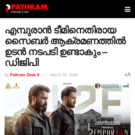
എമ്പുരാൻ ടീമിനെതിരായ
സൈബർ ആക്രമണത്തിൽ
ഉടൻ നടപടി ഉണ്ടാകും –
ഡിജിപി
A
by
Pathram Desk 8
March 30, 2025
A