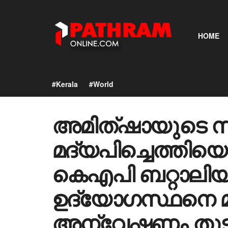
HOME
#Kerala
#World
അമിത്ഷായുടെ സുര
മദ്യപിച്ചെത്തിയ
കെഎപി ബറ്റാലി
ഉദ്യോഗസ്ഥനെ മാ
അന്വേഷണം തുടങ