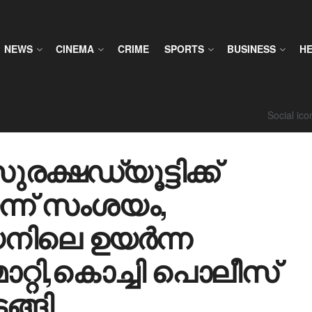
NEWS
CINEMA
CRIME
SPORTS
BUSINESS
H
Social ic
ക്ഷഡ്യൂട്ടിക്ക്
െന്ന് സംശയം,
യനിലെ ഉയർന്ന
റ്റി,കൊച്ചി പൊലീസ്
്ങി