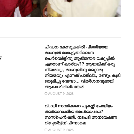
പീഡന കേസുകളിൽ പ്രതിയായ
രാഹുൽ മാങ്കൂട്ടത്തിലെന്ന
്
പെർവെർട്ടിനു ആഭ്യന്തര വകുപ്പിൽ
എന്താണ് കാര്യം?? ആയങ്കിക്ക് ഒരു
നിയമവും, രാഹുലിനു മറ്റൊരു
നിയമവും എന്നത് പാടില്ല, രണ്ടും കൂടി
ഒരുമിച്ചു വേണ്ടാ… വിമര്‍ശനവുമായി
ആകാശ് തില്ലങ്കേരി
AUGUST 9, 2026
വി.ഡി സവർക്കറെ പുകഴ്ത്തി ചോദ്യം
തയ്യാറാക്കിയ അധ്യാപകന്
സസ്‌പെൻഷന്‍, നടപടി അന്വേഷണ
റിപ്പോർട്ടിന് പിന്നാലെ
AUGUST 9, 2026