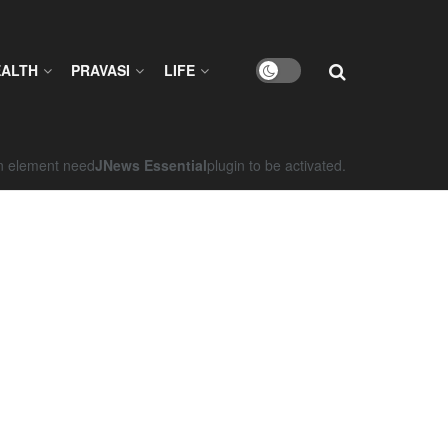
EALTH
PRAVASI
LIFE
on element need
JNews Essential
plugin to be activated.