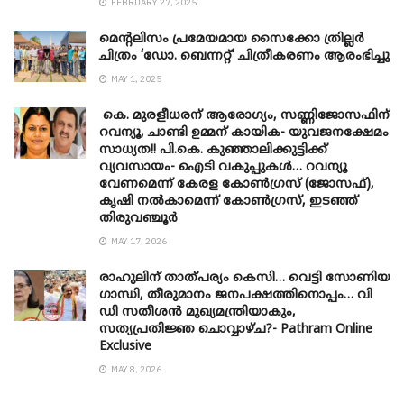
FEBRUARY 27, 2025
മെന്‍റലിസം പ്രമേയമായ സൈക്കോ ത്രില്ലർ
ചിത്രം ‘ഡോ. ബെന്നറ്റ്’ ചിത്രീകരണം ആരംഭിച്ചു
MAY 1, 2025
കെ. മുരളീധരന് ആരോഗ്യം, സണ്ണിജോസഫിന്
റവന്യൂ, ചാണ്ടി ഉമ്മന് കായിക- യുവജനക്ഷേമം
സാധ്യത!! പി.കെ. കുഞ്ഞാലിക്കുട്ടിക്ക്
വ്യവസായം- ഐടി വകുപ്പുകൾ… റവന്യൂ
വേണമെന്ന് കേരള കോൺഗ്രസ് (ജോസഫ്),
കൃഷി നൽകാമെന്ന് കോൺഗ്രസ്, ഇടഞ്ഞ്
തിരുവഞ്ചൂർ
MAY 17, 2026
രാഹുലിന് താത്പര്യം കെസി… വെട്ടി സോണിയ
​ഗാന്ധി, തീരുമാനം ജനപക്ഷത്തിനൊപ്പം… വി
ഡി സതീശൻ മുഖ്യമന്ത്രിയാകും,
സത്യപ്രതിജ്ഞ ചൊവ്വാഴ്ച?- Pathram Online
Exclusive
MAY 8, 2026