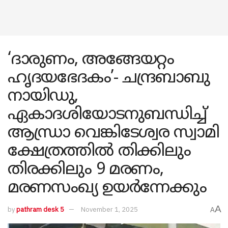
‘ദാരുണം, അങ്ങേയറ്റം
ഹൃദയഭേദകം’- ചന്ദ്രബാബു
നായിഡു,
ഏകാദശിയോടനുബന്ധിച്ച്
ആന്ധ്രാ വെങ്കിടേശ്വര സ്വാമി
ക്ഷേത്രത്തിൽ തിക്കിലും
തിരക്കിലും 9 മരണം,
മരണസംഖ്യ ഉയർന്നേക്കും
A
by
pathram desk 5
November 1, 2025
A