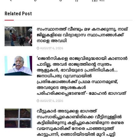
Related Post
സംസ്ഥാനത്ത് വീണ്ടും മഴ കനക്കുന്നു, നാല്
ജില്ലകളിലെ വിദ്യാഭ്യാസ സ്ഥാപനങ്ങൾക്ക്
നാളെ അവധി
AUGUST 6, 2026
‘ജെൻസികളെ രാജ്യവിരുദ്ധരായി കാണാൻ
പാടില്ല, അവർ രാജ്യത്തിന്റെ സ്വന്തം
ആളുകൾ, ഭാവിയുടെ പ്രതിനിധികൾ…
ജനാധിപത്യ വ്യവസ്ഥയിൽ
പ്രതിഷേധങ്ങൾക്ക് പ്രഥമ സ്ഥാനമുണ്ട്,
അവരുടെ ആശങ്കകൾ
പരിഹരിക്കപ്പെടേണ്ടത്’- മോഹൻ ഭാ​ഗവത്
AUGUST 6, 2026
വീട്ടുകാർ അ‌ടുക്കള ഭാ​ഗത്ത്
സംസാരിച്ചുകൊണ്ടിരിക്കെ വീട്ടിനുള്ളിൽ
കട്ടിലിലിരുന്നു കളിച്ചുകൊണ്ടിരുന്ന രണ്ടര
വയസുകാരിക്ക് നേരെ പാഞ്ഞടുത്ത്
കാട്ടുപന്നി, ‍ഞൊടിയി‌ടയിൽ മുറി പൂട്ടി