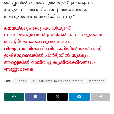
മരിച്ചതിൽ വളരെ ദുഃഖമുണ്ട്. ഇരകളുടെ
കുടുംബങ്ങളോട് എന്റെ അഗാധമായ
അനുശോചനം അറിയിക്കുന്നു.”
ക്ഷമയ്ക്കും ഒരു പരിധിയുണ്ട്,
സമയമാകുമ്പോൾ പ്രതികരിക്കും!! ശുദ്ധമായ
രാഷ്ട്രീയം കൊണ്ടുവരാമെന്ന
വിശ്വാസത്തിലാണ് ബിജെപിയിൽ ചേർന്നത്,
ഇഷ്ടമുണ്ടെങ്കിൽ പാർട്ടിയിൽ തുടരും,
അല്ലെങ്കിൽ രാജിവച്ച് കൃഷിയിക്കിറങ്ങും-
അണ്ണാമലൈ
Tags:
9 dead
srikakulams kasibugga temple
stampede