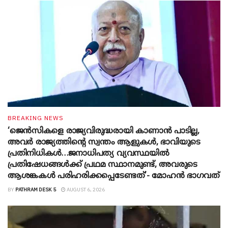
BREAKING NEWS
‘ജെൻസികളെ രാജ്യവിരുദ്ധരായി കാണാൻ പാടില്ല,
അവർ രാജ്യത്തിന്റെ സ്വന്തം ആളുകൾ, ഭാവിയുടെ
പ്രതിനിധികൾ…ജനാധിപത്യ വ്യവസ്ഥയിൽ
പ്രതിഷേധങ്ങൾക്ക് പ്രഥമ സ്ഥാനമുണ്ട്, അവരുടെ
ആശങ്കകൾ പരിഹരിക്കപ്പെടേണ്ടത്’- മോഹൻ ഭാ​ഗവത്
BY
PATHRAM DESK 5
AUGUST 6, 2026