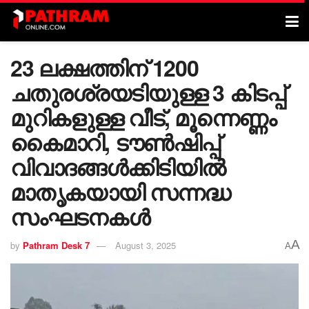
23 ലക്ഷത്തിന് 1200
ചതുരശ്രയടിയുള്ള 3 കിടപ്പ്
മുറികളുള്ള വീട്, മൂന്നെണ്ണം
കൈമാറി, ടൗൺഷിപ്പ്
വിവാദങ്ങൾക്കിടിയിൽ
മാതൃകയായി സന്നദ്ധ
സംഘടനകൾ
A
by
Pathram Desk 7
August 3, 2025
A