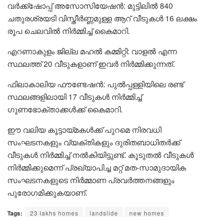
വർക്ക്‌ഷോപ്പ് അസോസിയേഷൻ: മുട്ടിലിൽ 840
ചതുരശ്രയടി വിസ്തീർണ്ണമുള്ള ആറ് വീടുകൾ 16 ലക്ഷം
രൂപ ചെലവിൽ നിർമ്മിച്ച് കൈമാറി.
എറണാകുളം ജില്ല മഹൽ കമ്മിറ്റി: വാളൽ എന്ന
സ്ഥലത്ത് 20 വീടുകളാണ് ഇവർ നിർമ്മിക്കുന്നത്.
ഫിലാകാലിയ ഫൗണ്ടേഷൻ: പുൽപ്പള്ളിയിലെ രണ്ട്
സ്ഥലങ്ങളിലായി 17 വീടുകൾ നിർമ്മിച്ച്
ഗുണഭോക്താക്കൾക്ക് കൈമാറി.
ഈ വലിയ കൂട്ടായ്മകൾക്ക് പുറമെ നിരവധി
സംഘടനകളും വ്യക്തികളും ദുരിതബാധിതർക്ക്
വീടുകൾ നിർമ്മിച്ച് നൽകിയിട്ടുണ്ട്. കൂടുതൽ വീടുകൾ
നിർമ്മിക്കുമെന്ന് പ്രഖ്യാപിച്ച മറ്റ് മത-സാമുദായിക
സംഘടനകളുടെ നിർമ്മാണ പ്രവർത്തനങ്ങളും
പുരോഗമിക്കുകയാണ്.
Tags:
23 lakhs homes
landslide
new homes