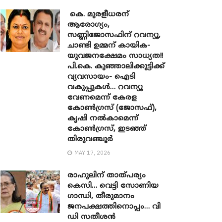
കെ. മുരളീധരന്
ആരോഗ്യം,
സണ്ണിജോസഫിന് റവന്യൂ,
ചാണ്ടി ഉമ്മന് കായിക-
യുവജനക്ഷേമം സാധ്യത!!
പി.കെ. കുഞ്ഞാലിക്കുട്ടിക്ക്
വ്യവസായം- ഐടി
വകുപ്പുകൾ… റവന്യൂ
വേണമെന്ന് കേരള
കോൺഗ്രസ് (ജോസഫ്),
കൃഷി നൽകാമെന്ന്
കോൺഗ്രസ്, ഇടഞ്ഞ്
തിരുവഞ്ചൂർ
MAY 17, 2026
രാഹുലിന് താത്പര്യം
കെസി… വെട്ടി സോണിയ ​
ഗാന്ധി, തീരുമാനം
ജനപക്ഷത്തിനൊപ്പം… വി
ഡി സതീശൻ