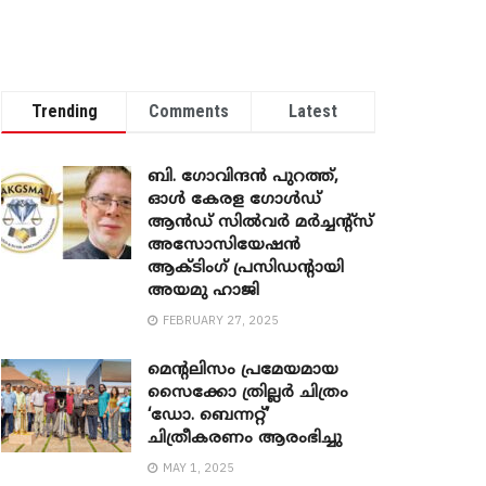
Trending
Comments
Latest
ബി. ​ഗോവിന്ദൻ പുറത്ത്,
ഓൾ കേരള ഗോൾഡ്
ആൻഡ് സിൽവർ മർച്ചന്റ്സ്
അസോസിയേഷൻ
ആക്ടിംഗ് പ്രസിഡന്റായി
അയമു ഹാജി
FEBRUARY 27, 2025
മെന്‍റലിസം പ്രമേയമായ
സൈക്കോ ത്രില്ലർ ചിത്രം
‘ഡോ. ബെന്നറ്റ്’
ചിത്രീകരണം ആരംഭിച്ചു
MAY 1, 2025