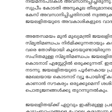
നിയമനടപടികൾ അവസാനിപ്പിച്ചിരുന്നു.
സുപ്രീം കോടതി അനുകൂല തീരുമാനമെ
കേസ് അവസാനിപ്പിച്ചതിനാൽ സ്വത്തുക്
ജയലളിതയുടെ അവകാശികളുടെ വാദ
അതേസമയം മുൻ മുഖ്യമന്ത്രി ജയലള
സ്മൃതിമണ്ഡപം നിർമിക്കുന്നതായും ക
വരെ തോഴിയായി കൂടെയുണ്ടായിരുന്
സഹിതമുള്ള സ്മൃതിമണ്ഡപം ജയലളി
കൊടനാട് എസ്റ്റേറ്റിൽ ഒരുക്കുന്നത്. ഇത
നടന്നു. ജയലളിതയുടെ പൂർണകായ പ്രത
മേഖലയായ കൊടനാട് വ്യൂ പോയിന്റ് ക
കാണാൻ സൗകര്യം ഒരുക്കുമെന്ന് ശശിക
പൊതുജനങ്ങൾക്കു തുറന്നുനൽകും.
ജയലളിതയ്ക്ക് ഏറ്റവും ഇഷ്ടമുള്ള പ്ര
കുടുംബാംഗങ്ങളെ പോലെ കരുതുന്ന 