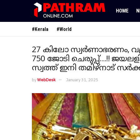
HOME
N
#Kerala
#World
27 കിലോ സ്വർണാഭരണം, വജ്
750 ജോടി ചെരുപ്പ്…!! ജയലളി
സ്വത്ത് ഇനി തമിഴ്നാട് സർക്
by
WebDesk
January 31, 2025