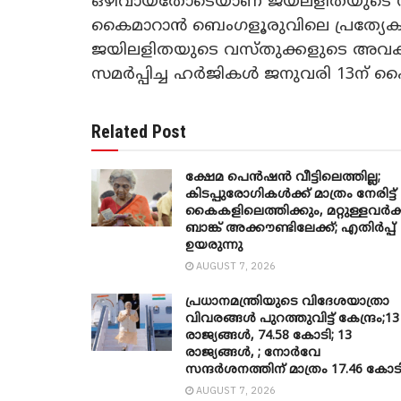
ഒഴിവായതോടെയാണ് ജയലളിതയുടെ സ്വത്
കൈമാറാൻ ബെംഗളൂരുവിലെ പ്രത്യേക
ജയിലളിതയുടെ വസ്തുക്കളുടെ അവക
സമർപ്പിച്ച ഹർജികൾ ജനുവരി 13ന് ഹ
Related Post
ക്ഷേമ പെൻഷൻ വീട്ടിലെത്തില്ല;
കിടപ്പുരോഗികൾക്ക് മാത്രം നേരിട്ട്
കൈകളിലെത്തിക്കും, മറ്റുള്ളവർക്
ബാങ്ക് അക്കൗണ്ടിലേക്ക്; എതിർപ്പ്
ഉയരുന്നു
AUGUST 7, 2026
പ്രധാനമന്ത്രിയുടെ വിദേശയാത്രാ
വിവരങ്ങൾ പുറത്തുവിട്ട് കേന്ദ്രം;13
രാജ്യങ്ങൾ, 74.58 കോടി; 13
രാജ്യങ്ങൾ, ; നോർവേ
സന്ദർശനത്തിന് മാത്രം 17.46 കോട
AUGUST 7, 2026