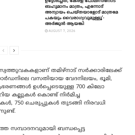
ഉദ്ദേശിച്ചത്, കേരള പോലീസിനോട്
ബഹുമാനം മാത്രം, എന്നോട്
അന്യായം ചെയ്തയാളോട് മാത്രമേ
പകയും വൈരാഗ്യവുമുള്ളൂ’-
അർജുൻ ആയങ്കി
AUGUST 7, 2026
വത്തുവകകളാണ് തമിഴ്നാട് സർക്കാരിലേക്ക്
ഗാർഡനിലെ വസതിയായ വേദനിലയം, ഭൂമി,
, ആഭരണങ്ങൾ ഉൾപ്പെടെയുള്ള 700 കിലോ
േറിയ കല്ലുകൾ കൊണ്ട് നിർമിച്ച
ൾ, 750 ചെരുപ്പുകൾ തുടങ്ങി നിരവധി
ണ്ട്.
ത സമ്പാദനവുമായി ബന്ധപ്പെട്ട