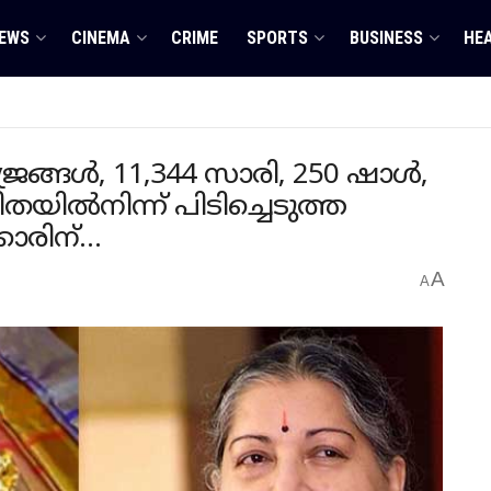
EWS
CINEMA
CRIME
SPORTS
BUSINESS
HE
രങ്ങൾ, 11,344 സാരി, 250 ഷാൾ,
തയിൽനിന്ന് പിടിച്ചെടുത്ത
കാരിന്…
A
A