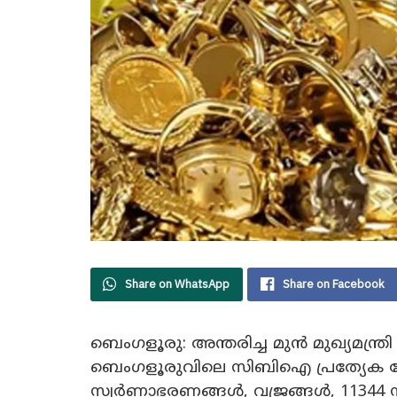
Share on WhatsApp
Share on Facebook
ബെംഗളൂരു: അന്തരിച്ച മുൻ മുഖ്യമന്ത്രി
ബെംഗളൂരുവിലെ സിബിഐ പ്രത്യേക കോ
സ്വർണാഭരണങ്ങൾ, വജ്രങ്ങൾ, 11344 സാ