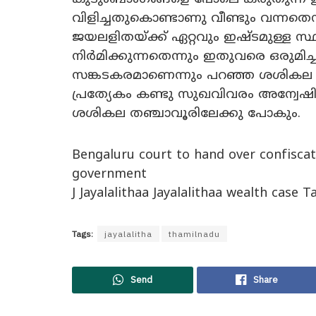
വിളിച്ചതുകൊണ്ടാണു വീണ്ടും വന്നതെ
ജയലളിതയ്ക്ക് ഏറ്റവും ഇഷ്ടമുള്ള സ്
നിർമിക്കുന്നതെന്നും ഇതുവരെ ഒരുമിച്ചു
സങ്കടകരമാണെന്നും പറഞ്ഞ ശശികല
പ്രത്യേകം കണ്ടു സുഖവിവരം അന്വേഷിച്ചു
ശശികല തഞ്ചാവൂരിലേക്കു പോകും.
Bengaluru court to hand over confiscat
government
J Jayalalithaa Jayalalithaa wealth case
Tags:
jayalalitha
thamilnadu
Send
Share