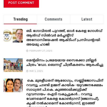
Trending
Comments
Latest
ബി. ​ഗോവിന്ദൻ പുറത്ത്, ഓൾ കേരള ഗോൾഡ്
ആൻഡ് സിൽവർ മർച്ചന്റ്സ്
അസോസിയേഷൻ ആക്ടിംഗ് പ്രസിഡന്റായി
അയമു ഹാജി
FEBRUARY 27, 2025
മെന്‍റലിസം പ്രമേയമായ സൈക്കോ ത്രില്ലർ
ചിത്രം ‘ഡോ. ബെന്നറ്റ്’ ചിത്രീകരണം ആരംഭിച്ചു
MAY 1, 2025
കെ. മുരളീധരന് ആരോഗ്യം, സണ്ണിജോസഫിന്
റവന്യൂ, ചാണ്ടി ഉമ്മന് കായിക- യുവജനക്ഷേമം
സാധ്യത!! പി.കെ. കുഞ്ഞാലിക്കുട്ടിക്ക്
വ്യവസായം- ഐടി വകുപ്പുകൾ… റവന്യൂ
വേണമെന്ന് കേരള കോൺഗ്രസ് (ജോസഫ്),
കൃഷി നൽകാമെന്ന് കോൺഗ്രസ്, ഇടഞ്ഞ്