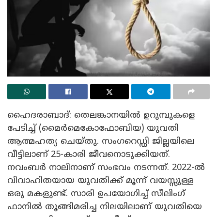
ഹൈദരാബാദ്: തെലങ്കാനയിൽ ഉറുമ്പുകളെ
പേടിച്ച് (മൈർമെകോഫോബിയ) യുവതി
ആത്മഹത്യ ചെയ്തു. സംഗറെഡ്ഡി ജില്ലയിലെ
വീട്ടിലാണ് 25-കാരി ജീവനൊടുക്കിയത്.
നവംബർ നാലിനാണ് സംഭവം നടന്നത്. 2022-ൽ
വിവാഹിതയായ യുവതിക്ക് മൂന്ന് വയസ്സുള്ള
ഒരു മകളുണ്ട്. സാരി ഉപയോഗിച്ച് സീലിംഗ്
ഫാനിൽ തൂങ്ങിമരിച്ച നിലയിലാണ് യുവതിയെ