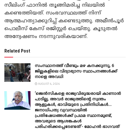
സീലിംഗ് ഫാനിൽ തൂങ്ങിമരിച്ച നിലയിൽ
കണ്ടെത്തിയത്. സംഭവസ്ഥലത്ത് നിന്ന്
ആത്മഹത്യാക്കുറിപ്പ് കണ്ടെടുത്തു. അമീൻപൂർ
പൊലീസ് കേസ് രജിസ്റ്റർ ചെയ്തു. കൂടുതൽ
അന്വേഷണം നടന്നുവരികയാണ്.
Related Post
സംസ്ഥാനത്ത് വീണ്ടും മഴ കനക്കുന്നു, 6
ജില്ലകളിലെ വിദ്യാഭ്യാസ സ്ഥാപനങ്ങൾക്ക്
നാളെ അവധി
AUGUST 6, 2026
‘ജെൻസികളെ രാജ്യവിരുദ്ധരായി കാണാൻ
പാടില്ല, അവർ രാജ്യത്തിന്റെ സ്വന്തം
ആളുകൾ, ഭാവിയുടെ പ്രതിനിധികൾ…
ജനാധിപത്യ വ്യവസ്ഥയിൽ
പ്രതിഷേധങ്ങൾക്ക് പ്രഥമ സ്ഥാനമുണ്ട്,
അവരുടെ ആശങ്കകൾ
പരിഹരിക്കപ്പെടേണ്ടത്’- മോഹൻ ഭാ​ഗവത്