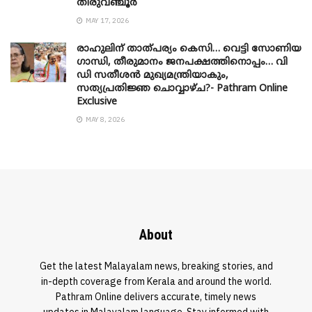
തിരുവഞ്ചൂർ
MAY 17, 2026
രാഹുലിന് താത്പര്യം കെസി… വെട്ടി സോണിയ
​ഗാന്ധി, തീരുമാനം ജനപക്ഷത്തിനൊപ്പം… വി
ഡി സതീശൻ മുഖ്യമന്ത്രിയാകും,
സത്യപ്രതിജ്ഞ ചൊവ്വാഴ്ച?- Pathram Online
Exclusive
MAY 8, 2026
About
Get the latest Malayalam news, breaking stories, and
in-depth coverage from Kerala and around the world.
Pathram Online delivers accurate, timely news
updates in Malayalam language. Stay informed with